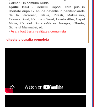
Calmatui in comuna Rubla.
aprilie 1964
- Corneliu Coposu este pus in
libertate dupa 17 ani de detentie in penitenciarele
de la Vacaresti, Jilava, Pitesti, Malmaison,
Craiova, Aiud, Ramnicu Sarat, Poarta Alba, Capul
Midia, Canalul Dunare-Marea Neagra, Gherla,
Sighetul Marmatiei, etc.
-
Asa a fost traita realitatea comunista
citeste biografia completa