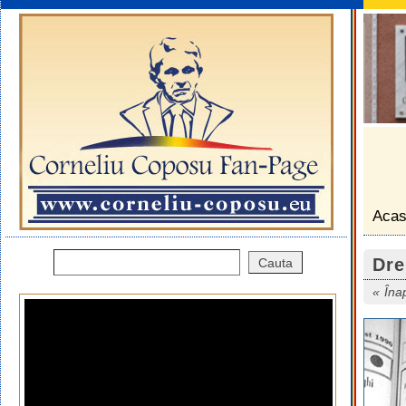
Aca
Dre
Îna