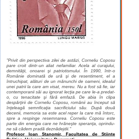
"Privit din perspectiva zilei de astăzi, Corneliu Coposu
pare croit dintr-un aliat nefamiliar. Acela al curajului,
demnităţii, onoarei şi patriotismului. În 1990, într-o
Românie dominată de ură şi de resentiment, el a
întruchipat, alături de un mănunchi de oameni, idealul
unei patrii la care am visat, mereu. Nu a fost să fie, iar
contemporanii săi au ignorat lecţia pe care le-a predat-
o, cu tenacitate şi fără emfază. De abia în clipa
despărţirii de Corneliu Coposu, românii au început să
înţeleagă semnficaţia sacrificiului său. După două
decenii, memoria sa este acel reper la care mă întorc,
spre a respinge resemnarea. Corneliu Coposu este
parte din energia care ne hrăneşte speranţa, oprindu-
ne să cădem pradă deznădejdii."
Profesor Ioan Stanomir, Facultatea de Stiinte