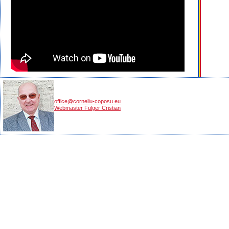
office@corneliu-coposu.eu
Webmaster Fulger Cristian