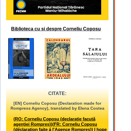
Biblioteca cu si despre Corneliu Coposu
CITATE:
[EN] Corneliu Coposu (Declaration made for
Rompress Agency), translated by Elena Costea
(RO: Corneliu Coposu (declaraţie facută
agenţiei Rompres))(FR: Corneliu Coposu
(déclaration faite á l'Agence Rompres)) I hope