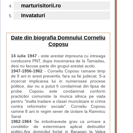
marturisitorii.ro
Invataturi
Date din biografia Domnului Corneliu
Coposu
14 iulie 1947
- este arestat impreuna cu intreaga
conducere PNT, dupa inscenarea de la Tamadau,
desi nu facuse parte din grupul arestat acolo.
1947-1956-1962
- Corneliu Coposu ramane timp
de 9 ani in arest preventiv, fara sa fie judecat. S-a
incercat implicarea lui in numeroase procese
politice, dar nu a putut fi condamnat din lipsa de
probe. Coposu este condamnat conform
practicilor comuniste la munca silnica pe viata
pentru "inalta tradare a clasei muncitoare si crima
contra reformelor sociale". Corneliu Coposu
ramine 8 ani in regim sever de izolare la Ramnicu
Sarat
1962-1964
Se imbolnaveste grav ca urmare a
conditiilor de exterminare aplicat detinutilor
politici.Are domiciliul fortat in Baragan la Valea