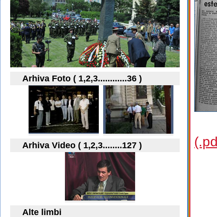
Arhiva Foto ( 1,2,3............36 )
(.p
Arhiva Video ( 1,2,3........127 )
Alte limbi