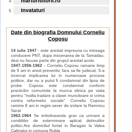
marturisitorii.ro
Invataturi
Date din biografia Domnului Corneliu
Coposu
14 iulie 1947
- este arestat impreuna cu intreaga
conducere PNT, dupa inscenarea de la Tamadau,
desi nu facuse parte din grupul arestat acolo.
1947-1956-1962
- Corneliu Coposu ramane timp
de 9 ani in arest preventiv, fara sa fie judecat. S-a
incercat implicarea lui in numeroase procese
politice, dar nu a putut fi condamnat din lipsa de
probe. Coposu este condamnat conform
practicilor comuniste la munca silnica pe viata
pentru "inalta tradare a clasei muncitoare si crima
contra reformelor sociale". Corneliu Coposu
ramine 8 ani in regim sever de izolare la Ramnicu
Sarat
1962-1964
Se imbolnaveste grav ca urmare a
conditiilor de exterminare aplicat detinutilor
politici.Are domiciliul fortat in Baragan la Valea
Calmatui in comuna Rubla.