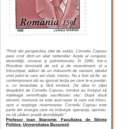
"Privit din perspectiva zilei de astăzi, Corneliu Coposu
pare croit dintr-un aliat nefamiliar. Acela al curajului,
demnităţii, onoarei şi patriotismului. În 1990, într-o
Românie dominată de ură şi de resentiment, el a
întruchipat, alături de un mănunchi de oameni, idealul
unei patrii la care am visat, mereu. Nu a fost să fie, iar
contemporanii săi au ignorat lecţia pe care le-a predat-
o, cu tenacitate şi fără emfază. De abia în clipa
despărţirii de Corneliu Coposu, românii au început să
înţeleagă semnficaţia sacrificiului său. După două
decenii, memoria sa este acel reper la care mă întorc,
spre a respinge resemnarea. Corneliu Coposu este
parte din energia care ne hrăneşte speranţa, oprindu-
ne să cădem pradă deznădejdii."
Profesor Ioan Stanomir, Facultatea de Stiinte
Politice, Universitatea Bucuresti