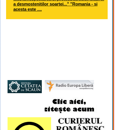
a desmostenitilor soartei..." "Romania - si
acesta este ....