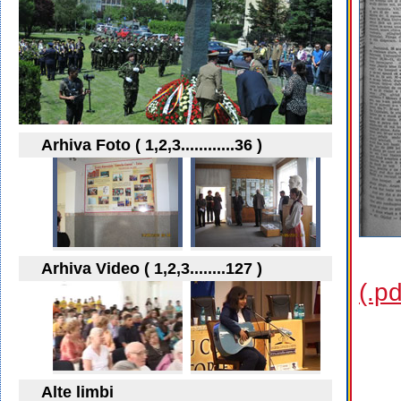
Arhiva Foto ( 1,2,3............36 )
Arhiva Video ( 1,2,3........127 )
(.p
Alte limbi