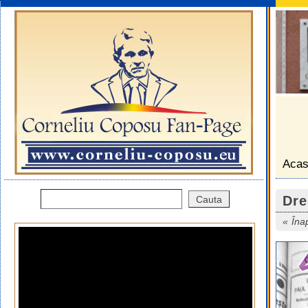
Aca
Dre
Îna