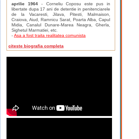
aprilie 1964
- Corneliu Coposu este pus in
libertate dupa 17 ani de detentie in penitenciarele
de la Vacaresti, Jilava, Pitesti, Malmaison,
Craiova, Aiud, Ramnicu Sarat, Poarta Alba, Capul
Midia, Canalul Dunare-Marea Neagra, Gherla,
Sighetul Marmatiei, etc.
-
Asa a fost traita realitatea comunista
citeste biografia completa