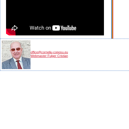
office@corneliu-coposu.eu
Webmaster Fulger Cristian