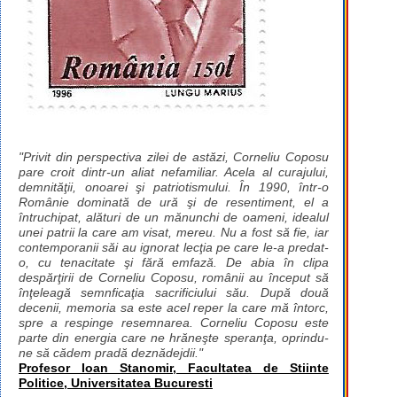
"Privit din perspectiva zilei de astăzi, Corneliu Coposu
pare croit dintr-un aliat nefamiliar. Acela al curajului,
demnităţii, onoarei şi patriotismului. În 1990, într-o
Românie dominată de ură şi de resentiment, el a
întruchipat, alături de un mănunchi de oameni, idealul
unei patrii la care am visat, mereu. Nu a fost să fie, iar
contemporanii săi au ignorat lecţia pe care le-a predat-
o, cu tenacitate şi fără emfază. De abia în clipa
despărţirii de Corneliu Coposu, românii au început să
înţeleagă semnficaţia sacrificiului său. După două
decenii, memoria sa este acel reper la care mă întorc,
spre a respinge resemnarea. Corneliu Coposu este
parte din energia care ne hrăneşte speranţa, oprindu-
ne să cădem pradă deznădejdii."
Profesor Ioan Stanomir, Facultatea de Stiinte
Politice, Universitatea Bucuresti