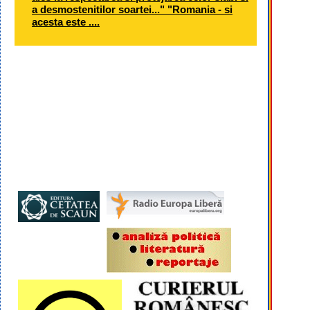
a desmostenitilor soartei..." "Romania - si
acesta este ....