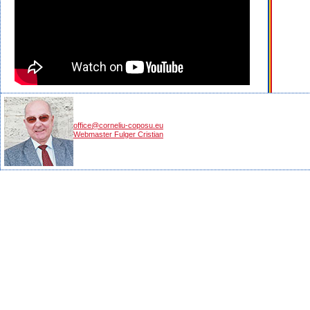
office@corneliu-coposu.eu
Webmaster Fulger Cristian