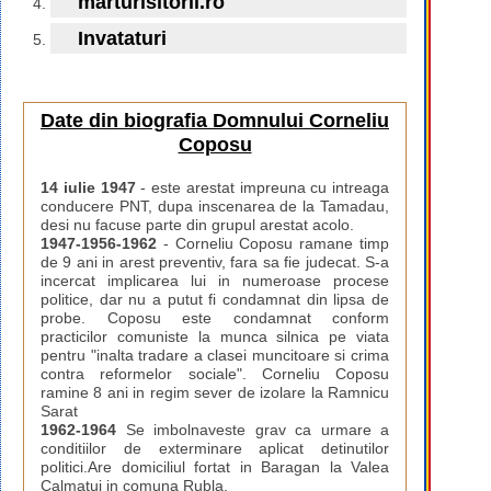
marturisitorii.ro
Invataturi
Date din biografia Domnului Corneliu
Coposu
14 iulie 1947
- este arestat impreuna cu intreaga
conducere PNT, dupa inscenarea de la Tamadau,
desi nu facuse parte din grupul arestat acolo.
1947-1956-1962
- Corneliu Coposu ramane timp
de 9 ani in arest preventiv, fara sa fie judecat. S-a
incercat implicarea lui in numeroase procese
politice, dar nu a putut fi condamnat din lipsa de
probe. Coposu este condamnat conform
practicilor comuniste la munca silnica pe viata
pentru "inalta tradare a clasei muncitoare si crima
contra reformelor sociale". Corneliu Coposu
ramine 8 ani in regim sever de izolare la Ramnicu
Sarat
1962-1964
Se imbolnaveste grav ca urmare a
conditiilor de exterminare aplicat detinutilor
politici.Are domiciliul fortat in Baragan la Valea
Calmatui in comuna Rubla.