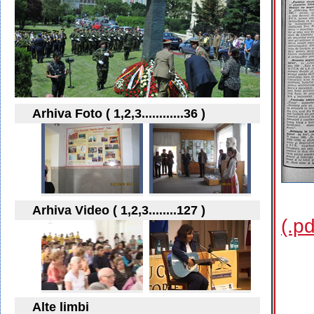
Arhiva Foto ( 1,2,3............36 )
Arhiva Video ( 1,2,3........127 )
(.p
Alte limbi