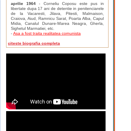
aprilie 1964
- Corneliu Coposu este pus in
libertate dupa 17 ani de detentie in penitenciarele
de la Vacaresti, Jilava, Pitesti, Malmaison,
Craiova, Aiud, Ramnicu Sarat, Poarta Alba, Capul
Midia, Canalul Dunare-Marea Neagra, Gherla,
Sighetul Marmatiei, etc.
-
Asa a fost traita realitatea comunista
citeste biografia completa