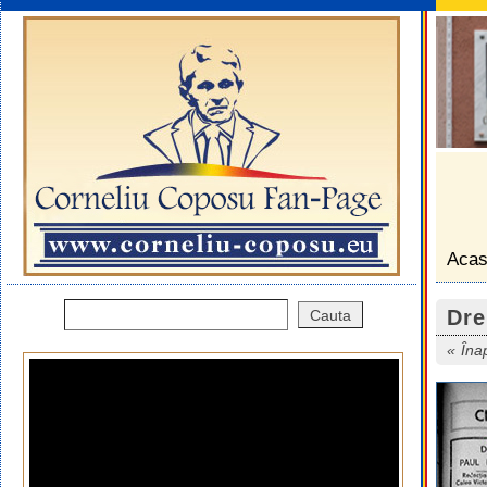
Aca
Dre
Îna