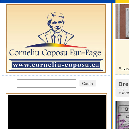
Aca
Dre
Îna