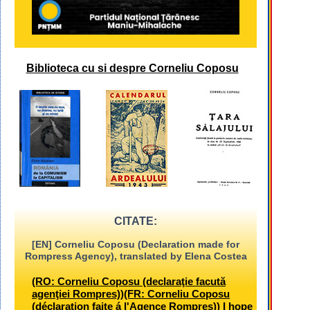
Biblioteca cu si despre Corneliu Coposu
CITATE:
[EN] Corneliu Coposu (Declaration made for
Rompress Agency), translated by Elena Costea
(RO: Corneliu Coposu (declaraţie facută
agenţiei Rompres))(FR: Corneliu Coposu
(déclaration faite á l'Agence Rompres)) I hope