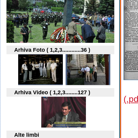
Arhiva Foto ( 1,2,3............36 )
Arhiva Video ( 1,2,3........127 )
(.p
Alte limbi