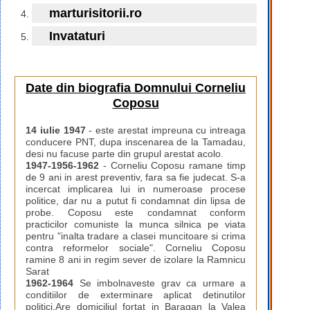
marturisitorii.ro
Invataturi
Date din biografia Domnului Corneliu
Coposu
14 iulie 1947
- este arestat impreuna cu intreaga
conducere PNT, dupa inscenarea de la Tamadau,
desi nu facuse parte din grupul arestat acolo.
1947-1956-1962
- Corneliu Coposu ramane timp
de 9 ani in arest preventiv, fara sa fie judecat. S-a
incercat implicarea lui in numeroase procese
politice, dar nu a putut fi condamnat din lipsa de
probe. Coposu este condamnat conform
practicilor comuniste la munca silnica pe viata
pentru "inalta tradare a clasei muncitoare si crima
contra reformelor sociale". Corneliu Coposu
ramine 8 ani in regim sever de izolare la Ramnicu
Sarat
1962-1964
Se imbolnaveste grav ca urmare a
conditiilor de exterminare aplicat detinutilor
politici.Are domiciliul fortat in Baragan la Valea