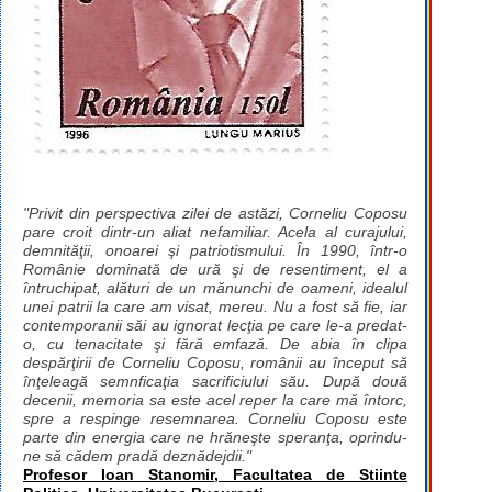
"Privit din perspectiva zilei de astăzi, Corneliu Coposu
pare croit dintr-un aliat nefamiliar. Acela al curajului,
demnităţii, onoarei şi patriotismului. În 1990, într-o
Românie dominată de ură şi de resentiment, el a
întruchipat, alături de un mănunchi de oameni, idealul
unei patrii la care am visat, mereu. Nu a fost să fie, iar
contemporanii săi au ignorat lecţia pe care le-a predat-
o, cu tenacitate şi fără emfază. De abia în clipa
despărţirii de Corneliu Coposu, românii au început să
înţeleagă semnficaţia sacrificiului său. După două
decenii, memoria sa este acel reper la care mă întorc,
spre a respinge resemnarea. Corneliu Coposu este
parte din energia care ne hrăneşte speranţa, oprindu-
ne să cădem pradă deznădejdii."
Profesor Ioan Stanomir, Facultatea de Stiinte