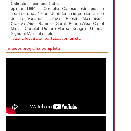
Calmatui in comuna Rubla.
aprilie 1964
- Corneliu Coposu este pus in
libertate dupa 17 ani de detentie in penitenciarele
de la Vacaresti, Jilava, Pitesti, Malmaison,
Craiova, Aiud, Ramnicu Sarat, Poarta Alba, Capul
Midia, Canalul Dunare-Marea Neagra, Gherla,
Sighetul Marmatiei, etc.
-
Asa a fost traita realitatea comunista
citeste biografia completa