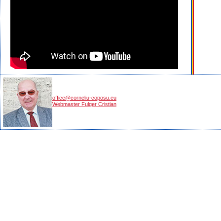
office@corneliu-coposu.eu
Webmaster Fulger Cristian