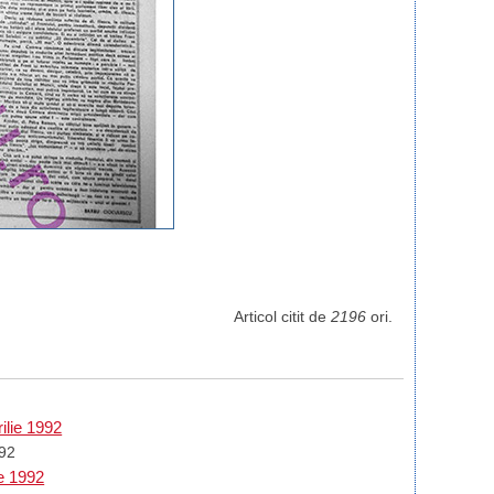
Articol citit de
2196
ori.
ilie 1992
992
ie 1992