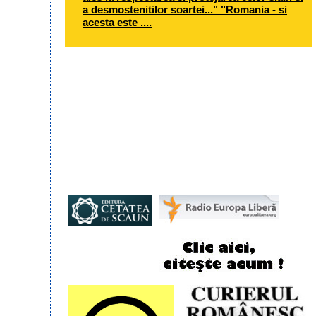
a desmostenitilor soartei..." "Romania - si
acesta este ....