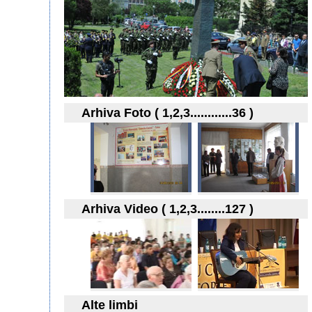
Arhiva Foto ( 1,2,3............36 )
Arhiva Video ( 1,2,3........127 )
Alte limbi