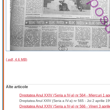
(.pdf, 4.6 MB)
Alte articole
Dreptatea Anul XXIV (Seria a IV-a) nr 564 - Miercuri 1 apr
Dreptatea Anul XXIV (Seria a IV-a) nr 565 - Joi 2 aprilie 1
Dreptatea Anul XXIV (Seria a IV-a) nr 566 - Vineri 3 april