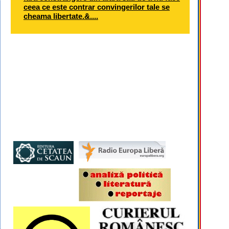
ceea ce este contrar convingerilor tale se
cheama libertate.&....