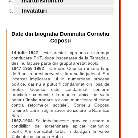
marturisitorii.ro
Invataturi
Date din biografia Domnului Corneliu
Coposu
14 iulie 1947
- este arestat impreuna cu intreaga
conducere PNT, dupa inscenarea de la Tamadau,
desi nu facuse parte din grupul arestat acolo.
1947-1956-1962
- Corneliu Coposu ramane timp
de 9 ani in arest preventiv, fara sa fie judecat. S-a
incercat implicarea lui in numeroase procese
politice, dar nu a putut fi condamnat din lipsa de
probe. Coposu este condamnat conform
practicilor comuniste la munca silnica pe viata
pentru "inalta tradare a clasei muncitoare si crima
contra reformelor sociale". Corneliu Coposu
ramine 8 ani in regim sever de izolare la Ramnicu
Sarat
1962-1964
Se imbolnaveste grav ca urmare a
conditiilor de exterminare aplicat detinutilor
politici.Are domiciliul fortat in Baragan la Valea
Calmatui in comuna Rubla.