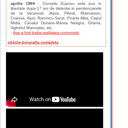
aprilie 1964
- Corneliu Coposu este pus in
libertate dupa 17 ani de detentie in penitenciarele
de la Vacaresti, Jilava, Pitesti, Malmaison,
Craiova, Aiud, Ramnicu Sarat, Poarta Alba, Capul
Midia, Canalul Dunare-Marea Neagra, Gherla,
Sighetul Marmatiei, etc.
-
Asa a fost traita realitatea comunista
citeste biografia completa