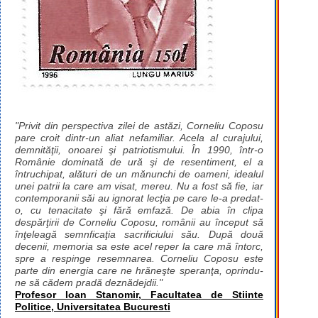
"Privit din perspectiva zilei de astăzi, Corneliu Coposu
pare croit dintr-un aliat nefamiliar. Acela al curajului,
demnităţii, onoarei şi patriotismului. În 1990, într-o
Românie dominată de ură şi de resentiment, el a
întruchipat, alături de un mănunchi de oameni, idealul
unei patrii la care am visat, mereu. Nu a fost să fie, iar
contemporanii săi au ignorat lecţia pe care le-a predat-
o, cu tenacitate şi fără emfază. De abia în clipa
despărţirii de Corneliu Coposu, românii au început să
înţeleagă semnficaţia sacrificiului său. După două
decenii, memoria sa este acel reper la care mă întorc,
spre a respinge resemnarea. Corneliu Coposu este
parte din energia care ne hrăneşte speranţa, oprindu-
ne să cădem pradă deznădejdii."
Profesor Ioan Stanomir, Facultatea de Stiinte
Politice, Universitatea Bucuresti