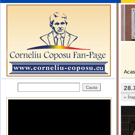
Aca
28.
Îna