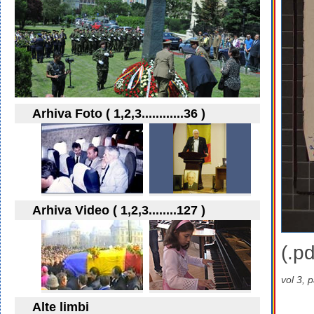
Arhiva Foto ( 1,2,3............36 )
Arhiva Video ( 1,2,3........127 )
(.pd
vol 3, 
Alte limbi