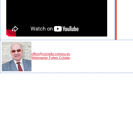
office@corneliu-coposu.eu
Webmaster Fulger Cristian