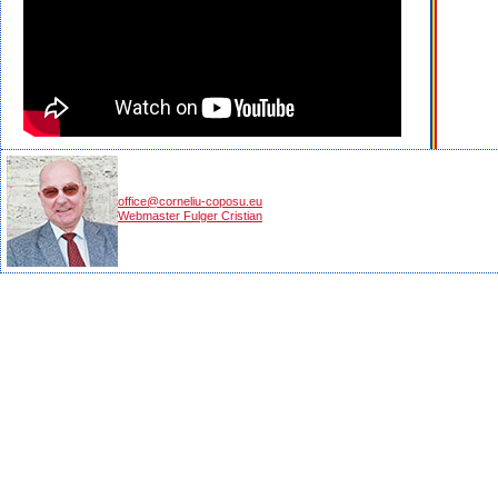
office@corneliu-coposu.eu
Webmaster Fulger Cristian