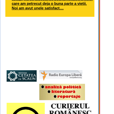
care am petrecut deja o buna parte a vietii.
Noi am avut unele satisfact....