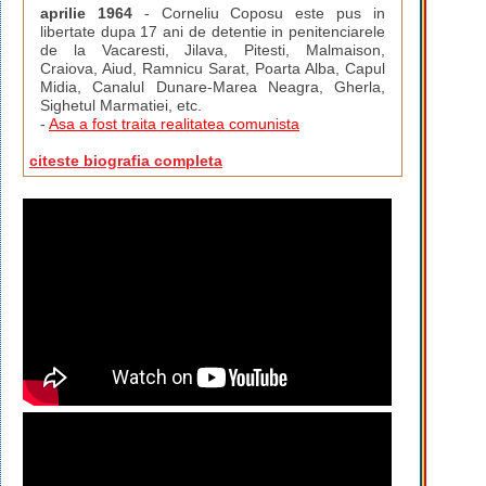
aprilie 1964
- Corneliu Coposu este pus in
libertate dupa 17 ani de detentie in penitenciarele
de la Vacaresti, Jilava, Pitesti, Malmaison,
Craiova, Aiud, Ramnicu Sarat, Poarta Alba, Capul
Midia, Canalul Dunare-Marea Neagra, Gherla,
Sighetul Marmatiei, etc.
-
Asa a fost traita realitatea comunista
citeste biografia completa