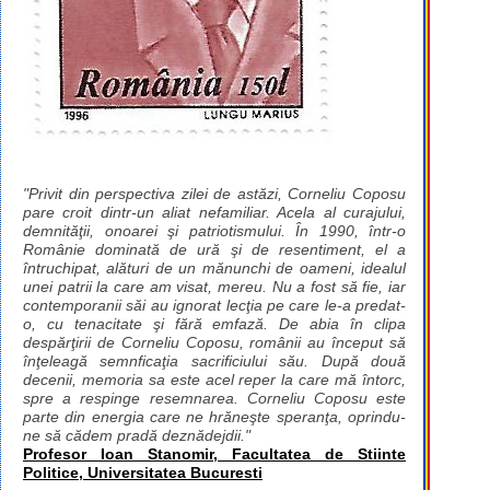
"Privit din perspectiva zilei de astăzi, Corneliu Coposu
pare croit dintr-un aliat nefamiliar. Acela al curajului,
demnităţii, onoarei şi patriotismului. În 1990, într-o
Românie dominată de ură şi de resentiment, el a
întruchipat, alături de un mănunchi de oameni, idealul
unei patrii la care am visat, mereu. Nu a fost să fie, iar
contemporanii săi au ignorat lecţia pe care le-a predat-
o, cu tenacitate şi fără emfază. De abia în clipa
despărţirii de Corneliu Coposu, românii au început să
înţeleagă semnficaţia sacrificiului său. După două
decenii, memoria sa este acel reper la care mă întorc,
spre a respinge resemnarea. Corneliu Coposu este
parte din energia care ne hrăneşte speranţa, oprindu-
ne să cădem pradă deznădejdii."
Profesor Ioan Stanomir, Facultatea de Stiinte
Politice, Universitatea Bucuresti