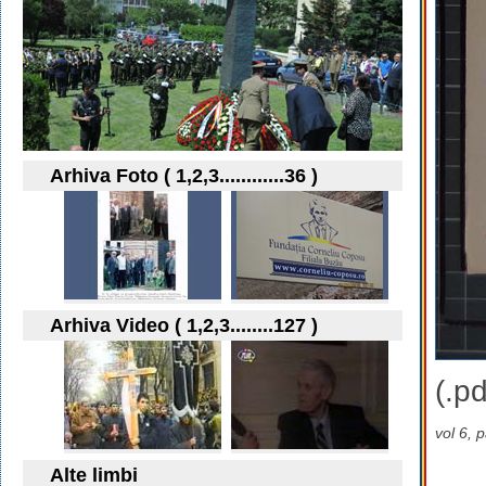
Arhiva Foto ( 1,2,3............36 )
Arhiva Video ( 1,2,3........127 )
(.pd
vol 6, 
Alte limbi