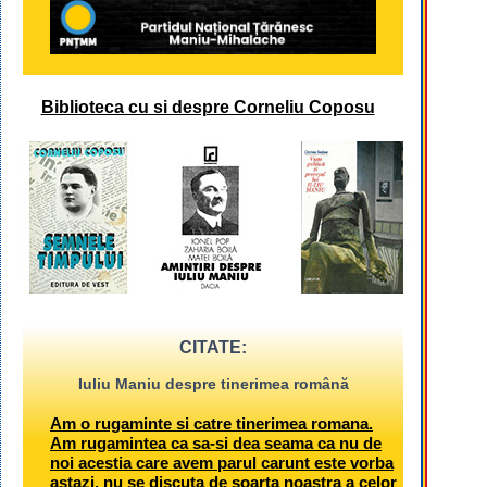
Biblioteca cu si despre Corneliu Coposu
CITATE:
Iuliu Maniu despre tinerimea română
Am o rugaminte si catre tinerimea romana.
Am rugamintea ca sa-si dea seama ca nu de
noi acestia care avem parul carunt este vorba
astazi, nu se discuta de soarta noastra a celor