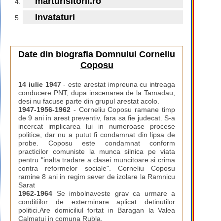
marturisitorii.ro
Invataturi
Date din biografia Domnului Corneliu
Coposu
14 iulie 1947
- este arestat impreuna cu intreaga
conducere PNT, dupa inscenarea de la Tamadau,
desi nu facuse parte din grupul arestat acolo.
1947-1956-1962
- Corneliu Coposu ramane timp
de 9 ani in arest preventiv, fara sa fie judecat. S-a
incercat implicarea lui in numeroase procese
politice, dar nu a putut fi condamnat din lipsa de
probe. Coposu este condamnat conform
practicilor comuniste la munca silnica pe viata
pentru "inalta tradare a clasei muncitoare si crima
contra reformelor sociale". Corneliu Coposu
ramine 8 ani in regim sever de izolare la Ramnicu
Sarat
1962-1964
Se imbolnaveste grav ca urmare a
conditiilor de exterminare aplicat detinutilor
politici.Are domiciliul fortat in Baragan la Valea
Calmatui in comuna Rubla.