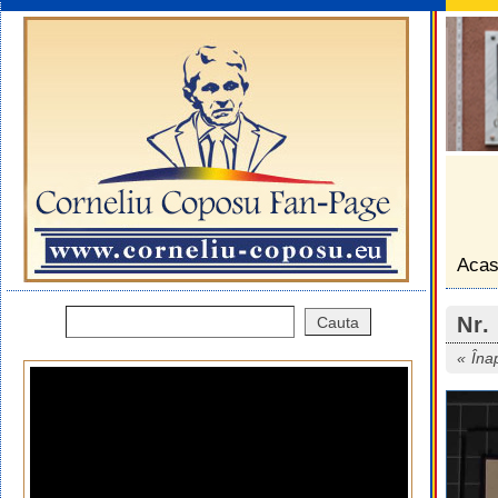
Aca
Nr.
Îna