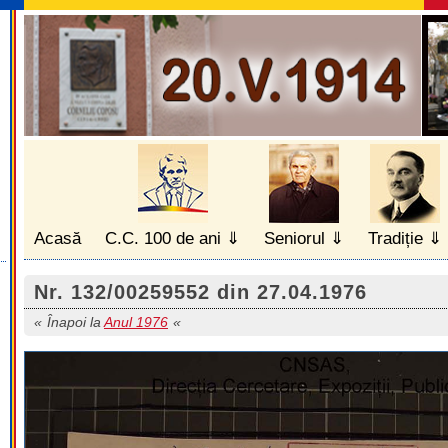
Acasă
C.C. 100 de ani
Seniorul
Tradiție
Nr. 132/00259552 din 27.04.1976
Înapoi la
Anul 1976