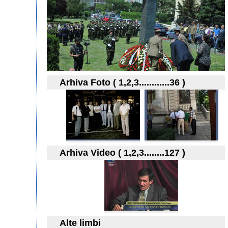
Arhiva Foto ( 1,2,3............36 )
Arhiva Video ( 1,2,3........127 )
Alte limbi