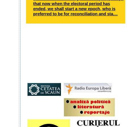
that now when the electoral period has
ended, we shall start a new epoch, who is
preferred to be for reconciliation and sta....