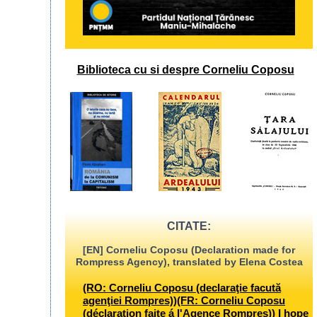
Biblioteca cu si despre Corneliu Coposu
CITATE:
[EN] Corneliu Coposu (Declaration made for
Rompress Agency), translated by Elena Costea
(RO: Corneliu Coposu (declaraţie facută
agenţiei Rompres))(FR: Corneliu Coposu
(déclaration faite á l'Agence Rompres)) I hope