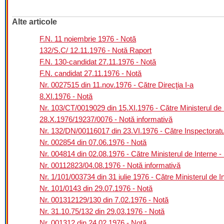
Alte articole
F.N. 11 noiembrie 1976 - Notă
132/S.C/ 12.11.1976 - Notă Raport
F.N. 130-candidat 27.11.1976 - Notă
F.N. candidat 27.11.1976 - Notă
Nr. 0027515 din 11.nov.1976 - Către Direcţia I-a
8.XI.1976 - Notă
Nr. 103/CT/0019029 din 15.XI.1976 - Către Ministerul de I
28.X.1976/19237/0076 - Notă informativă
Nr. 132/DN/00116017 din 23.VI.1976 - Către Inspectoratul 
Nr. 002854 din 07.06.1976 - Notă
Nr. 004814 din 02.08.1976 - Către Ministerul de Interne - 
Nr. 00112823/04.08.1976 - Notă informativă
Nr. 1/101/003734 din 31 iulie 1976 - Către Ministerul de In
Nr. 101/0143 din 29.07.1976 - Notă
Nr. 001312129/130 din 7.02.1976 - Notă
Nr. 31.10.75/132 din 29.03.1976 - Notă
Nr. 001312 din 24.02.1976 - Notă