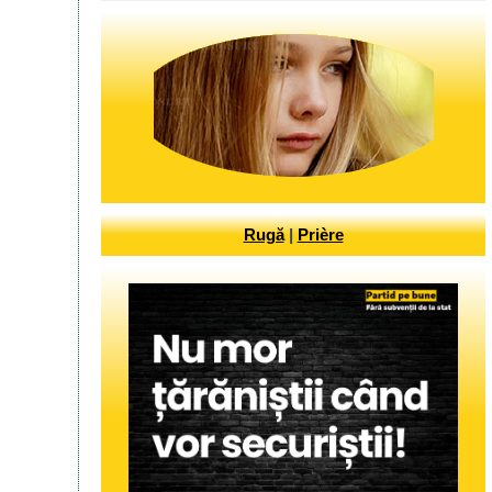
Rugă
|
Prière