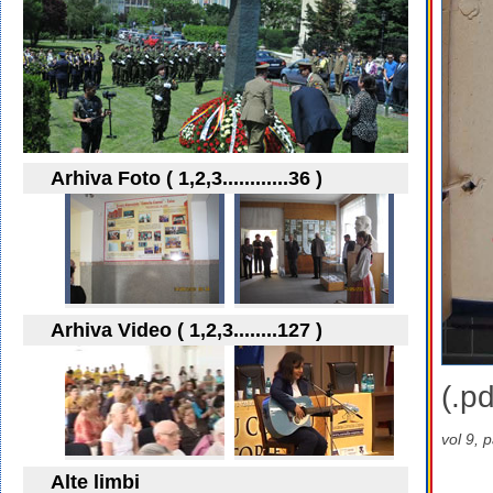
Arhiva Foto ( 1,2,3............36 )
Arhiva Video ( 1,2,3........127 )
(.pd
vol 9, 
Alte limbi