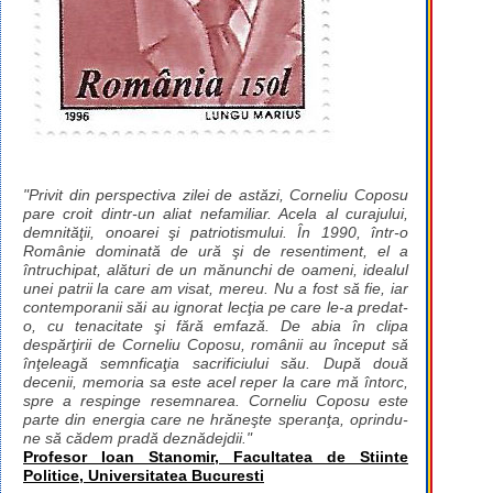
"Privit din perspectiva zilei de astăzi, Corneliu Coposu
pare croit dintr-un aliat nefamiliar. Acela al curajului,
demnităţii, onoarei şi patriotismului. În 1990, într-o
Românie dominată de ură şi de resentiment, el a
întruchipat, alături de un mănunchi de oameni, idealul
unei patrii la care am visat, mereu. Nu a fost să fie, iar
contemporanii săi au ignorat lecţia pe care le-a predat-
o, cu tenacitate şi fără emfază. De abia în clipa
despărţirii de Corneliu Coposu, românii au început să
înţeleagă semnficaţia sacrificiului său. După două
decenii, memoria sa este acel reper la care mă întorc,
spre a respinge resemnarea. Corneliu Coposu este
parte din energia care ne hrăneşte speranţa, oprindu-
ne să cădem pradă deznădejdii."
Profesor Ioan Stanomir, Facultatea de Stiinte
Politice, Universitatea Bucuresti