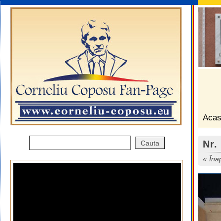
Aca
Nr.
Îna