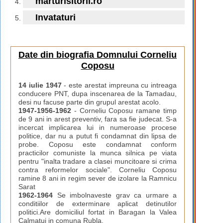
marturisitorii.ro
Invataturi
Date din biografia Domnului Corneliu
Coposu
14 iulie 1947
- este arestat impreuna cu intreaga
conducere PNT, dupa inscenarea de la Tamadau,
desi nu facuse parte din grupul arestat acolo.
1947-1956-1962
- Corneliu Coposu ramane timp
de 9 ani in arest preventiv, fara sa fie judecat. S-a
incercat implicarea lui in numeroase procese
politice, dar nu a putut fi condamnat din lipsa de
probe. Coposu este condamnat conform
practicilor comuniste la munca silnica pe viata
pentru "inalta tradare a clasei muncitoare si crima
contra reformelor sociale". Corneliu Coposu
ramine 8 ani in regim sever de izolare la Ramnicu
Sarat
1962-1964
Se imbolnaveste grav ca urmare a
conditiilor de exterminare aplicat detinutilor
politici.Are domiciliul fortat in Baragan la Valea
Calmatui in comuna Rubla.