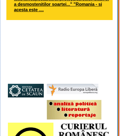
a desmostenitilor soartei..." "Romania - si
acesta este ....