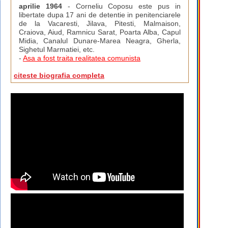
aprilie 1964
- Corneliu Coposu este pus in
libertate dupa 17 ani de detentie in penitenciarele
de la Vacaresti, Jilava, Pitesti, Malmaison,
Craiova, Aiud, Ramnicu Sarat, Poarta Alba, Capul
Midia, Canalul Dunare-Marea Neagra, Gherla,
Sighetul Marmatiei, etc.
-
Asa a fost traita realitatea comunista
citeste biografia completa