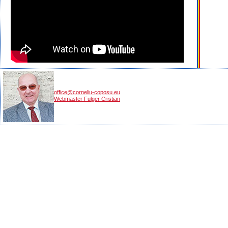
office@corneliu-coposu.eu
Webmaster Fulger Cristian