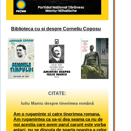
Biblioteca cu si despre Corneliu Coposu
CITATE:
Iuliu Maniu despre tinerimea română
Am o rugaminte si catre tinerimea romana.
Am rugamintea ca sa-si dea seama ca nu de
noi acestia care avem parul carunt este vorba
astazi, nu se discuta de soarta noastra a celor