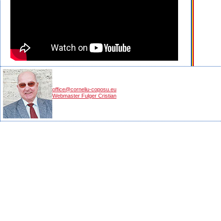
office@corneliu-coposu.eu
Webmaster Fulger Cristian