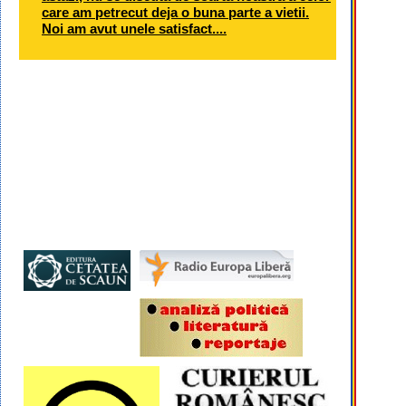
care am petrecut deja o buna parte a vietii.
Noi am avut unele satisfact....