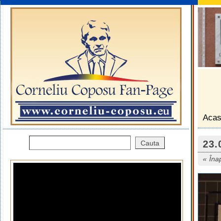
Aca
23.
Îna