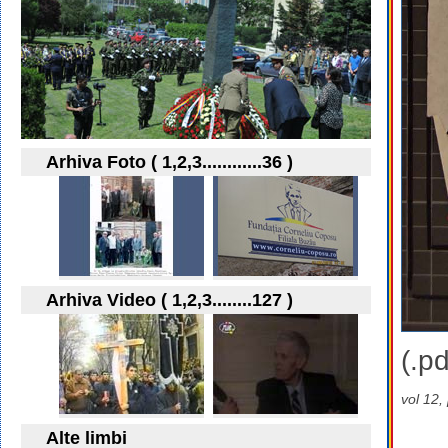
Arhiva Foto ( 1,2,3............36 )
Arhiva Video ( 1,2,3........127 )
(.pd
vol 12,
Alte limbi