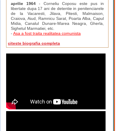
aprilie 1964
- Corneliu Coposu este pus in
libertate dupa 17 ani de detentie in penitenciarele
de la Vacaresti, Jilava, Pitesti, Malmaison,
Craiova, Aiud, Ramnicu Sarat, Poarta Alba, Capul
Midia, Canalul Dunare-Marea Neagra, Gherla,
Sighetul Marmatiei, etc.
-
Asa a fost traita realitatea comunista
citeste biografia completa