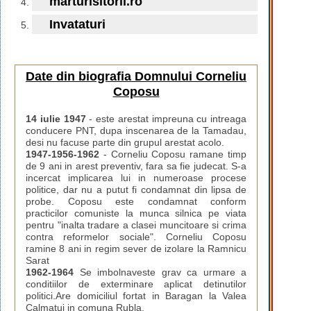
marturisitorii.ro
Invataturi
Date din biografia Domnului Corneliu
Coposu
14 iulie 1947
- este arestat impreuna cu intreaga
conducere PNT, dupa inscenarea de la Tamadau,
desi nu facuse parte din grupul arestat acolo.
1947-1956-1962
- Corneliu Coposu ramane timp
de 9 ani in arest preventiv, fara sa fie judecat. S-a
incercat implicarea lui in numeroase procese
politice, dar nu a putut fi condamnat din lipsa de
probe. Coposu este condamnat conform
practicilor comuniste la munca silnica pe viata
pentru "inalta tradare a clasei muncitoare si crima
contra reformelor sociale". Corneliu Coposu
ramine 8 ani in regim sever de izolare la Ramnicu
Sarat
1962-1964
Se imbolnaveste grav ca urmare a
conditiilor de exterminare aplicat detinutilor
politici.Are domiciliul fortat in Baragan la Valea
Calmatui in comuna Rubla.