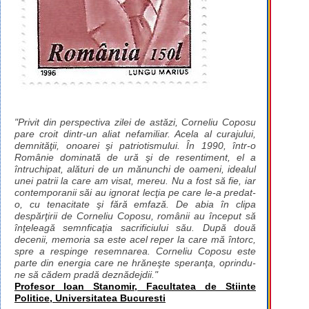
"Privit din perspectiva zilei de astăzi, Corneliu Coposu
pare croit dintr-un aliat nefamiliar. Acela al curajului,
demnităţii, onoarei şi patriotismului. În 1990, într-o
Românie dominată de ură şi de resentiment, el a
întruchipat, alături de un mănunchi de oameni, idealul
unei patrii la care am visat, mereu. Nu a fost să fie, iar
contemporanii săi au ignorat lecţia pe care le-a predat-
o, cu tenacitate şi fără emfază. De abia în clipa
despărţirii de Corneliu Coposu, românii au început să
înţeleagă semnficaţia sacrificiului său. După două
decenii, memoria sa este acel reper la care mă întorc,
spre a respinge resemnarea. Corneliu Coposu este
parte din energia care ne hrăneşte speranţa, oprindu-
ne să cădem pradă deznădejdii."
Profesor Ioan Stanomir, Facultatea de Stiinte
Politice, Universitatea Bucuresti