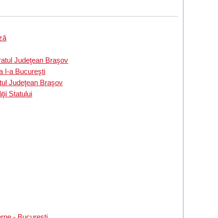
ză
ratul Judeţean Braşov
a I-a Bucureşti
atul Judeţean Braşov
ii Statului
rne - Bucureşti