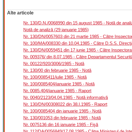
Alte articole
Nr. 130/D.N./0068990 din 15 august 1985 - Notă de anali
Notă de analiză (29 ianuarie 1985)
Nr. 130/DN/0057603 din 21 martie 1985 - Către Inspecto
Nr. 100/MA/008330 din 10.04.1985 - Către D.S.S. Direcţi
Nr. 130/DN/0059451 din 17 iunie 1985 - Către Inspector
Nr. 009376/ din 8.07.1985 - Către Departamentul Securităţ
Nr. 00122/920/3006/1985 - Notă
Nr. 130/00 din februarie 1985 - Notă
Nr. 100/0085411/iulie 1985 - Notă
Nr. 100/0085404/ianuarie 1985 - Notă
Nr. 0085.404/ianuarie 1985 - Raport
Nr. 0040/2123/04.04.1985 - Notă informativă
Nr. 130/DN/00308022 din 38.I.1985 - Raport
Nr. 100/0085404 din ianuarie 1985 - Notă
Nr. 130/001053 din februarie 1985 - Notă
Nr. 0075136 din 16 ianuarie 1985 - Fişă
Nr. 112/DA/0056849/17.08.1985 - Către Ministerul de Inte