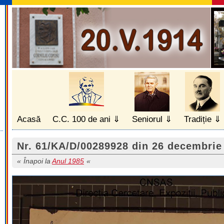
Acasă
C.C. 100 de ani
Seniorul
Tradiție
Nr. 61/KA/D/00289928 din 26 decembrie 1
Înapoi la
Anul 1985