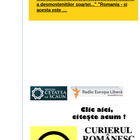
a desmostenitilor soartei..." "Romania - si
acesta este ....