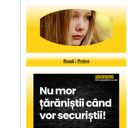
Rugă
|
Prière