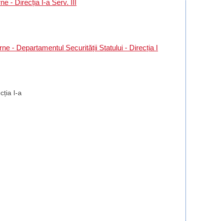
e - Direcția I-a Serv. III
ne - Departamentul Securității Statului - Direcția I
ția I-a