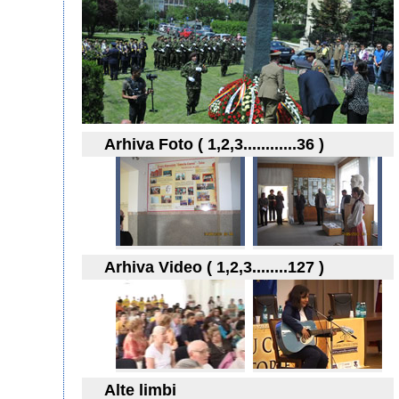
Arhiva Foto ( 1,2,3............36 )
Arhiva Video ( 1,2,3........127 )
Alte limbi