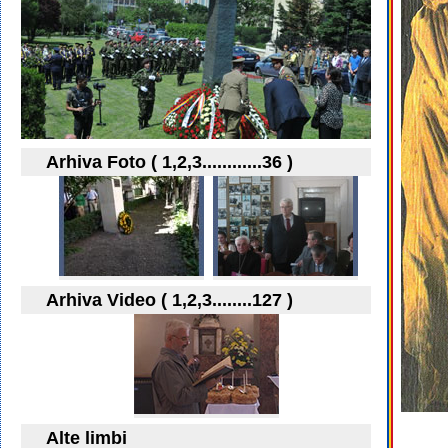
Arhiva Foto ( 1,2,3............36 )
Arhiva Video ( 1,2,3........127 )
Alte limbi