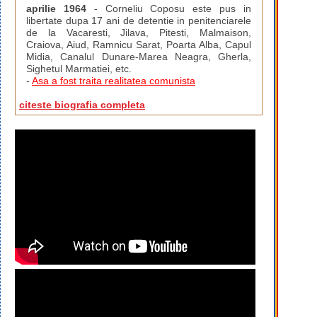
aprilie 1964
- Corneliu Coposu este pus in
libertate dupa 17 ani de detentie in penitenciarele
de la Vacaresti, Jilava, Pitesti, Malmaison,
Craiova, Aiud, Ramnicu Sarat, Poarta Alba, Capul
Midia, Canalul Dunare-Marea Neagra, Gherla,
Sighetul Marmatiei, etc.
-
Asa a fost traita realitatea comunista
citeste biografia completa