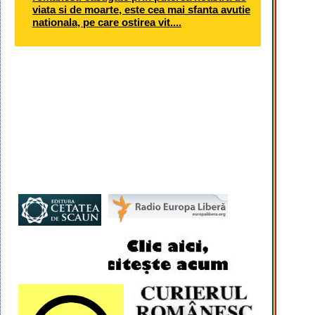
viata si de moarte, este cea mai sfanta avutie
nationala, pe care ostirea vit....