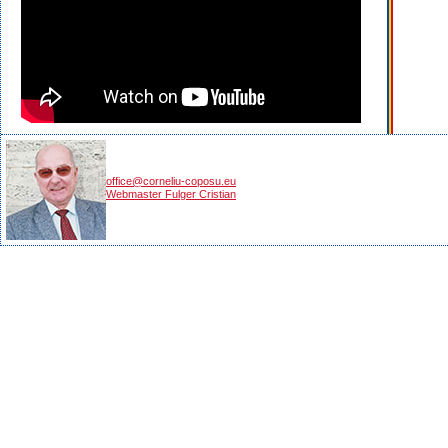
office@corneliu-coposu.eu
Webmaster Fulger Cristian