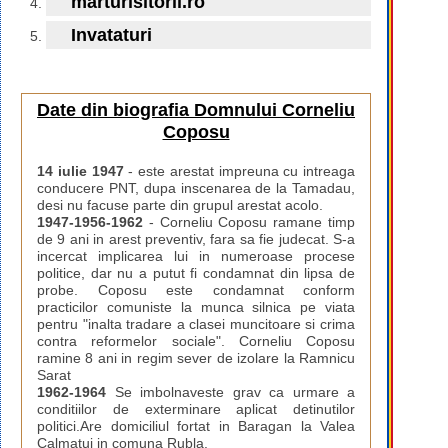
marturisitorii.ro
Invataturi
Date din biografia Domnului Corneliu
Coposu
14 iulie 1947
- este arestat impreuna cu intreaga
conducere PNT, dupa inscenarea de la Tamadau,
desi nu facuse parte din grupul arestat acolo.
1947-1956-1962
- Corneliu Coposu ramane timp
de 9 ani in arest preventiv, fara sa fie judecat. S-a
incercat implicarea lui in numeroase procese
politice, dar nu a putut fi condamnat din lipsa de
probe. Coposu este condamnat conform
practicilor comuniste la munca silnica pe viata
pentru "inalta tradare a clasei muncitoare si crima
contra reformelor sociale". Corneliu Coposu
ramine 8 ani in regim sever de izolare la Ramnicu
Sarat
1962-1964
Se imbolnaveste grav ca urmare a
conditiilor de exterminare aplicat detinutilor
politici.Are domiciliul fortat in Baragan la Valea
Calmatui in comuna Rubla.