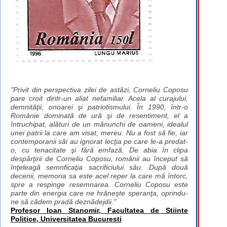
"Privit din perspectiva zilei de astăzi, Corneliu Coposu
pare croit dintr-un aliat nefamiliar. Acela al curajului,
demnităţii, onoarei şi patriotismului. În 1990, într-o
Românie dominată de ură şi de resentiment, el a
întruchipat, alături de un mănunchi de oameni, idealul
unei patrii la care am visat, mereu. Nu a fost să fie, iar
contemporanii săi au ignorat lecţia pe care le-a predat-
o, cu tenacitate şi fără emfază. De abia în clipa
despărţirii de Corneliu Coposu, românii au început să
înţeleagă semnficaţia sacrificiului său. După două
decenii, memoria sa este acel reper la care mă întorc,
spre a respinge resemnarea. Corneliu Coposu este
parte din energia care ne hrăneşte speranţa, oprindu-
ne să cădem pradă deznădejdii."
Profesor Ioan Stanomir, Facultatea de Stiinte
Politice, Universitatea Bucuresti