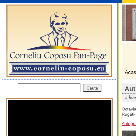
Aca
Aut
Îna
Octavia
Rugati-
Autogra