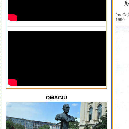
M
Ion Coj
1990
OMAGIU