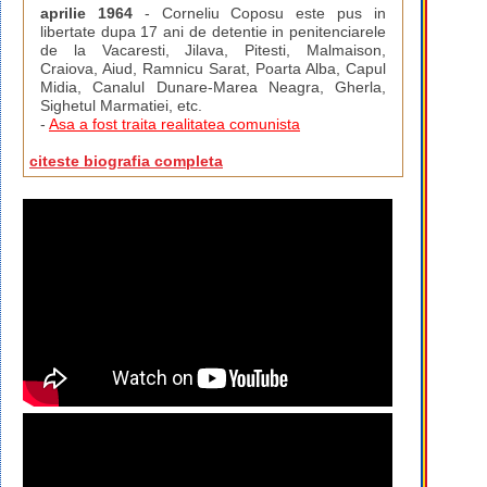
aprilie 1964
- Corneliu Coposu este pus in
libertate dupa 17 ani de detentie in penitenciarele
de la Vacaresti, Jilava, Pitesti, Malmaison,
Craiova, Aiud, Ramnicu Sarat, Poarta Alba, Capul
Midia, Canalul Dunare-Marea Neagra, Gherla,
Sighetul Marmatiei, etc.
-
Asa a fost traita realitatea comunista
citeste biografia completa