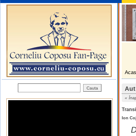
Aca
Aut
Îna
Trans
Ion Co
D