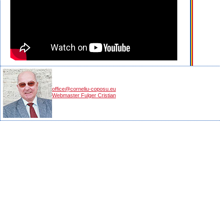
office@corneliu-coposu.eu
Webmaster Fulger Cristian