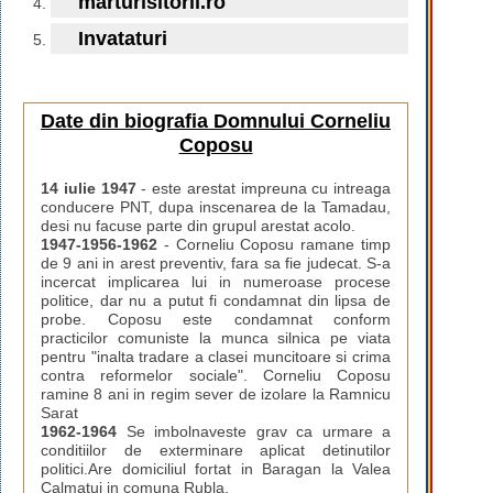
marturisitorii.ro
Invataturi
Date din biografia Domnului Corneliu
Coposu
14 iulie 1947
- este arestat impreuna cu intreaga
conducere PNT, dupa inscenarea de la Tamadau,
desi nu facuse parte din grupul arestat acolo.
1947-1956-1962
- Corneliu Coposu ramane timp
de 9 ani in arest preventiv, fara sa fie judecat. S-a
incercat implicarea lui in numeroase procese
politice, dar nu a putut fi condamnat din lipsa de
probe. Coposu este condamnat conform
practicilor comuniste la munca silnica pe viata
pentru "inalta tradare a clasei muncitoare si crima
contra reformelor sociale". Corneliu Coposu
ramine 8 ani in regim sever de izolare la Ramnicu
Sarat
1962-1964
Se imbolnaveste grav ca urmare a
conditiilor de exterminare aplicat detinutilor
politici.Are domiciliul fortat in Baragan la Valea
Calmatui in comuna Rubla.