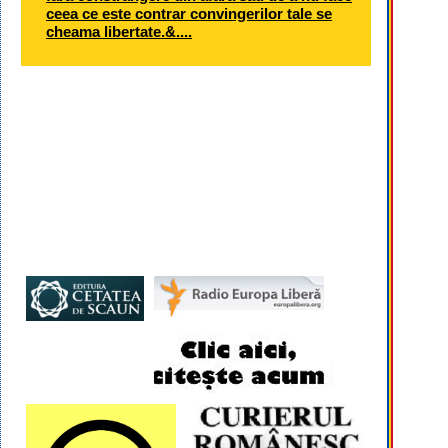
ceea ce este contrar convingerilor tale se
cheama libertate.&....