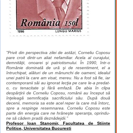
"Privit din perspectiva zilei de astăzi, Corneliu Coposu
pare croit dintr-un aliat nefamiliar. Acela al curajului,
demnităţii, onoarei şi patriotismului. În 1990, într-o
Românie dominată de ură şi de resentiment, el a
întruchipat, alături de un mănunchi de oameni, idealul
unei patrii la care am visat, mereu. Nu a fost să fie, iar
contemporanii săi au ignorat lecţia pe care le-a predat-
o, cu tenacitate şi fără emfază. De abia în clipa
despărţirii de Corneliu Coposu, românii au început să
înţeleagă semnficaţia sacrificiului său. După două
decenii, memoria sa este acel reper la care mă întorc,
spre a respinge resemnarea. Corneliu Coposu este
parte din energia care ne hrăneşte speranţa, oprindu-
ne să cădem pradă deznădejdii."
Profesor Ioan Stanomir, Facultatea de Stiinte
Politice, Universitatea Bucuresti