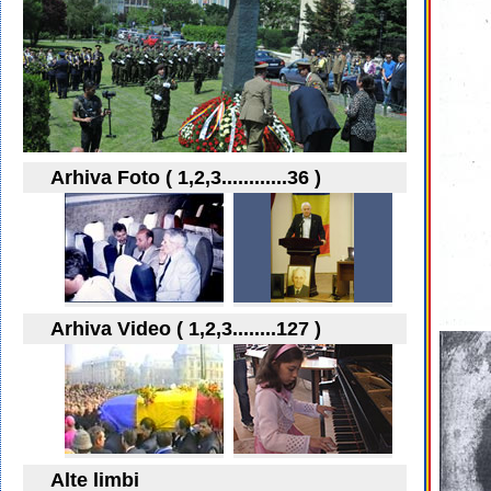
Arhiva Foto ( 1,2,3............36 )
Arhiva Video ( 1,2,3........127 )
Alte limbi