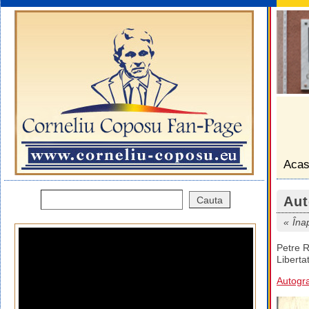
Aca
Aut
Îna
Petre 
Liberta
Autogr