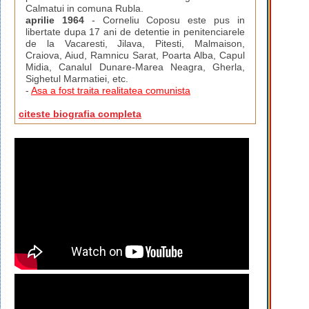
Calmatui in comuna Rubla.
aprilie 1964
- Corneliu Coposu este pus in
libertate dupa 17 ani de detentie in penitenciarele
de la Vacaresti, Jilava, Pitesti, Malmaison,
Craiova, Aiud, Ramnicu Sarat, Poarta Alba, Capul
Midia, Canalul Dunare-Marea Neagra, Gherla,
Sighetul Marmatiei, etc.
-
Asa a fost traita realitatea comunista
citeste biografia completa