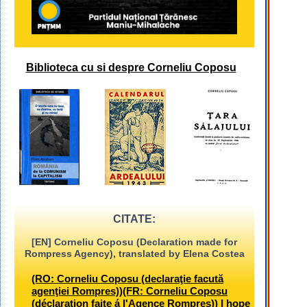
Biblioteca cu si despre Corneliu Coposu
CITATE:
[EN] Corneliu Coposu (Declaration made for
Rompress Agency), translated by Elena Costea
(RO: Corneliu Coposu (declaraţie facută
agenţiei Rompres))(FR: Corneliu Coposu
(déclaration faite á l'Agence Rompres)) I hope