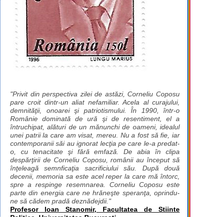
"Privit din perspectiva zilei de astăzi, Corneliu Coposu
pare croit dintr-un aliat nefamiliar. Acela al curajului,
demnităţii, onoarei şi patriotismului. În 1990, într-o
Românie dominată de ură şi de resentiment, el a
întruchipat, alături de un mănunchi de oameni, idealul
unei patrii la care am visat, mereu. Nu a fost să fie, iar
contemporanii săi au ignorat lecţia pe care le-a predat-
o, cu tenacitate şi fără emfază. De abia în clipa
despărţirii de Corneliu Coposu, românii au început să
înţeleagă semnficaţia sacrificiului său. După două
decenii, memoria sa este acel reper la care mă întorc,
spre a respinge resemnarea. Corneliu Coposu este
parte din energia care ne hrăneşte speranţa, oprindu-
ne să cădem pradă deznădejdii."
Profesor Ioan Stanomir, Facultatea de Stiinte