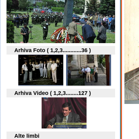
Arhiva Foto ( 1,2,3............36 )
Arhiva Video ( 1,2,3........127 )
Alte limbi