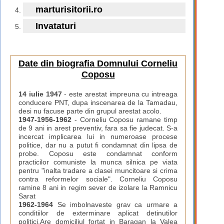
marturisitorii.ro
Invataturi
Date din biografia Domnului Corneliu
Coposu
14 iulie 1947
- este arestat impreuna cu intreaga
conducere PNT, dupa inscenarea de la Tamadau,
desi nu facuse parte din grupul arestat acolo.
1947-1956-1962
- Corneliu Coposu ramane timp
de 9 ani in arest preventiv, fara sa fie judecat. S-a
incercat implicarea lui in numeroase procese
politice, dar nu a putut fi condamnat din lipsa de
probe. Coposu este condamnat conform
practicilor comuniste la munca silnica pe viata
pentru "inalta tradare a clasei muncitoare si crima
contra reformelor sociale". Corneliu Coposu
ramine 8 ani in regim sever de izolare la Ramnicu
Sarat
1962-1964
Se imbolnaveste grav ca urmare a
conditiilor de exterminare aplicat detinutilor
politici.Are domiciliul fortat in Baragan la Valea