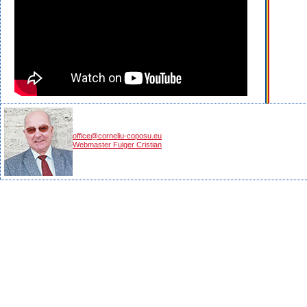
office@corneliu-coposu.eu
Webmaster Fulger Cristian