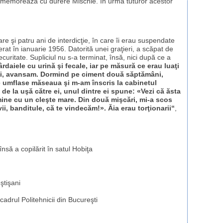
ememorează cu durere Mischie. În urma tuturor acestor
e şi patru ani de interdicţie, în care îi erau suspendate
erat în ianuarie 1956. Datorită unei graţieri, a scăpat de
curitate. Supliciul nu s-a terminat, însă, nici după ce a
rdaiele cu urină şi fecale, iar pe măsură ce erau luaţi
raţi, avansam. Dormind pe ciment două săptămâni,
e umflase măseaua şi m-am înscris la cabinetul
 de la uşă către ei, unul dintre ei spune: «Vezi că ăsta
 mine cu un cleşte mare. Din două mişcări, mi-a scos
i, banditule, că te vindecăm!». Ăia erau torţionarii“
,
nsă a copilărit în satul Hobiţa
ştişani
adrul Politehnicii din Bucureşti