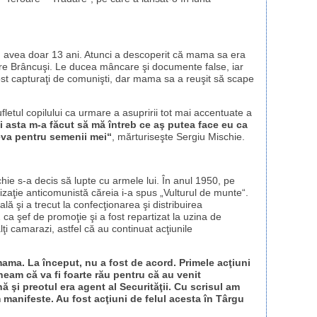
nd avea doar 13 ani. Atunci a descoperit că mama sa era
ore Brâncuşi. Le ducea mâncare şi documente false, iar
fost capturaţi de comunişti, dar mama sa a reuşit să scape
fletul copilului ca urmare a asupririi tot mai accentuate a
i asta m-a făcut să mă întreb ce aş putea face eu ca
eva pentru semenii mei“
, mărturiseşte Sergiu Mischie.
chie s-a decis să lupte cu armele lui. În anul 1950, pe
nizaţie anticomunistă căreia i-a spus „Vulturul de munte“.
ă şi a trecut la confecţionarea şi distribuirea
ca şef de promoţie şi a fost repartizat la uzina de
lţi camarazi, astfel că au continuat acţiunile
mama. La început, nu a fost de acord. Primele acţiuni
eam că va fi foarte rău pentru că au venit
 şi preotul era agent al Securităţii. Cu scrisul am
manifeste. Au fost acţiuni de felul acesta în Târgu