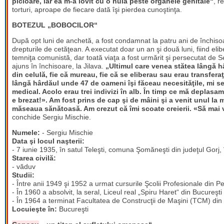
picioare, iar ea m-a lovit cu o nuia peste organele genitale“
, r
torturi, aproape de fiecare dată îşi pierdea cunoştinţa.
BOTEZUL „BOBOCILOR“
După opt luni de anchetă, a fost condamnat la patru ani de închisoar
drepturile de cetăţean. A executat doar un an şi două luni, fiind elib
temniţa comunistă, dar toată viaţa a fost urmărit şi persecutat de Se
ajuns în închisoare, la Jilava.
„Ultimul care venea stătea lângă hâ
din celulă, fie că mureau, fie că se eliberau sau erau transfe
lângă hârdăul unde 47 de oameni îşi făceau necesităţile, mi s
medical. Acolo erau trei indivizi în alb. În timp ce mă deplasam
e brezat!». Am fost prins de cap şi de mâini şi a venit unul la
măseaua sănătoasă. Am crezut că îmi scoate creierii. «Să mai vi
conchide Sergiu Mischie.
Numele:
- Sergiu Mischie
Data şi locul naşterii:
- 7 iunie 1935, în satul Teleşti, comuna Şomăneşti din judeţul Gorj, î
Starea civilă:
- văduv
Studii:
- Între anii 1949 şi 1952 a urmat cursurile Şcolii Profesionale din Pe
- În 1960 a absolvit, la seral, Liceul real „Spiru Haret“ din Bucureşti
- În 1964 a terminat Facultatea de Construcţii de Maşini (TCM) din c
Locuieşte în:
Bucureşti