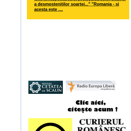
a desmostenitilor soartei..." "Romania - si
acesta este ....