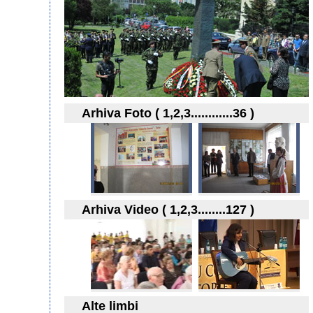
Arhiva Foto ( 1,2,3............36 )
Arhiva Video ( 1,2,3........127 )
Alte limbi