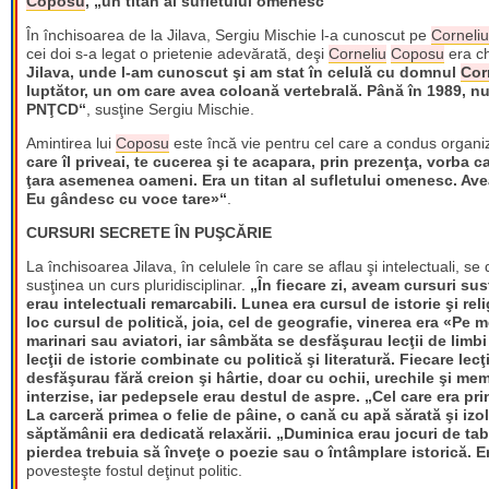
Coposu
, „un titan al sufletului omenesc“
În închisoarea de la Jilava, Sergiu Mischie l-a cunoscut pe
Corneliu
cei doi s-a legat o prietenie adevărată, deşi
Corneliu
Coposu
era ch
Jilava, unde l-am cunoscut şi am stat în celulă cu domnul
Cor
luptător, un om care avea coloană vertebrală. Până în 1989, nu
PNŢCD“
, susţine Sergiu Mischie.
Amintirea lui
Coposu
este încă vie pentru cel care a condus organiz
care îl priveai, te cucerea şi te acapara, prin prezenţa, vorba 
ţara asemenea oameni. Era un titan al sufletului omenesc. Ave
Eu gândesc cu voce tare»“
.
CURSURI SECRETE ÎN PUŞCĂRIE
La închisoarea Jilava, în celulele în care se aflau şi intelectuali, s
susţinea un curs pluridisciplinar.
„În fiecare zi, aveam cursuri sus
erau intelectuali remarcabili. Lunea era cursul de istorie şi rel
loc cursul de politică, joia, cel de geografie, vinerea era «Pe m
marinari sau aviatori, iar sâmbăta se desfăşurau lecţii de lim
lecţii de istorie combinate cu politică şi literatură. Fiecare lec
desfăşurau fără creion şi hârtie, doar cu ochii, urechile şi me
interzise, iar pedepsele erau destul de aspre.
„Cel care era pri
La carceră primea o felie de pâine, o cană cu apă sărată şi izo
săptămânii era dedicată relaxării. „Duminica erau jocuri de tab
pierdea trebuia să înveţe o poezie sau o întâmplare istorică. 
povesteşte fostul deţinut politic.