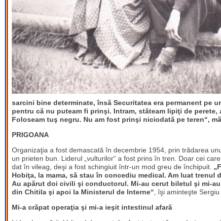
sarcini bine determinate, însă Securitatea era permanent pe ur
pentru că nu puteam fi prinşi. Intram, stăteam lipiţi de perete,
Foloseam tuş negru. Nu am fost prinşi niciodată pe teren“
, mă
PRIGOANA
Organizaţia a fost demascată în decembrie 1954, prin trădarea unui
un prieten bun. Liderul „vulturilor“ a fost prins în tren. Doar cei ca
dat în vileag, deşi a fost schingiuit într-un mod greu de închipuit.
„F
Hobiţa, la mama, să stau în concediu medical. Am luat trenul 
Au apărut doi civili şi conductorul. Mi-au cerut biletul şi mi-au
din Chitila şi apoi la Ministerul de Interne“
, îşi aminteşte Sergiu
Mi-a crăpat operaţia şi mi-a ieşit intestinul afară