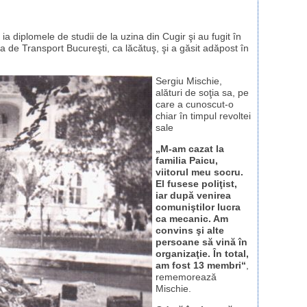
ia diplomele de studii de la uzina din Cugir şi au fugit în
ea de Transport Bucureşti, ca lăcătuş, şi a găsit adăpost în
Sergiu Mischie,
alături de soţia sa, pe
care a cunoscut-o
chiar în timpul revoltei
sale
„M-am cazat la
familia Paicu,
viitorul meu socru.
El fusese poliţist,
iar după venirea
comuniştilor lucra
ca mecanic. Am
convins şi alte
persoane să vină în
organizaţie. În total,
am fost 13 membri“
,
rememorează
Mischie.