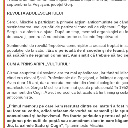
septembrie la Peştişani, judeţul Gorj.
REVOLTA ADOLESCENTULUI
Sergiu Mischie a participat la primele acţiuni anticomuniste pe câ
susţinătoarea unei grupări de partizani condusă de căpitanul Grig
Sergiu s-a oferit s-o ajute. După un timp, membrii organizaţiei au 
de acuzaţii, pentru că nu existau probe suficiente împotriva ei.
Sentimentul de revoltă împotriva comuniştilor a crescut treptat în su
populaţiei de la sate.
„Era o perioadă de discordie şi de teamă ş
să scăpăm de regimul comunist. Am simţit că trebuie să fac c
CUM A PRINS ARIPI „VULTURUL“
Cizma asupritorului sovietic era tot mai apăsătoare, iar tânărul Mis
când era elev al Şcolii Profesionale din Peştişani, a înfiinţat o orga
Avea doar 15 ani, dar a recrutat membri din rândul colegilor de şcoal
manifestelor. Sergiu Mischie a terminat şcoala profesională în 1952 
armament din Cugir. A avut norocul ca tot acolo să fie trimişi şi ceila
anticomuniste.
„Primul membru pe care l-am recrutat dintre cei maturi a fost 
au fost cu vorba, adică stăteam de vorbă cu oamenii şi le spun
comunismul şi bolşevismul. Era foarte periculos pentru că până
acţionat prin cutii de poştă sau cumpăram ziare în care băgam 
Jiu, la uzinele Sadu şi Cugir“
, îşi aminteşte Mischie.