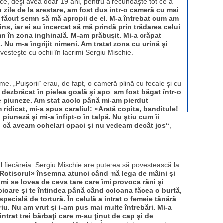
nice, deşi avea doar 19 ani, pentru a recunoaşte tot ce a
u zile de la arestare, am fost dus într-o cameră cu mai
 făcut semn să mă apropii de el. M-a întrebat cum am
ins, iar ei au încercat să mă prindă prin trădarea celui
mn în zona inghinală. M-am prăbuşit. Mi-a crăpat
. Nu m-a îngrijit nimeni. Am tratat zona cu urină şi
ovesteşte cu ochii în lacrimi Sergiu Mischie.
me. „Puişorii“ erau, de fapt, o cameră plină cu fecale şi cu
dezbrăcat în pielea goală şi apoi am fost băgat într-o
de piuneze. Am stat acolo până mi-am pierdut
 ridicat, mi-a spus caraliul: «Arată copita, banditule!
piuneză şi mi-a înfipt-o în talpă. Nu ştiu cum îi
u că aveam ochelari opaci şi nu vedeam decât jos“
,
l fiecăreia. Sergiu Mischie are puterea să povestească la
Rotisorul» însemna atunci când mă lega de mâini şi
 mi se lovea de ceva tare care îmi provoca răni şi
icioare şi te întindea până când coloana făcea o burtă,
ecială de tortură. În celulă a intrat o femeie tânără
riu. Nu am vrut şi i-am pus mai multe întrebări. Mi-a
intrat trei bărbaţi care m-au ţinut de cap şi de