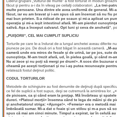
Liderul grupării „Vulturul de munte“ a fost torturat în moduri groaz
făcut şi pentru a-i da în vileag pe ceilalţi colaboratori.
„La trei-patr
multe persoane. Una dintre ele avea uniformă de general. Mi-a
făcut, iar eu am bravat şi i-am spus că am încercat să nu fiu pr
mai bun prieten. S-a ridicat de pe scaun şi mi-a aplicat un pu
operaţia şi mi-a ieşit intestinul afară. Mi-am pierdut cunoştinţa
salivă. Aşa a început calvarul. Opt luni şi ceva de anchetă“
, p
„PUIŞORII“, CEL MAI CUMPLIT SUPLICIU
Torturile pe care le-a îndurat de-a lungul anchetei aveau diferite nu
piuneze pe jos. De două ori a fost băgat în această cameră.
„M-au 
cameră unde era miros de fecale şi de urină, iar pe jos, sute 
cunoştinţa. M-am trezit afară, ud, în pielea goală, şi când m-am
Nu ai zece şi nu poţi să mergi pe drum!». A scos din buzunar o 
cheamă pe aceşti torţionari şi nu i-aş putea recunoaşte pentr
relatează fostul deţinut politic.
CODUL TORTURILOR
Metodele de schingiuire au fost denumite de deţinuţi după specificu
ce fel de suplicii a fost supus, deşi se cutremură la amintirea lor.
„«
de picioare, ca şi când eram la proţap. Mă învârteau şi spatele
dureri. «Platoul morţii» însemna când te lega de mâini şi de p
şi anchetatorul striga: «Ajunge!». «Femeia» era o metodă mai sp
îmbrăcată sumar. Mi-a dat o foaie şi un stilou şi m-a pus să sc
spus că mai am cinci minute. Timpul a expirat, iar în celulă au 