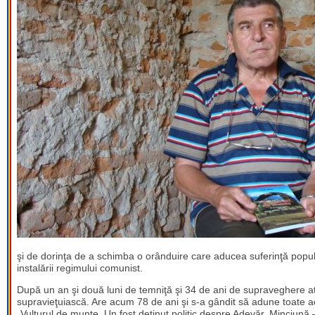
şi de dorinţa de a schimba o orânduire care aducea suferinţă popul
instalării regimului comunist.
După un an şi două luni de temniţă şi 34 de ani de supraveghere ate
supravieţuiască. Are acum 78 de ani şi s-a gândit să adune toate ace
„Vulturul de munte. Un fost deţinut politic despre Adevăr, Minciună 