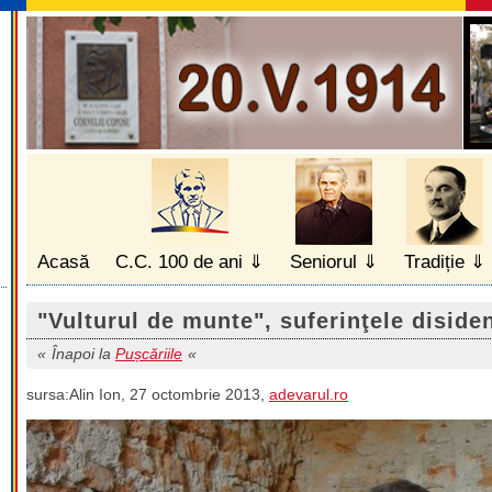
Acasă
C.C. 100 de ani
Seniorul
Tradiție
"Vulturul de munte", suferinţele disiden
Înapoi la
Pușcăriile
sursa:Alin Ion, 27 octombrie 2013,
adevarul.ro