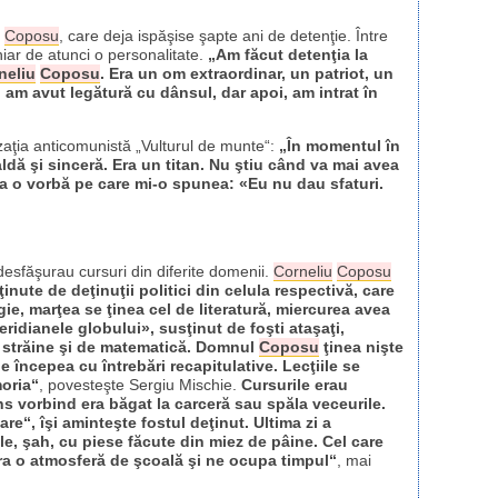
Coposu
, care deja ispăşise şapte ani de detenţie. Între
iar de atunci o personalitate.
„Am făcut detenţia la
neliu
Coposu
. Era un om extraordinar, un patriot, un
 am avut legătură cu dânsul, dar apoi, am intrat în
aţia anticomunistă „Vulturul de munte“:
„În momentul în
caldă şi sinceră. Era un titan. Nu ştiu când va mai avea
a o vorbă pe care mi-o spunea: «Eu nu dau sfaturi.
e desfăşurau cursuri din diferite domenii.
Corneliu
Coposu
ţinute de deţinuţii politici din celula respectivă, care
igie, marţea se ţinea cel de literatură, miercurea avea
eridianele globului», susţinut de foşti ataşaţi,
bi străine şi de matematică. Domnul
Coposu
ţinea nişte
ţie începea cu întrebări recapitulative. Lecţiile se
moria“
, povesteşte Sergiu Mischie.
Cursurile erau
ns vorbind era băgat la carceră sau spăla veceurile.
lare“
, îşi aminteşte fostul deţinut. Ultima zi a
le, şah, cu piese făcute din miez de pâine. Cel care
Era o atmosferă de şcoală şi ne ocupa timpul“
, mai