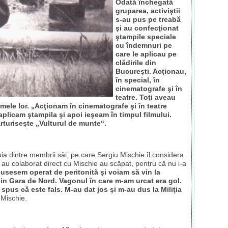
Odată închegată
gruparea, activiştii
s-au pus pe treabă
şi au confecţionat
ştampile speciale
cu îndemnuri pe
care le aplicau pe
clădirile din
Bucureşti. Acţionau,
în special, în
cinematografe şi în
teatre. Toţi aveau
mele lor.
„Acţionam în cinematografe şi în teatre
 aplicam ştampila şi apoi ieşeam în timpul filmului.
rturiseşte „Vulturul de munte“.
a dintre membrii săi, pe care Sergiu Mischie îl considera
re au colaborat direct cu Mischie au scăpat, pentru că nu i-a
usesem operat de peritonită şi voiam să vin la
din Gara de Nord. Vagonul în care m-am urcat era gol.
 spus că este fals. M-au dat jos şi m-au dus la Miliţia
 Mischie.