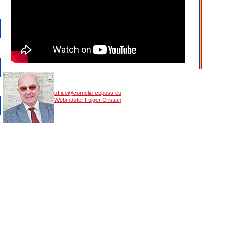
office@corneliu-coposu.eu
Webmaster Fulger Cristian