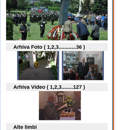
Arhiva Foto ( 1,2,3............36 )
Arhiva Video ( 1,2,3........127 )
Alte limbi