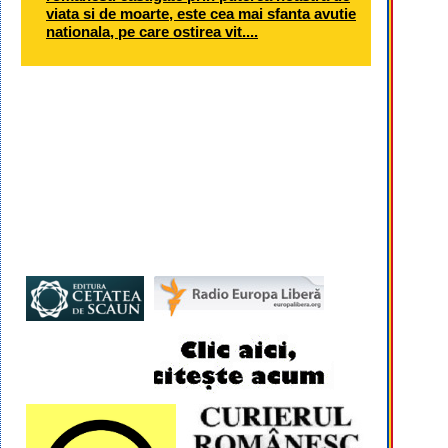
viata si de moarte, este cea mai sfanta avutie
nationala, pe care ostirea vit....