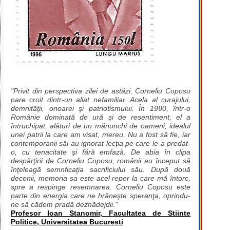
"Privit din perspectiva zilei de astăzi, Corneliu Coposu
pare croit dintr-un aliat nefamiliar. Acela al curajului,
demnităţii, onoarei şi patriotismului. În 1990, într-o
Românie dominată de ură şi de resentiment, el a
întruchipat, alături de un mănunchi de oameni, idealul
unei patrii la care am visat, mereu. Nu a fost să fie, iar
contemporanii săi au ignorat lecţia pe care le-a predat-
o, cu tenacitate şi fără emfază. De abia în clipa
despărţirii de Corneliu Coposu, românii au început să
înţeleagă semnficaţia sacrificiului său. După două
decenii, memoria sa este acel reper la care mă întorc,
spre a respinge resemnarea. Corneliu Coposu este
parte din energia care ne hrăneşte speranţa, oprindu-
ne să cădem pradă deznădejdii."
Profesor Ioan Stanomir, Facultatea de Stiinte
Politice, Universitatea Bucuresti