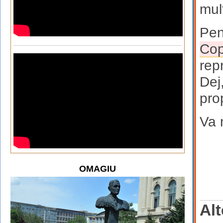
mul
Pen
Co
rep
Dej,
pro
Va 
OMAGIU
Alt