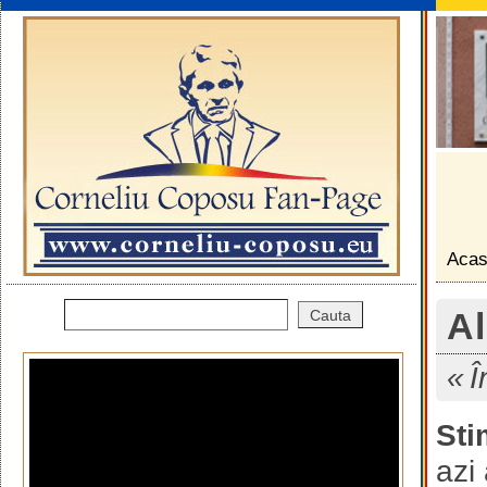
Aca
Al
Î
Sti
azi