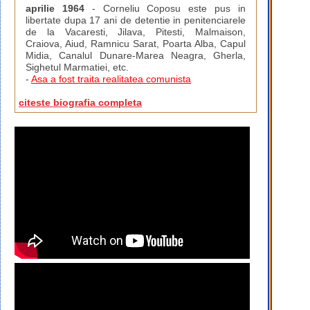
aprilie 1964
- Corneliu Coposu este pus in
libertate dupa 17 ani de detentie in penitenciarele
de la Vacaresti, Jilava, Pitesti, Malmaison,
Craiova, Aiud, Ramnicu Sarat, Poarta Alba, Capul
Midia, Canalul Dunare-Marea Neagra, Gherla,
Sighetul Marmatiei, etc.
-
Asa a fost traita realitatea comunista
citeste biografia completa