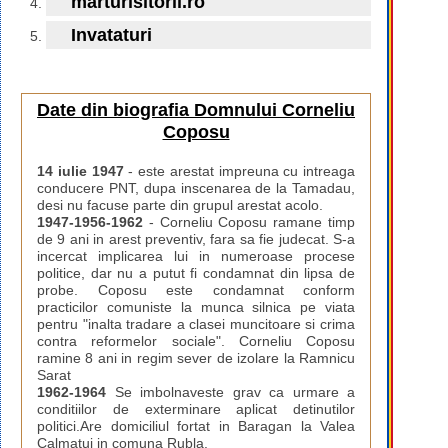
marturisitorii.ro
Invataturi
Date din biografia Domnului Corneliu
Coposu
14 iulie 1947
- este arestat impreuna cu intreaga
conducere PNT, dupa inscenarea de la Tamadau,
desi nu facuse parte din grupul arestat acolo.
1947-1956-1962
- Corneliu Coposu ramane timp
de 9 ani in arest preventiv, fara sa fie judecat. S-a
incercat implicarea lui in numeroase procese
politice, dar nu a putut fi condamnat din lipsa de
probe. Coposu este condamnat conform
practicilor comuniste la munca silnica pe viata
pentru "inalta tradare a clasei muncitoare si crima
contra reformelor sociale". Corneliu Coposu
ramine 8 ani in regim sever de izolare la Ramnicu
Sarat
1962-1964
Se imbolnaveste grav ca urmare a
conditiilor de exterminare aplicat detinutilor
politici.Are domiciliul fortat in Baragan la Valea
Calmatui in comuna Rubla.