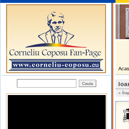
Aca
Ioa
Îna