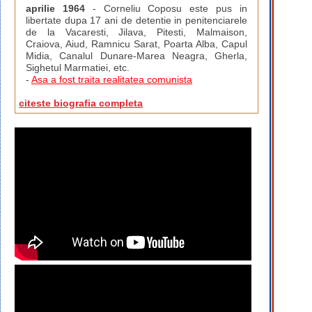
aprilie 1964
- Corneliu Coposu este pus in
libertate dupa 17 ani de detentie in penitenciarele
de la Vacaresti, Jilava, Pitesti, Malmaison,
Craiova, Aiud, Ramnicu Sarat, Poarta Alba, Capul
Midia, Canalul Dunare-Marea Neagra, Gherla,
Sighetul Marmatiei, etc.
-
Asa a fost traita realitatea comunista
citeste biografia completa