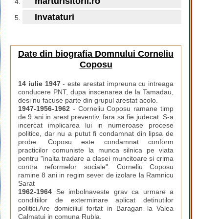
marturisitorii.ro
Invataturi
Date din biografia Domnului Corneliu
Coposu
14 iulie 1947
- este arestat impreuna cu intreaga
conducere PNT, dupa inscenarea de la Tamadau,
desi nu facuse parte din grupul arestat acolo.
1947-1956-1962
- Corneliu Coposu ramane timp
de 9 ani in arest preventiv, fara sa fie judecat. S-a
incercat implicarea lui in numeroase procese
politice, dar nu a putut fi condamnat din lipsa de
probe. Coposu este condamnat conform
practicilor comuniste la munca silnica pe viata
pentru "inalta tradare a clasei muncitoare si crima
contra reformelor sociale". Corneliu Coposu
ramine 8 ani in regim sever de izolare la Ramnicu
Sarat
1962-1964
Se imbolnaveste grav ca urmare a
conditiilor de exterminare aplicat detinutilor
politici.Are domiciliul fortat in Baragan la Valea
Calmatui in comuna Rubla.