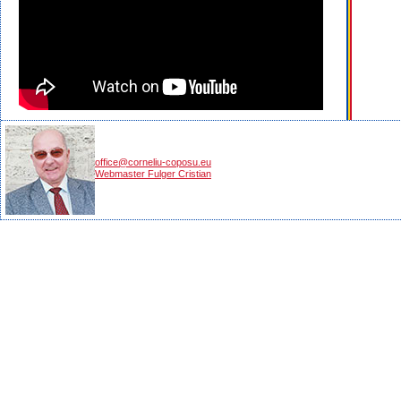
office@corneliu-coposu.eu
Webmaster Fulger Cristian