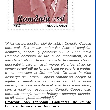
"Privit din perspectiva zilei de astăzi, Corneliu Coposu
pare croit dintr-un aliat nefamiliar. Acela al curajului,
demnităţii, onoarei şi patriotismului. În 1990, într-o
Românie dominată de ură şi de resentiment, el a
întruchipat, alături de un mănunchi de oameni, idealul
unei patrii la care am visat, mereu. Nu a fost să fie, iar
contemporanii săi au ignorat lecţia pe care le-a predat-
o, cu tenacitate şi fără emfază. De abia în clipa
despărţirii de Corneliu Coposu, românii au început să
înţeleagă semnficaţia sacrificiului său. După două
decenii, memoria sa este acel reper la care mă întorc,
spre a respinge resemnarea. Corneliu Coposu este
parte din energia care ne hrăneşte speranţa, oprindu-
ne să cădem pradă deznădejdii."
Profesor Ioan Stanomir, Facultatea de Stiinte
Politice, Universitatea Bucuresti