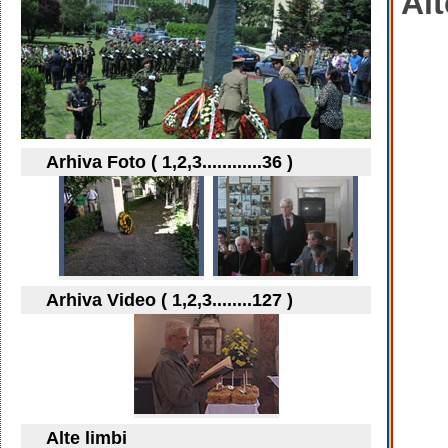
Alt
Arhiva Foto ( 1,2,3............36 )
Arhiva Video ( 1,2,3........127 )
Alte limbi