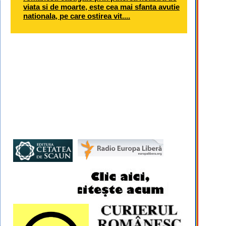
viata si de moarte, este cea mai sfanta avutie
nationala, pe care ostirea vit....