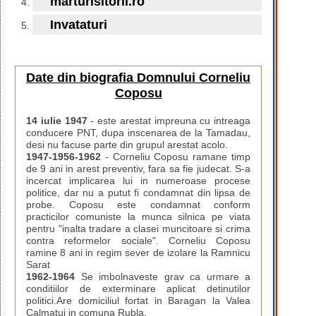
marturisitorii.ro
Invataturi
Date din biografia Domnului Corneliu
Coposu
14 iulie 1947
- este arestat impreuna cu intreaga
conducere PNT, dupa inscenarea de la Tamadau,
desi nu facuse parte din grupul arestat acolo.
1947-1956-1962
- Corneliu Coposu ramane timp
de 9 ani in arest preventiv, fara sa fie judecat. S-a
incercat implicarea lui in numeroase procese
politice, dar nu a putut fi condamnat din lipsa de
probe. Coposu este condamnat conform
practicilor comuniste la munca silnica pe viata
pentru "inalta tradare a clasei muncitoare si crima
contra reformelor sociale". Corneliu Coposu
ramine 8 ani in regim sever de izolare la Ramnicu
Sarat
1962-1964
Se imbolnaveste grav ca urmare a
conditiilor de exterminare aplicat detinutilor
politici.Are domiciliul fortat in Baragan la Valea
Calmatui in comuna Rubla.