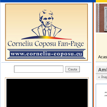
Aca
Amb
Îna