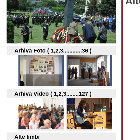
Alt
Arhiva Foto ( 1,2,3............36 )
Arhiva Video ( 1,2,3........127 )
Alte limbi