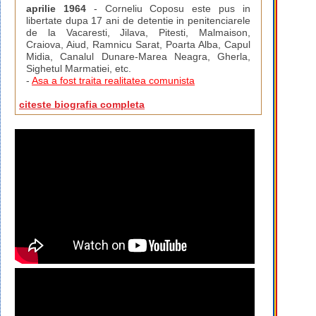
aprilie 1964
- Corneliu Coposu este pus in
libertate dupa 17 ani de detentie in penitenciarele
de la Vacaresti, Jilava, Pitesti, Malmaison,
Craiova, Aiud, Ramnicu Sarat, Poarta Alba, Capul
Midia, Canalul Dunare-Marea Neagra, Gherla,
Sighetul Marmatiei, etc.
-
Asa a fost traita realitatea comunista
citeste biografia completa