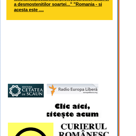
a desmostenitilor soartei..." "Romania - si
acesta este ....