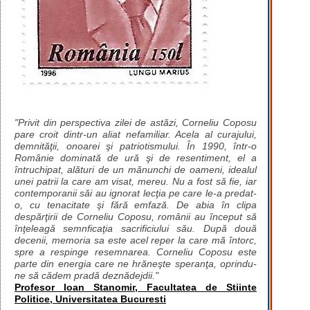
"Privit din perspectiva zilei de astăzi, Corneliu Coposu
pare croit dintr-un aliat nefamiliar. Acela al curajului,
demnităţii, onoarei şi patriotismului. În 1990, într-o
Românie dominată de ură şi de resentiment, el a
întruchipat, alături de un mănunchi de oameni, idealul
unei patrii la care am visat, mereu. Nu a fost să fie, iar
contemporanii săi au ignorat lecţia pe care le-a predat-
o, cu tenacitate şi fără emfază. De abia în clipa
despărţirii de Corneliu Coposu, românii au început să
înţeleagă semnficaţia sacrificiului său. După două
decenii, memoria sa este acel reper la care mă întorc,
spre a respinge resemnarea. Corneliu Coposu este
parte din energia care ne hrăneşte speranţa, oprindu-
ne să cădem pradă deznădejdii."
Profesor Ioan Stanomir, Facultatea de Stiinte
Politice, Universitatea Bucuresti