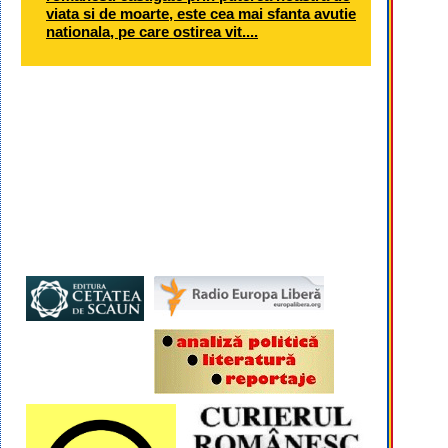
viata si de moarte, este cea mai sfanta avutie
nationala, pe care ostirea vit....