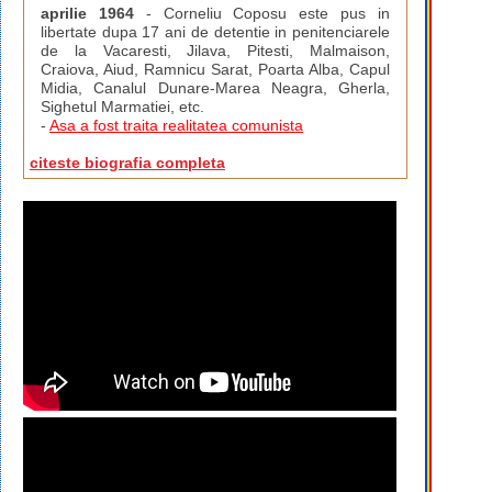
aprilie 1964
- Corneliu Coposu este pus in
libertate dupa 17 ani de detentie in penitenciarele
de la Vacaresti, Jilava, Pitesti, Malmaison,
Craiova, Aiud, Ramnicu Sarat, Poarta Alba, Capul
Midia, Canalul Dunare-Marea Neagra, Gherla,
Sighetul Marmatiei, etc.
-
Asa a fost traita realitatea comunista
citeste biografia completa