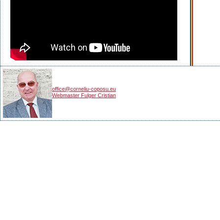
office@corneliu-coposu.eu
Webmaster Fulger Cristian