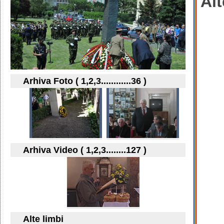
Alt
Arhiva Foto ( 1,2,3............36 )
Arhiva Video ( 1,2,3........127 )
Alte limbi