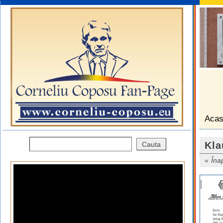
Aca
Kla
Îna