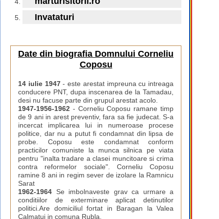
marturisitorii.ro
Invataturi
Date din biografia Domnului Corneliu
Coposu
14 iulie 1947
- este arestat impreuna cu intreaga
conducere PNT, dupa inscenarea de la Tamadau,
desi nu facuse parte din grupul arestat acolo.
1947-1956-1962
- Corneliu Coposu ramane timp
de 9 ani in arest preventiv, fara sa fie judecat. S-a
incercat implicarea lui in numeroase procese
politice, dar nu a putut fi condamnat din lipsa de
probe. Coposu este condamnat conform
practicilor comuniste la munca silnica pe viata
pentru "inalta tradare a clasei muncitoare si crima
contra reformelor sociale". Corneliu Coposu
ramine 8 ani in regim sever de izolare la Ramnicu
Sarat
1962-1964
Se imbolnaveste grav ca urmare a
conditiilor de exterminare aplicat detinutilor
politici.Are domiciliul fortat in Baragan la Valea
Calmatui in comuna Rubla.