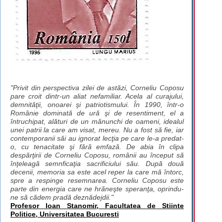
"Privit din perspectiva zilei de astăzi, Corneliu Coposu
pare croit dintr-un aliat nefamiliar. Acela al curajului,
demnităţii, onoarei şi patriotismului. În 1990, într-o
Românie dominată de ură şi de resentiment, el a
întruchipat, alături de un mănunchi de oameni, idealul
unei patrii la care am visat, mereu. Nu a fost să fie, iar
contemporanii săi au ignorat lecţia pe care le-a predat-
o, cu tenacitate şi fără emfază. De abia în clipa
despărţirii de Corneliu Coposu, românii au început să
înţeleagă semnficaţia sacrificiului său. După două
decenii, memoria sa este acel reper la care mă întorc,
spre a respinge resemnarea. Corneliu Coposu este
parte din energia care ne hrăneşte speranţa, oprindu-
ne să cădem pradă deznădejdii."
Profesor Ioan Stanomir, Facultatea de Stiinte
Politice, Universitatea Bucuresti