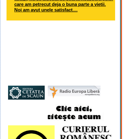
care am petrecut deja o buna parte a vietii.
Noi am avut unele satisfact....