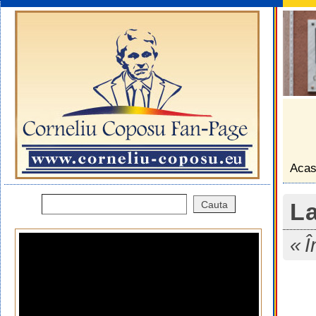
Aca
La
Î