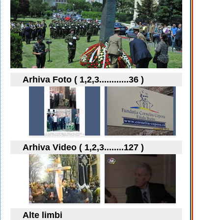
Arhiva Foto ( 1,2,3............36 )
Arhiva Video ( 1,2,3........127 )
Alte limbi