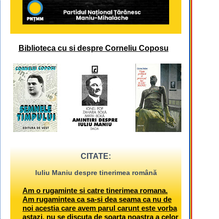
Biblioteca cu si despre Corneliu Coposu
CITATE:
Iuliu Maniu despre tinerimea română
Am o rugaminte si catre tinerimea romana.
Am rugamintea ca sa-si dea seama ca nu de
noi acestia care avem parul carunt este vorba
astazi, nu se discuta de soarta noastra a celor