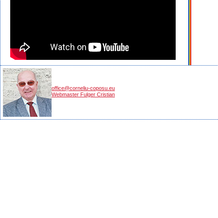
office@corneliu-coposu.eu
Webmaster Fulger Cristian