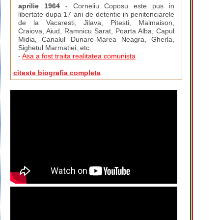
aprilie 1964
- Corneliu Coposu este pus in
libertate dupa 17 ani de detentie in penitenciarele
de la Vacaresti, Jilava, Pitesti, Malmaison,
Craiova, Aiud, Ramnicu Sarat, Poarta Alba, Capul
Midia, Canalul Dunare-Marea Neagra, Gherla,
Sighetul Marmatiei, etc.
-
Asa a fost traita realitatea comunista
citeste biografia completa