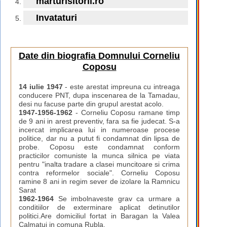
marturisitorii.ro
Invataturi
Date din biografia Domnului Corneliu
Coposu
14 iulie 1947
- este arestat impreuna cu intreaga
conducere PNT, dupa inscenarea de la Tamadau,
desi nu facuse parte din grupul arestat acolo.
1947-1956-1962
- Corneliu Coposu ramane timp
de 9 ani in arest preventiv, fara sa fie judecat. S-a
incercat implicarea lui in numeroase procese
politice, dar nu a putut fi condamnat din lipsa de
probe. Coposu este condamnat conform
practicilor comuniste la munca silnica pe viata
pentru "inalta tradare a clasei muncitoare si crima
contra reformelor sociale". Corneliu Coposu
ramine 8 ani in regim sever de izolare la Ramnicu
Sarat
1962-1964
Se imbolnaveste grav ca urmare a
conditiilor de exterminare aplicat detinutilor
politici.Are domiciliul fortat in Baragan la Valea
Calmatui in comuna Rubla.