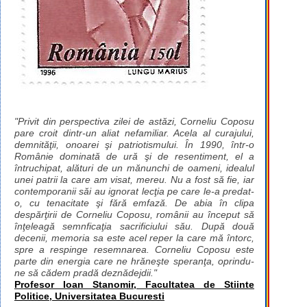
"Privit din perspectiva zilei de astăzi, Corneliu Coposu
pare croit dintr-un aliat nefamiliar. Acela al curajului,
demnităţii, onoarei şi patriotismului. În 1990, într-o
Românie dominată de ură şi de resentiment, el a
întruchipat, alături de un mănunchi de oameni, idealul
unei patrii la care am visat, mereu. Nu a fost să fie, iar
contemporanii săi au ignorat lecţia pe care le-a predat-
o, cu tenacitate şi fără emfază. De abia în clipa
despărţirii de Corneliu Coposu, românii au început să
înţeleagă semnficaţia sacrificiului său. După două
decenii, memoria sa este acel reper la care mă întorc,
spre a respinge resemnarea. Corneliu Coposu este
parte din energia care ne hrăneşte speranţa, oprindu-
ne să cădem pradă deznădejdii."
Profesor Ioan Stanomir, Facultatea de Stiinte
Politice, Universitatea Bucuresti