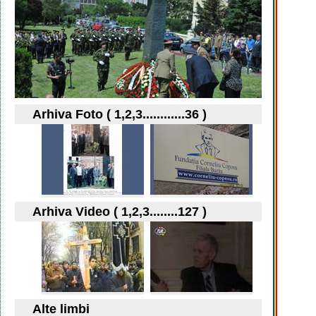
Arhiva Foto ( 1,2,3............36 )
Arhiva Video ( 1,2,3........127 )
Alte limbi