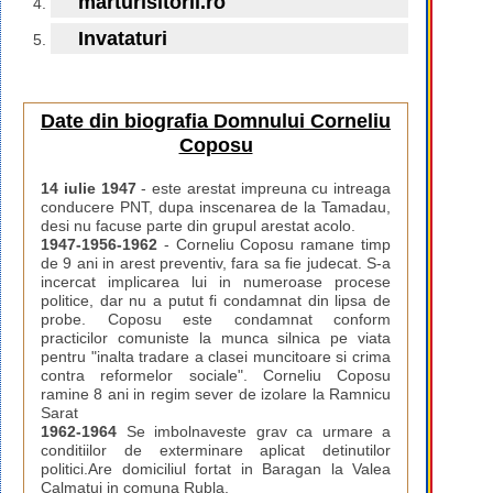
marturisitorii.ro
Invataturi
Date din biografia Domnului Corneliu
Coposu
14 iulie 1947
- este arestat impreuna cu intreaga
conducere PNT, dupa inscenarea de la Tamadau,
desi nu facuse parte din grupul arestat acolo.
1947-1956-1962
- Corneliu Coposu ramane timp
de 9 ani in arest preventiv, fara sa fie judecat. S-a
incercat implicarea lui in numeroase procese
politice, dar nu a putut fi condamnat din lipsa de
probe. Coposu este condamnat conform
practicilor comuniste la munca silnica pe viata
pentru "inalta tradare a clasei muncitoare si crima
contra reformelor sociale". Corneliu Coposu
ramine 8 ani in regim sever de izolare la Ramnicu
Sarat
1962-1964
Se imbolnaveste grav ca urmare a
conditiilor de exterminare aplicat detinutilor
politici.Are domiciliul fortat in Baragan la Valea
Calmatui in comuna Rubla.