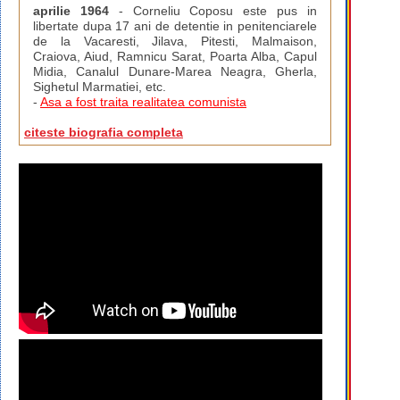
aprilie 1964
- Corneliu Coposu este pus in
libertate dupa 17 ani de detentie in penitenciarele
de la Vacaresti, Jilava, Pitesti, Malmaison,
Craiova, Aiud, Ramnicu Sarat, Poarta Alba, Capul
Midia, Canalul Dunare-Marea Neagra, Gherla,
Sighetul Marmatiei, etc.
-
Asa a fost traita realitatea comunista
citeste biografia completa