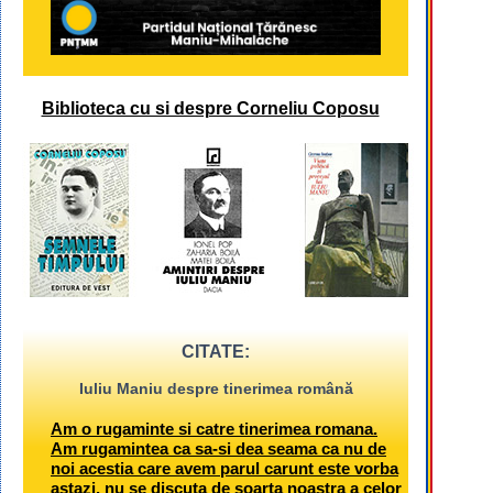
Biblioteca cu si despre Corneliu Coposu
CITATE:
Iuliu Maniu despre tinerimea română
Am o rugaminte si catre tinerimea romana.
Am rugamintea ca sa-si dea seama ca nu de
noi acestia care avem parul carunt este vorba
astazi, nu se discuta de soarta noastra a celor