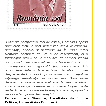
"Privit din perspectiva zilei de astăzi, Corneliu Coposu
pare croit dintr-un aliat nefamiliar. Acela al curajului,
demnităţii, onoarei şi patriotismului. În 1990, într-o
Românie dominată de ură şi de resentiment, el a
întruchipat, alături de un mănunchi de oameni, idealul
unei patrii la care am visat, mereu. Nu a fost să fie, iar
contemporanii săi au ignorat lecţia pe care le-a predat-
o, cu tenacitate şi fără emfază. De abia în clipa
despărţirii de Corneliu Coposu, românii au început să
înţeleagă semnficaţia sacrificiului său. După două
decenii, memoria sa este acel reper la care mă întorc,
spre a respinge resemnarea. Corneliu Coposu este
parte din energia care ne hrăneşte speranţa, oprindu-
ne să cădem pradă deznădejdii."
Profesor Ioan Stanomir, Facultatea de Stiinte
Politice, Universitatea Bucuresti