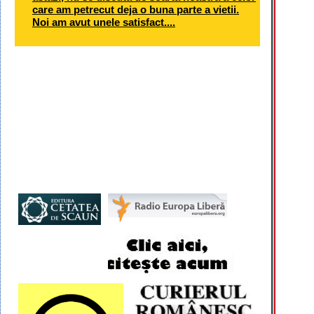
care am petrecut deja o buna parte a vietii.
Noi am avut unele satisfact....