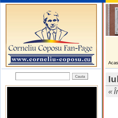
Aca
Iu
Î