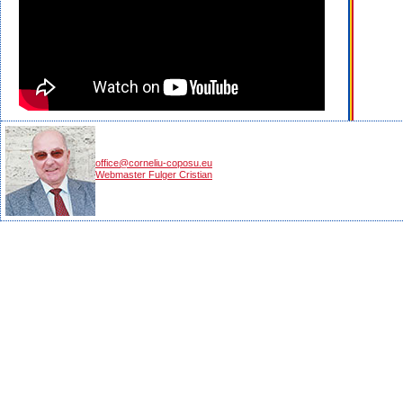
office@corneliu-coposu.eu
Webmaster Fulger Cristian