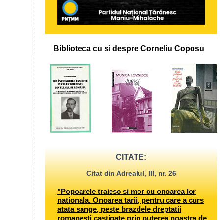
Biblioteca cu si despre Corneliu Coposu
CITATE:
Citat din Adrealul, III, nr. 26
"Popoarele traiesc si mor cu onoarea lor
nationala. Onoarea tarii, pentru care a curs
atata sange, peste brazdele dreptatii
romanesti castigate prin puterea noastra de