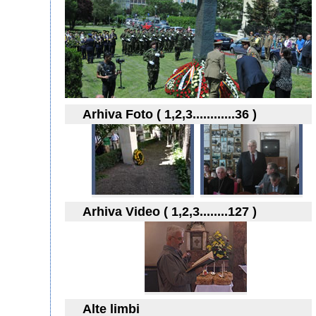
Arhiva Foto ( 1,2,3............36 )
Arhiva Video ( 1,2,3........127 )
Alte limbi