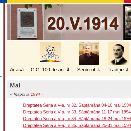
Acasă
C.C. 100 de ani
Seniorul
Tradiție
Mai
Înapoi la
1994
Dreptatea Seria a V-a, nr 32, Săptămâna 04-10 mai 199
Dreptatea Seria a V-a, nr 33, Săptămâna 11-17 mai 1994
Dreptatea Seria a V-a, nr 34, Săptămâna 18-24 mai 199
Dreptatea Seria a V-a, nr 35, Săptămâna 25-31 mai 199