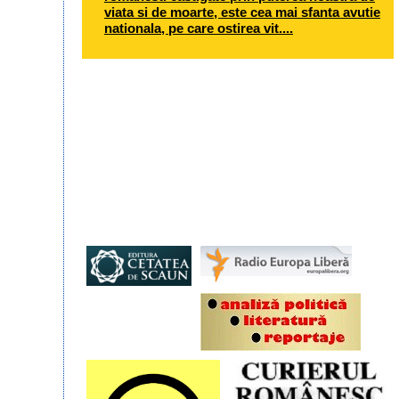
viata si de moarte, este cea mai sfanta avutie
nationala, pe care ostirea vit....