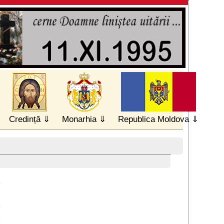
Credință
Monarhia
Republica Moldova
4
4
4