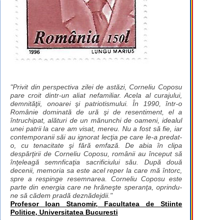
"Privit din perspectiva zilei de astăzi, Corneliu Coposu
pare croit dintr-un aliat nefamiliar. Acela al curajului,
demnităţii, onoarei şi patriotismului. În 1990, într-o
Românie dominată de ură şi de resentiment, el a
întruchipat, alături de un mănunchi de oameni, idealul
unei patrii la care am visat, mereu. Nu a fost să fie, iar
contemporanii săi au ignorat lecţia pe care le-a predat-
o, cu tenacitate şi fără emfază. De abia în clipa
despărţirii de Corneliu Coposu, românii au început să
înţeleagă semnficaţia sacrificiului său. După două
decenii, memoria sa este acel reper la care mă întorc,
spre a respinge resemnarea. Corneliu Coposu este
parte din energia care ne hrăneşte speranţa, oprindu-
ne să cădem pradă deznădejdii."
Profesor Ioan Stanomir, Facultatea de Stiinte
Politice, Universitatea Bucuresti