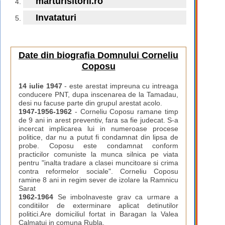
marturisitorii.ro
Invataturi
Date din biografia Domnului Corneliu
Coposu
14 iulie 1947
- este arestat impreuna cu intreaga
conducere PNT, dupa inscenarea de la Tamadau,
desi nu facuse parte din grupul arestat acolo.
1947-1956-1962
- Corneliu Coposu ramane timp
de 9 ani in arest preventiv, fara sa fie judecat. S-a
incercat implicarea lui in numeroase procese
politice, dar nu a putut fi condamnat din lipsa de
probe. Coposu este condamnat conform
practicilor comuniste la munca silnica pe viata
pentru "inalta tradare a clasei muncitoare si crima
contra reformelor sociale". Corneliu Coposu
ramine 8 ani in regim sever de izolare la Ramnicu
Sarat
1962-1964
Se imbolnaveste grav ca urmare a
conditiilor de exterminare aplicat detinutilor
politici.Are domiciliul fortat in Baragan la Valea
Calmatui in comuna Rubla.