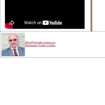
office@corneliu-coposu.eu
Webmaster Fulger Cristian