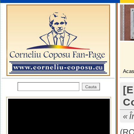
Aca
[E
Co
Î
(R