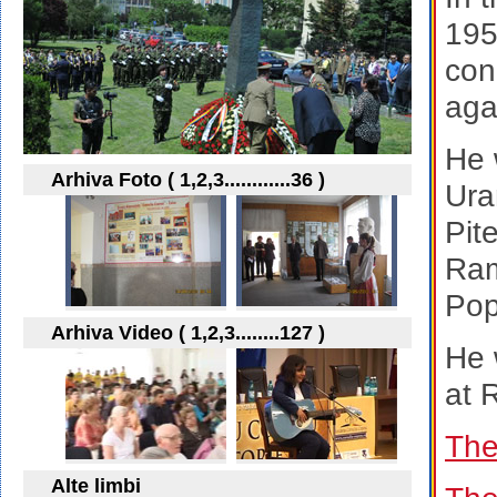
195
con
aga
He 
Arhiva Foto ( 1,2,3............36 )
Ura
Pit
Ram
Pop
Arhiva Video ( 1,2,3........127 )
He 
at 
The
Alte limbi