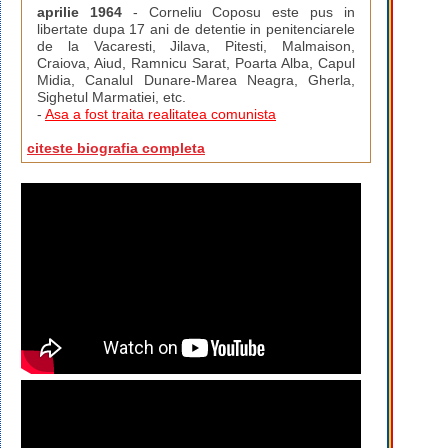
aprilie 1964
- Corneliu Coposu este pus in
libertate dupa 17 ani de detentie in penitenciarele
de la Vacaresti, Jilava, Pitesti, Malmaison,
Craiova, Aiud, Ramnicu Sarat, Poarta Alba, Capul
Midia, Canalul Dunare-Marea Neagra, Gherla,
Sighetul Marmatiei, etc.
-
Asa a fost traita realitatea comunista
citeste biografia completa