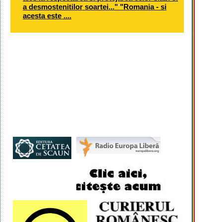
a desmostenitilor soartei..." "Romania - si
acesta este ....