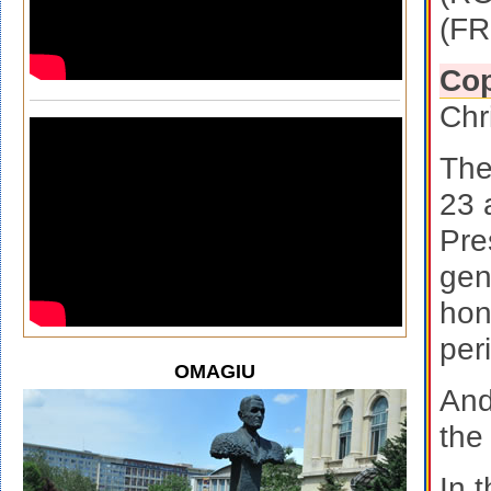
(FR
Co
Chr
The
23 
Pre
gen
hon
per
OMAGIU
And
the
In 