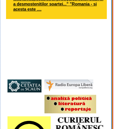
a desmostenitilor soartei..." "Romania - si
acesta este ....