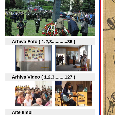
Arhiva Foto ( 1,2,3............36 )
Arhiva Video ( 1,2,3........127 )
Alte limbi