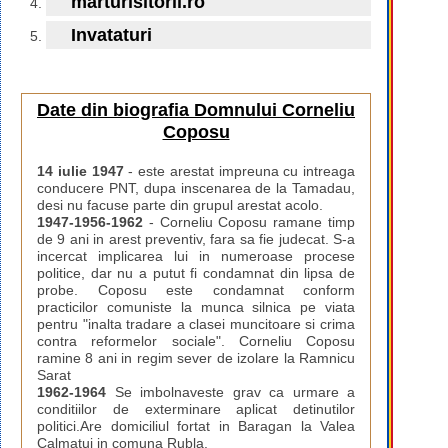
marturisitorii.ro
Invataturi
Date din biografia Domnului Corneliu
Coposu
14 iulie 1947
- este arestat impreuna cu intreaga
conducere PNT, dupa inscenarea de la Tamadau,
desi nu facuse parte din grupul arestat acolo.
1947-1956-1962
- Corneliu Coposu ramane timp
de 9 ani in arest preventiv, fara sa fie judecat. S-a
incercat implicarea lui in numeroase procese
politice, dar nu a putut fi condamnat din lipsa de
probe. Coposu este condamnat conform
practicilor comuniste la munca silnica pe viata
pentru "inalta tradare a clasei muncitoare si crima
contra reformelor sociale". Corneliu Coposu
ramine 8 ani in regim sever de izolare la Ramnicu
Sarat
1962-1964
Se imbolnaveste grav ca urmare a
conditiilor de exterminare aplicat detinutilor
politici.Are domiciliul fortat in Baragan la Valea
Calmatui in comuna Rubla.