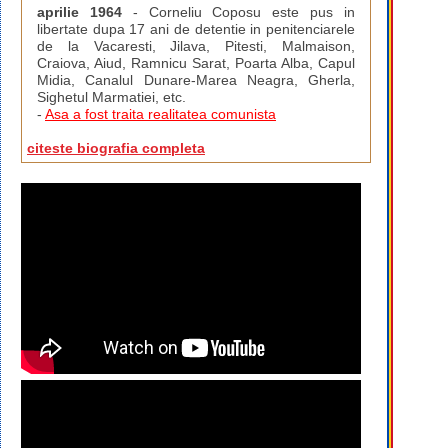
aprilie 1964
- Corneliu Coposu este pus in
libertate dupa 17 ani de detentie in penitenciarele
de la Vacaresti, Jilava, Pitesti, Malmaison,
Craiova, Aiud, Ramnicu Sarat, Poarta Alba, Capul
Midia, Canalul Dunare-Marea Neagra, Gherla,
Sighetul Marmatiei, etc.
-
Asa a fost traita realitatea comunista
citeste biografia completa