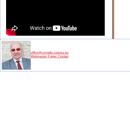
office@corneliu-coposu.eu
Webmaster Fulger Cristian