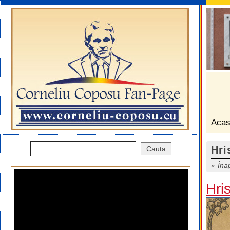
Aca
Hri
Îna
Hri