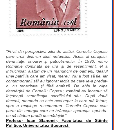
"Privit din perspectiva zilei de astăzi, Corneliu Coposu
pare croit dintr-un aliat nefamiliar. Acela al curajului,
demnităţii, onoarei şi patriotismului. În 1990, într-o
Românie dominată de ură şi de resentiment, el a
întruchipat, alături de un mănunchi de oameni, idealul
unei patrii la care am visat, mereu. Nu a fost să fie, iar
contemporanii săi au ignorat lecţia pe care le-a predat-
o, cu tenacitate şi fără emfază. De abia în clipa
despărţirii de Corneliu Coposu, românii au început să
înţeleagă semnficaţia sacrificiului său. După două
decenii, memoria sa este acel reper la care mă întorc,
spre a respinge resemnarea. Corneliu Coposu este
parte din energia care ne hrăneşte speranţa, oprindu-
ne să cădem pradă deznădejdii."
Profesor Ioan Stanomir, Facultatea de Stiinte
Politice, Universitatea Bucuresti