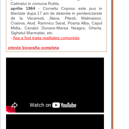
Calmatui in comuna Rubla.
aprilie 1964
- Corneliu Coposu este pus in
libertate dupa 17 ani de detentie in penitenciarele
de la Vacaresti, Jilava, Pitesti, Malmaison,
Craiova, Aiud, Ramnicu Sarat, Poarta Alba, Capul
Midia, Canalul Dunare-Marea Neagra, Gherla,
Sighetul Marmatiei, etc.
-
Asa a fost traita realitatea comunista
citeste biografia completa