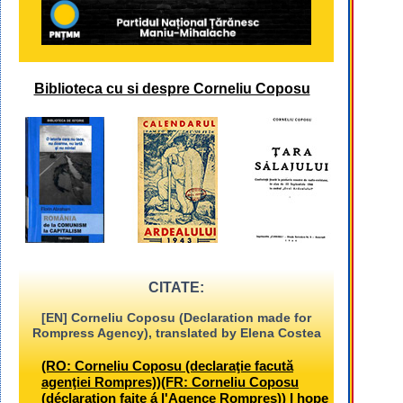
Biblioteca cu si despre Corneliu Coposu
CITATE:
[EN] Corneliu Coposu (Declaration made for
Rompress Agency), translated by Elena Costea
(RO: Corneliu Coposu (declaraţie facută
agenţiei Rompres))(FR: Corneliu Coposu
(déclaration faite á l'Agence Rompres)) I hope