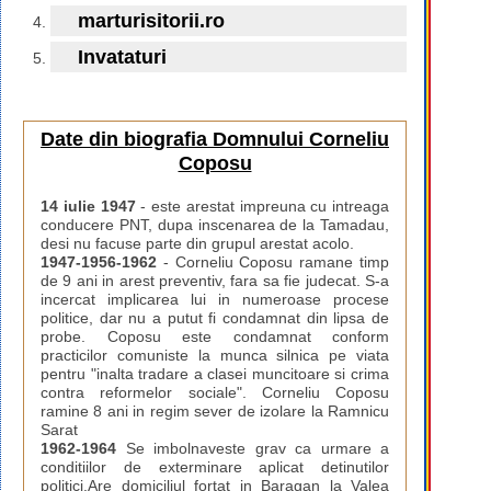
marturisitorii.ro
Invataturi
Date din biografia Domnului Corneliu
Coposu
14 iulie 1947
- este arestat impreuna cu intreaga
conducere PNT, dupa inscenarea de la Tamadau,
desi nu facuse parte din grupul arestat acolo.
1947-1956-1962
- Corneliu Coposu ramane timp
de 9 ani in arest preventiv, fara sa fie judecat. S-a
incercat implicarea lui in numeroase procese
politice, dar nu a putut fi condamnat din lipsa de
probe. Coposu este condamnat conform
practicilor comuniste la munca silnica pe viata
pentru "inalta tradare a clasei muncitoare si crima
contra reformelor sociale". Corneliu Coposu
ramine 8 ani in regim sever de izolare la Ramnicu
Sarat
1962-1964
Se imbolnaveste grav ca urmare a
conditiilor de exterminare aplicat detinutilor
politici.Are domiciliul fortat in Baragan la Valea