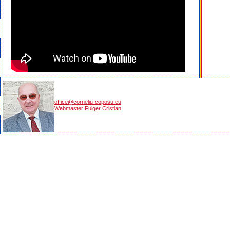
office@corneliu-coposu.eu
Webmaster Fulger Cristian