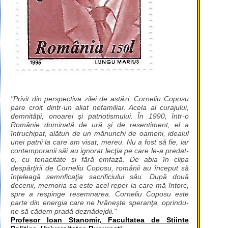
"Privit din perspectiva zilei de astăzi, Corneliu Coposu
pare croit dintr-un aliat nefamiliar. Acela al curajului,
demnităţii, onoarei şi patriotismului. În 1990, într-o
Românie dominată de ură şi de resentiment, el a
întruchipat, alături de un mănunchi de oameni, idealul
unei patrii la care am visat, mereu. Nu a fost să fie, iar
contemporanii săi au ignorat lecţia pe care le-a predat-
o, cu tenacitate şi fără emfază. De abia în clipa
despărţirii de Corneliu Coposu, românii au început să
înţeleagă semnficaţia sacrificiului său. După două
decenii, memoria sa este acel reper la care mă întorc,
spre a respinge resemnarea. Corneliu Coposu este
parte din energia care ne hrăneşte speranţa, oprindu-
ne să cădem pradă deznădejdii."
Profesor Ioan Stanomir, Facultatea de Stiinte