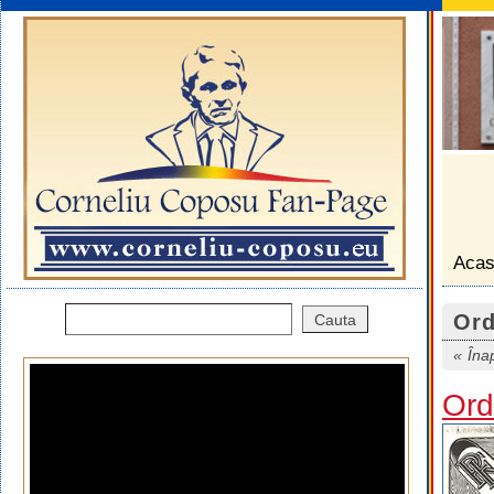
Aca
Ord
Îna
Ord