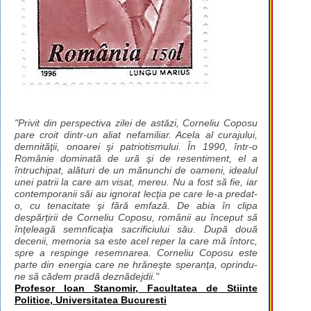
"Privit din perspectiva zilei de astăzi, Corneliu Coposu
pare croit dintr-un aliat nefamiliar. Acela al curajului,
demnităţii, onoarei şi patriotismului. În 1990, într-o
Românie dominată de ură şi de resentiment, el a
întruchipat, alături de un mănunchi de oameni, idealul
unei patrii la care am visat, mereu. Nu a fost să fie, iar
contemporanii săi au ignorat lecţia pe care le-a predat-
o, cu tenacitate şi fără emfază. De abia în clipa
despărţirii de Corneliu Coposu, românii au început să
înţeleagă semnficaţia sacrificiului său. După două
decenii, memoria sa este acel reper la care mă întorc,
spre a respinge resemnarea. Corneliu Coposu este
parte din energia care ne hrăneşte speranţa, oprindu-
ne să cădem pradă deznădejdii."
Profesor Ioan Stanomir, Facultatea de Stiinte
Politice, Universitatea Bucuresti