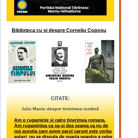
Biblioteca cu si despre Corneliu Coposu
CITATE:
Iuliu Maniu despre tinerimea română
Am o rugaminte si catre tinerimea romana.
Am rugamintea ca sa-si dea seama ca nu de
noi acestia care avem parul carunt este vorba
astazi, nu se discuta de soarta noastra a celor