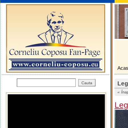
Aca
Leg
Îna
Leg