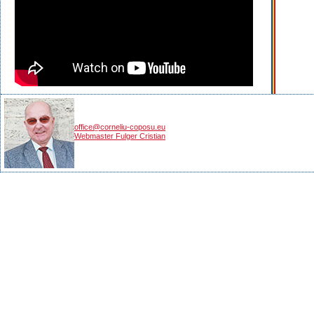
office@corneliu-coposu.eu
Webmaster Fulger Cristian