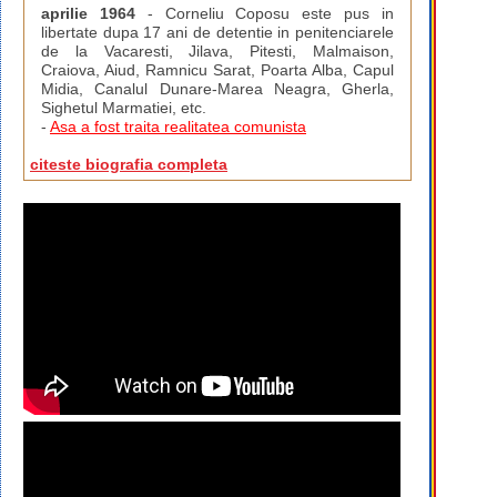
aprilie 1964
- Corneliu Coposu este pus in
libertate dupa 17 ani de detentie in penitenciarele
de la Vacaresti, Jilava, Pitesti, Malmaison,
Craiova, Aiud, Ramnicu Sarat, Poarta Alba, Capul
Midia, Canalul Dunare-Marea Neagra, Gherla,
Sighetul Marmatiei, etc.
-
Asa a fost traita realitatea comunista
citeste biografia completa