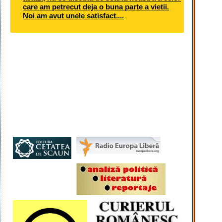
care am petrecut deja o buna parte a vietii.
Noi am avut unele satisfact....