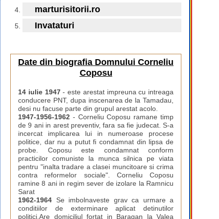
marturisitorii.ro
Invataturi
Date din biografia Domnului Corneliu
Coposu
14 iulie 1947
- este arestat impreuna cu intreaga
conducere PNT, dupa inscenarea de la Tamadau,
desi nu facuse parte din grupul arestat acolo.
1947-1956-1962
- Corneliu Coposu ramane timp
de 9 ani in arest preventiv, fara sa fie judecat. S-a
incercat implicarea lui in numeroase procese
politice, dar nu a putut fi condamnat din lipsa de
probe. Coposu este condamnat conform
practicilor comuniste la munca silnica pe viata
pentru "inalta tradare a clasei muncitoare si crima
contra reformelor sociale". Corneliu Coposu
ramine 8 ani in regim sever de izolare la Ramnicu
Sarat
1962-1964
Se imbolnaveste grav ca urmare a
conditiilor de exterminare aplicat detinutilor
politici.Are domiciliul fortat in Baragan la Valea