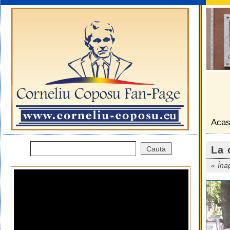
Aca
La 
Îna