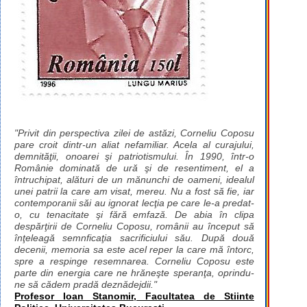
"Privit din perspectiva zilei de astăzi, Corneliu Coposu
pare croit dintr-un aliat nefamiliar. Acela al curajului,
demnităţii, onoarei şi patriotismului. În 1990, într-o
Românie dominată de ură şi de resentiment, el a
întruchipat, alături de un mănunchi de oameni, idealul
unei patrii la care am visat, mereu. Nu a fost să fie, iar
contemporanii săi au ignorat lecţia pe care le-a predat-
o, cu tenacitate şi fără emfază. De abia în clipa
despărţirii de Corneliu Coposu, românii au început să
înţeleagă semnficaţia sacrificiului său. După două
decenii, memoria sa este acel reper la care mă întorc,
spre a respinge resemnarea. Corneliu Coposu este
parte din energia care ne hrăneşte speranţa, oprindu-
ne să cădem pradă deznădejdii."
Profesor Ioan Stanomir, Facultatea de Stiinte