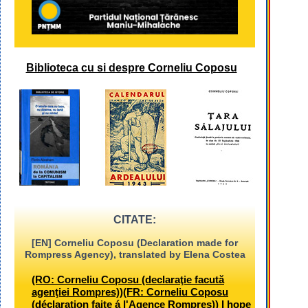
Biblioteca cu si despre Corneliu Coposu
CITATE:
[EN] Corneliu Coposu (Declaration made for
Rompress Agency), translated by Elena Costea
(RO: Corneliu Coposu (declaraţie facută
agenţiei Rompres))(FR: Corneliu Coposu
(déclaration faite á l'Agence Rompres)) I hope