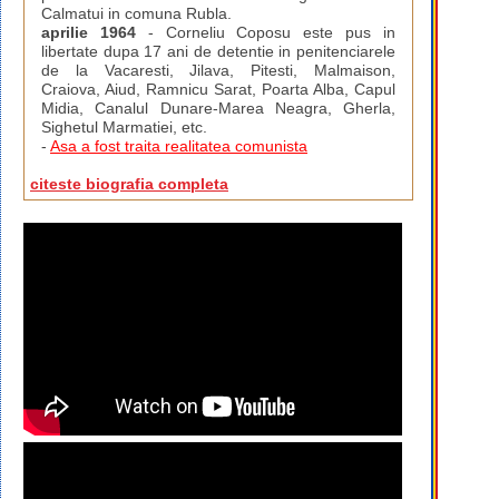
Calmatui in comuna Rubla.
aprilie 1964
- Corneliu Coposu este pus in
libertate dupa 17 ani de detentie in penitenciarele
de la Vacaresti, Jilava, Pitesti, Malmaison,
Craiova, Aiud, Ramnicu Sarat, Poarta Alba, Capul
Midia, Canalul Dunare-Marea Neagra, Gherla,
Sighetul Marmatiei, etc.
-
Asa a fost traita realitatea comunista
citeste biografia completa