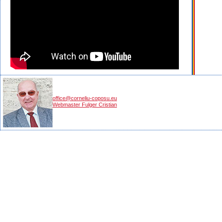
office@corneliu-coposu.eu
Webmaster Fulger Cristian