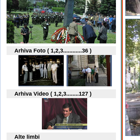
Arhiva Foto ( 1,2,3............36 )
Arhiva Video ( 1,2,3........127 )
Alte limbi