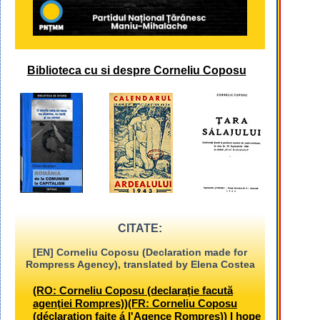
Biblioteca cu si despre Corneliu Coposu
CITATE:
[EN] Corneliu Coposu (Declaration made for
Rompress Agency), translated by Elena Costea
(RO: Corneliu Coposu (declaraţie facută
agenţiei Rompres))(FR: Corneliu Coposu
(déclaration faite á l'Agence Rompres)) I hope