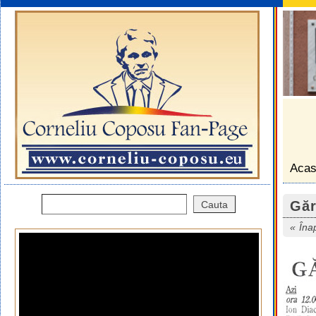
Aca
Găr
Îna