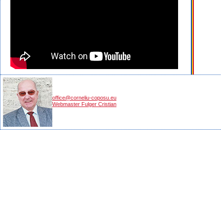
office@corneliu-coposu.eu
Webmaster Fulger Cristian