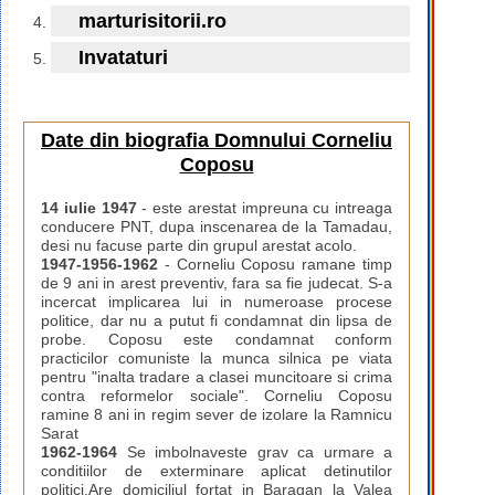
marturisitorii.ro
Invataturi
Date din biografia Domnului Corneliu
Coposu
14 iulie 1947
- este arestat impreuna cu intreaga
conducere PNT, dupa inscenarea de la Tamadau,
desi nu facuse parte din grupul arestat acolo.
1947-1956-1962
- Corneliu Coposu ramane timp
de 9 ani in arest preventiv, fara sa fie judecat. S-a
incercat implicarea lui in numeroase procese
politice, dar nu a putut fi condamnat din lipsa de
probe. Coposu este condamnat conform
practicilor comuniste la munca silnica pe viata
pentru "inalta tradare a clasei muncitoare si crima
contra reformelor sociale". Corneliu Coposu
ramine 8 ani in regim sever de izolare la Ramnicu
Sarat
1962-1964
Se imbolnaveste grav ca urmare a
conditiilor de exterminare aplicat detinutilor
politici.Are domiciliul fortat in Baragan la Valea