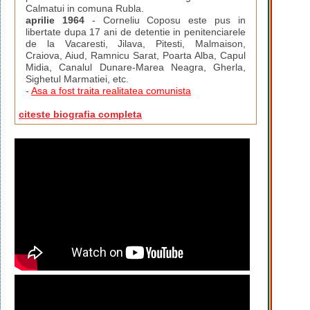
Calmatui in comuna Rubla.
aprilie 1964
- Corneliu Coposu este pus in
libertate dupa 17 ani de detentie in penitenciarele
de la Vacaresti, Jilava, Pitesti, Malmaison,
Craiova, Aiud, Ramnicu Sarat, Poarta Alba, Capul
Midia, Canalul Dunare-Marea Neagra, Gherla,
Sighetul Marmatiei, etc.
-
Asa a fost traita realitatea comunista
citeste biografia completa