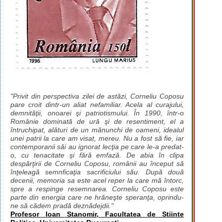
"Privit din perspectiva zilei de astăzi, Corneliu Coposu
pare croit dintr-un aliat nefamiliar. Acela al curajului,
demnităţii, onoarei şi patriotismului. În 1990, într-o
Românie dominată de ură şi de resentiment, el a
întruchipat, alături de un mănunchi de oameni, idealul
unei patrii la care am visat, mereu. Nu a fost să fie, iar
contemporanii săi au ignorat lecţia pe care le-a predat-
o, cu tenacitate şi fără emfază. De abia în clipa
despărţirii de Corneliu Coposu, românii au început să
înţeleagă semnficaţia sacrificiului său. După două
decenii, memoria sa este acel reper la care mă întorc,
spre a respinge resemnarea. Corneliu Coposu este
parte din energia care ne hrăneşte speranţa, oprindu-
ne să cădem pradă deznădejdii."
Profesor Ioan Stanomir, Facultatea de Stiinte