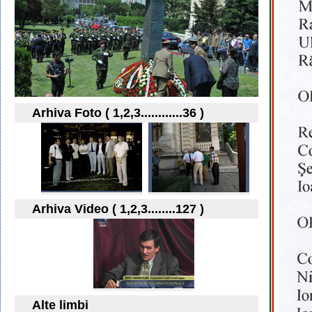
Arhiva Foto ( 1,2,3............36 )
Arhiva Video ( 1,2,3........127 )
Alte limbi