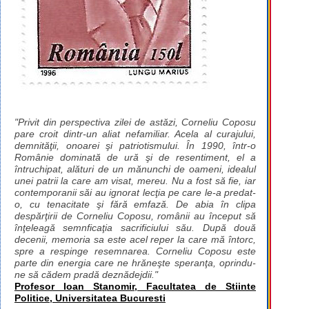
"Privit din perspectiva zilei de astăzi, Corneliu Coposu
pare croit dintr-un aliat nefamiliar. Acela al curajului,
demnităţii, onoarei şi patriotismului. În 1990, într-o
Românie dominată de ură şi de resentiment, el a
întruchipat, alături de un mănunchi de oameni, idealul
unei patrii la care am visat, mereu. Nu a fost să fie, iar
contemporanii săi au ignorat lecţia pe care le-a predat-
o, cu tenacitate şi fără emfază. De abia în clipa
despărţirii de Corneliu Coposu, românii au început să
înţeleagă semnficaţia sacrificiului său. După două
decenii, memoria sa este acel reper la care mă întorc,
spre a respinge resemnarea. Corneliu Coposu este
parte din energia care ne hrăneşte speranţa, oprindu-
ne să cădem pradă deznădejdii."
Profesor Ioan Stanomir, Facultatea de Stiinte
Politice, Universitatea Bucuresti