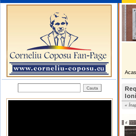
Aca
Req
Ion
Îna