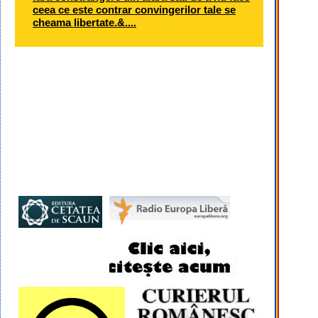
ceea ce este contrar convingerilor tale se
cheama libertate.&....