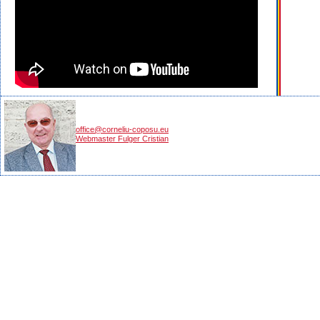
office@corneliu-coposu.eu
Webmaster Fulger Cristian