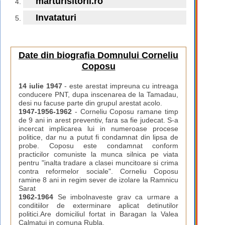
marturisitorii.ro
Invataturi
Date din biografia Domnului Corneliu
Coposu
14 iulie 1947
- este arestat impreuna cu intreaga
conducere PNT, dupa inscenarea de la Tamadau,
desi nu facuse parte din grupul arestat acolo.
1947-1956-1962
- Corneliu Coposu ramane timp
de 9 ani in arest preventiv, fara sa fie judecat. S-a
incercat implicarea lui in numeroase procese
politice, dar nu a putut fi condamnat din lipsa de
probe. Coposu este condamnat conform
practicilor comuniste la munca silnica pe viata
pentru "inalta tradare a clasei muncitoare si crima
contra reformelor sociale". Corneliu Coposu
ramine 8 ani in regim sever de izolare la Ramnicu
Sarat
1962-1964
Se imbolnaveste grav ca urmare a
conditiilor de exterminare aplicat detinutilor
politici.Are domiciliul fortat in Baragan la Valea
Calmatui in comuna Rubla.