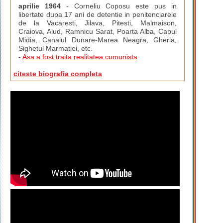
aprilie 1964
- Corneliu Coposu este pus in
libertate dupa 17 ani de detentie in penitenciarele
de la Vacaresti, Jilava, Pitesti, Malmaison,
Craiova, Aiud, Ramnicu Sarat, Poarta Alba, Capul
Midia, Canalul Dunare-Marea Neagra, Gherla,
Sighetul Marmatiei, etc.
-
Asa a fost traita realitatea comunista
citeste biografia completa