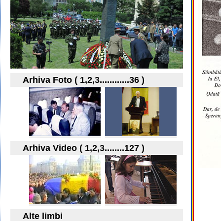
Arhiva Foto ( 1,2,3............36 )
Arhiva Video ( 1,2,3........127 )
Alte limbi