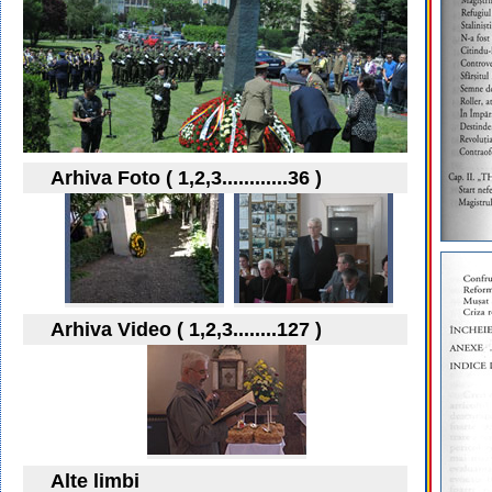
Arhiva Foto ( 1,2,3............36 )
Arhiva Video ( 1,2,3........127 )
Alte limbi