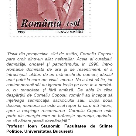
"Privit din perspectiva zilei de astăzi, Corneliu Coposu
pare croit dintr-un aliat nefamiliar. Acela al curajului,
demnităţii, onoarei şi patriotismului. În 1990, într-o
Românie dominată de ură şi de resentiment, el a
întruchipat, alături de un mănunchi de oameni, idealul
unei patrii la care am visat, mereu. Nu a fost să fie, iar
contemporanii săi au ignorat lecţia pe care le-a predat-
o, cu tenacitate şi fără emfază. De abia în clipa
despărţirii de Corneliu Coposu, românii au început să
înţeleagă semnficaţia sacrificiului său. După două
decenii, memoria sa este acel reper la care mă întorc,
spre a respinge resemnarea. Corneliu Coposu este
parte din energia care ne hrăneşte speranţa, oprindu-
ne să cădem pradă deznădejdii."
Profesor Ioan Stanomir, Facultatea de Stiinte
Politice, Universitatea Bucuresti