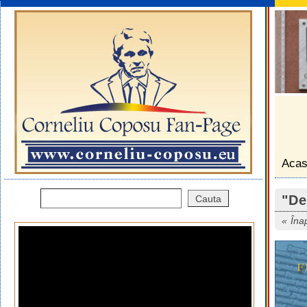
Aca
"De
Îna