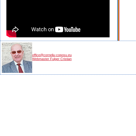
office@corneliu-coposu.eu
Webmaster Fulger Cristian