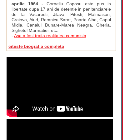
aprilie 1964
- Corneliu Coposu este pus in
libertate dupa 17 ani de detentie in penitenciarele
de la Vacaresti, Jilava, Pitesti, Malmaison,
Craiova, Aiud, Ramnicu Sarat, Poarta Alba, Capul
Midia, Canalul Dunare-Marea Neagra, Gherla,
Sighetul Marmatiei, etc.
-
Asa a fost traita realitatea comunista
citeste biografia completa