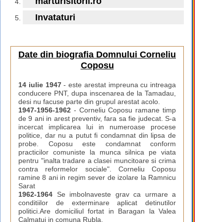
marturisitorii.ro
Invataturi
Date din biografia Domnului Corneliu
Coposu
14 iulie 1947
- este arestat impreuna cu intreaga
conducere PNT, dupa inscenarea de la Tamadau,
desi nu facuse parte din grupul arestat acolo.
1947-1956-1962
- Corneliu Coposu ramane timp
de 9 ani in arest preventiv, fara sa fie judecat. S-a
incercat implicarea lui in numeroase procese
politice, dar nu a putut fi condamnat din lipsa de
probe. Coposu este condamnat conform
practicilor comuniste la munca silnica pe viata
pentru "inalta tradare a clasei muncitoare si crima
contra reformelor sociale". Corneliu Coposu
ramine 8 ani in regim sever de izolare la Ramnicu
Sarat
1962-1964
Se imbolnaveste grav ca urmare a
conditiilor de exterminare aplicat detinutilor
politici.Are domiciliul fortat in Baragan la Valea
Calmatui in comuna Rubla.