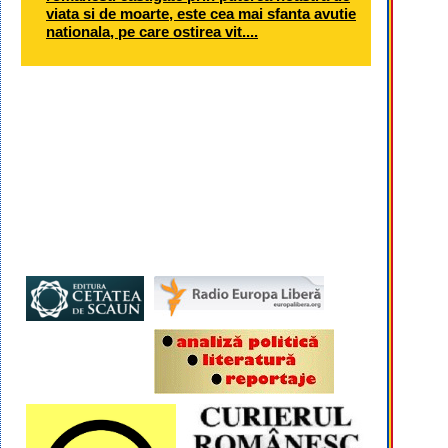
viata si de moarte, este cea mai sfanta avutie
nationala, pe care ostirea vit....