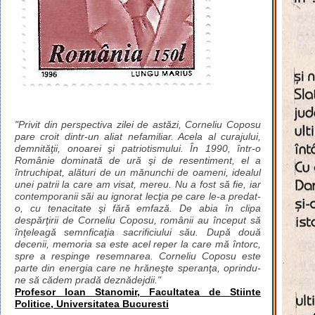
"Privit din perspectiva zilei de astăzi, Corneliu Coposu
pare croit dintr-un aliat nefamiliar. Acela al curajului,
demnităţii, onoarei şi patriotismului. În 1990, într-o
Românie dominată de ură şi de resentiment, el a
întruchipat, alături de un mănunchi de oameni, idealul
unei patrii la care am visat, mereu. Nu a fost să fie, iar
contemporanii săi au ignorat lecţia pe care le-a predat-
o, cu tenacitate şi fără emfază. De abia în clipa
despărţirii de Corneliu Coposu, românii au început să
înţeleagă semnficaţia sacrificiului său. După două
decenii, memoria sa este acel reper la care mă întorc,
spre a respinge resemnarea. Corneliu Coposu este
parte din energia care ne hrăneşte speranţa, oprindu-
ne să cădem pradă deznădejdii."
Profesor Ioan Stanomir, Facultatea de Stiinte
Politice, Universitatea Bucuresti