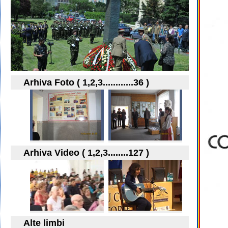
Arhiva Foto ( 1,2,3............36 )
Arhiva Video ( 1,2,3........127 )
Alte limbi