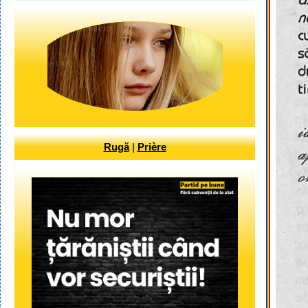
Rugă
|
Prière