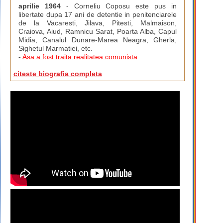
aprilie 1964
- Corneliu Coposu este pus in
libertate dupa 17 ani de detentie in penitenciarele
de la Vacaresti, Jilava, Pitesti, Malmaison,
Craiova, Aiud, Ramnicu Sarat, Poarta Alba, Capul
Midia, Canalul Dunare-Marea Neagra, Gherla,
Sighetul Marmatiei, etc.
-
Asa a fost traita realitatea comunista
citeste biografia completa