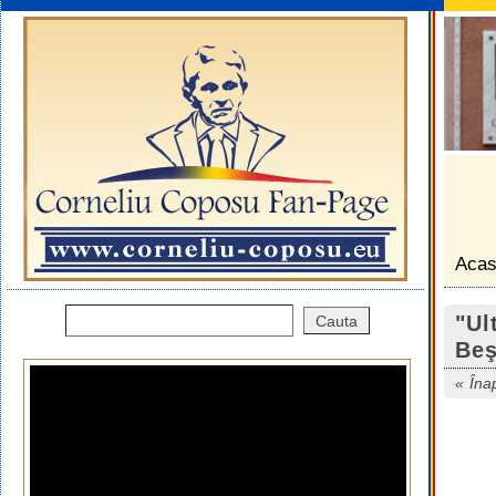
Aca
"Ul
Be
Îna