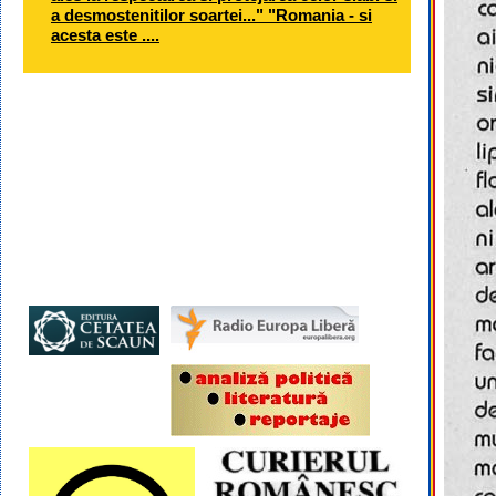
a desmostenitilor soartei..." "Romania - si
acesta este ....