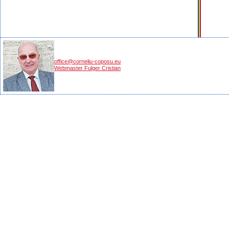
office@corneliu-coposu.eu
Webmaster Fulger Cristian