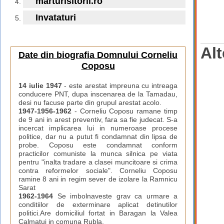
marturisitorii.ro
Invataturi
Alt
Date din biografia Domnului Corneliu
Coposu
14 iulie 1947
- este arestat impreuna cu intreaga
conducere PNT, dupa inscenarea de la Tamadau,
desi nu facuse parte din grupul arestat acolo.
1947-1956-1962
- Corneliu Coposu ramane timp
de 9 ani in arest preventiv, fara sa fie judecat. S-a
incercat implicarea lui in numeroase procese
politice, dar nu a putut fi condamnat din lipsa de
probe. Coposu este condamnat conform
practicilor comuniste la munca silnica pe viata
pentru "inalta tradare a clasei muncitoare si crima
contra reformelor sociale". Corneliu Coposu
ramine 8 ani in regim sever de izolare la Ramnicu
Sarat
1962-1964
Se imbolnaveste grav ca urmare a
conditiilor de exterminare aplicat detinutilor
politici.Are domiciliul fortat in Baragan la Valea
Calmatui in comuna Rubla.