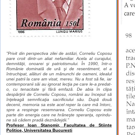
"Privit din perspectiva zilei de astăzi, Corneliu Coposu
pare croit dintr-un aliat nefamiliar. Acela al curajului,
demnităţii, onoarei şi patriotismului. În 1990, într-o
Românie dominată de ură şi de resentiment, el a
întruchipat, alături de un mănunchi de oameni, idealul
unei patrii la care am visat, mereu. Nu a fost să fie, iar
contemporanii săi au ignorat lecţia pe care le-a predat-
o, cu tenacitate şi fără emfază. De abia în clipa
despărţirii de Corneliu Coposu, românii au început să
înţeleagă semnficaţia sacrificiului său. După două
decenii, memoria sa este acel reper la care mă întorc,
spre a respinge resemnarea. Corneliu Coposu este
parte din energia care ne hrăneşte speranţa, oprindu-
ne să cădem pradă deznădejdii."
Profesor Ioan Stanomir, Facultatea de Stiinte
Politice, Universitatea Bucuresti