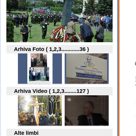
Arhiva Foto ( 1,2,3............36 )
Arhiva Video ( 1,2,3........127 )
Alte limbi