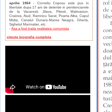
aprilie 1964
- Corneliu Coposu este pus in
libertate dupa 17 ani de detentie in penitenciarele
de la Vacaresti, Jilava, Pitesti, Malmaison,
Craiova, Aiud, Ramnicu Sarat, Poarta Alba, Capul
Midia, Canalul Dunare-Marea Neagra, Gherla,
Sighetul Marmatiei, etc.
-
Asa a fost traita realitatea comunista
citeste biografia completa