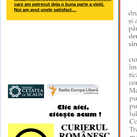
care am petrecut deja o buna parte a vietii.
Noi am avut unele satisfact....