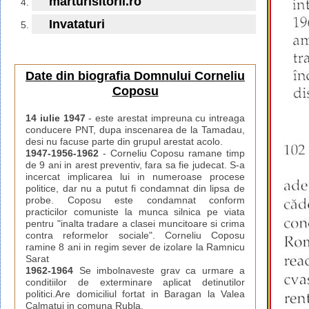
marturisitorii.ro
Invataturi
Date din biografia Domnului Corneliu
Coposu
14 iulie 1947
- este arestat impreuna cu intreaga
conducere PNT, dupa inscenarea de la Tamadau,
desi nu facuse parte din grupul arestat acolo.
1947-1956-1962
- Corneliu Coposu ramane timp
de 9 ani in arest preventiv, fara sa fie judecat. S-a
incercat implicarea lui in numeroase procese
politice, dar nu a putut fi condamnat din lipsa de
probe. Coposu este condamnat conform
practicilor comuniste la munca silnica pe viata
pentru "inalta tradare a clasei muncitoare si crima
contra reformelor sociale". Corneliu Coposu
ramine 8 ani in regim sever de izolare la Ramnicu
Sarat
1962-1964
Se imbolnaveste grav ca urmare a
conditiilor de exterminare aplicat detinutilor
politici.Are domiciliul fortat in Baragan la Valea
Calmatui in comuna Rubla.