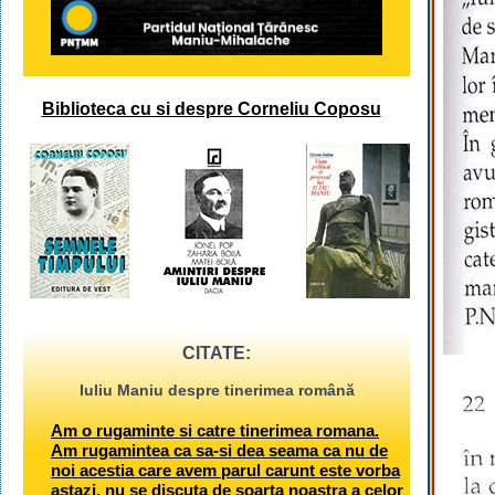
Biblioteca cu si despre Corneliu Coposu
CITATE:
Iuliu Maniu despre tinerimea română
Am o rugaminte si catre tinerimea romana.
Am rugamintea ca sa-si dea seama ca nu de
noi acestia care avem parul carunt este vorba
astazi, nu se discuta de soarta noastra a celor