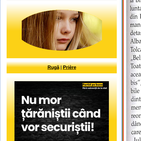
Rugă
|
Prière