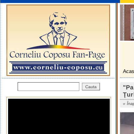
Aca
"Pa
Ţur
Îna