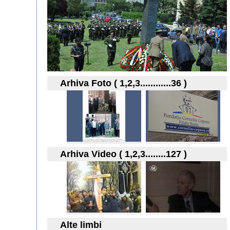
Arhiva Foto ( 1,2,3............36 )
Arhiva Video ( 1,2,3........127 )
Alte limbi