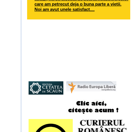
care am petrecut deja o buna parte a vietii.
Noi am avut unele satisfact....