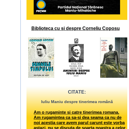
Biblioteca cu si despre Corneliu Coposu
CITATE:
Iuliu Maniu despre tinerimea română
Am o rugaminte si catre tinerimea romana.
Am rugamintea ca sa-si dea seama ca nu de
noi acestia care avem parul carunt este vorba
astazi, nu se discuta de soarta noastra a celor