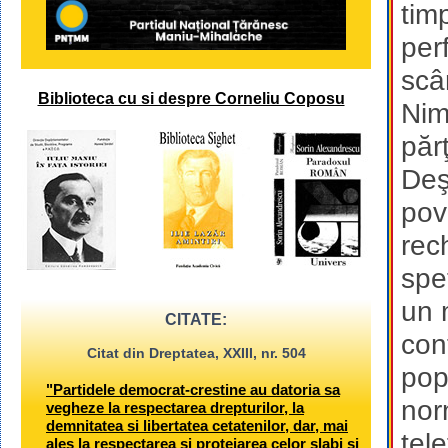
tim
per
scâ
Biblioteca cu si despre Corneliu Coposu
Nim
păr
Deş
pov
rech
spe
un 
CITATE:
con
Citat din Dreptatea, XXIII, nr. 504
pop
"Partidele democrat-crestine au datoria sa
nor
vegheze la respectarea drepturilor, la
demnitatea si libertatea cetatenilor, dar, mai
tel
ales la respectarea si protejarea celor slabi si