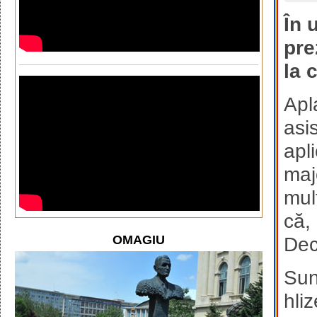
În 
pre
la 
Apl
asi
apl
maj
mul
că,
OMAGIU
Dec
Sun
hli