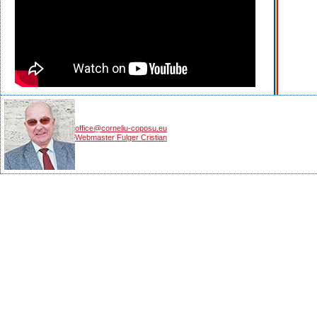
office@corneliu-coposu.eu
Webmaster Fulger Cristian