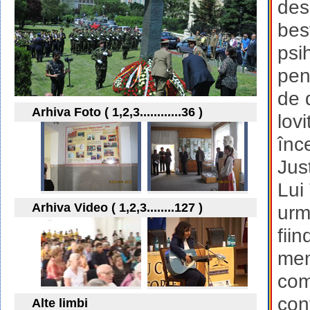
des
bes
psi
pen
de 
Arhiva Foto ( 1,2,3............36 )
lovi
înc
Jus
Lui
Arhiva Video ( 1,2,3........127 )
urm
fiin
mem
com
con
Alte limbi