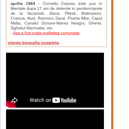
aprilie 1964
- Corneliu Coposu este pus in
libertate dupa 17 ani de detentie in penitenciarele
de la Vacaresti, Jilava, Pitesti, Malmaison,
Craiova, Aiud, Ramnicu Sarat, Poarta Alba, Capul
Midia, Canalul Dunare-Marea Neagra, Gherla,
Sighetul Marmatiei, etc.
-
Asa a fost traita realitatea comunista
citeste biografia completa