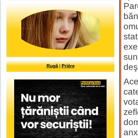
Par
băn
omu
sta
exe
sun
deşi
Rugă
|
Prière
Ace
cat
vot
zefl
dom
anx