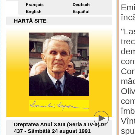
Français
Deutsch
Emi
English
Español
înc
HARTĂ SITE
"La
tre
dem
com
Con
măc
Oli
com
îmb
Vîn
Dreptatea Anul XXIII (Seria a IV-a) nr
spur
437 - Sâmbătă 24 august 1991