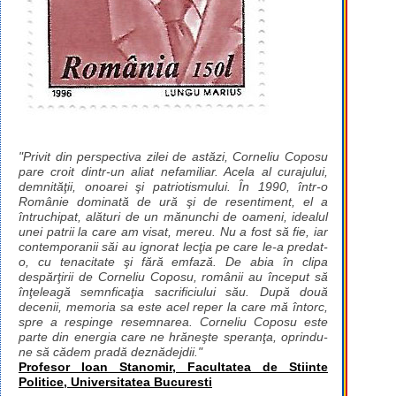
"Privit din perspectiva zilei de astăzi, Corneliu Coposu
pare croit dintr-un aliat nefamiliar. Acela al curajului,
demnităţii, onoarei şi patriotismului. În 1990, într-o
Românie dominată de ură şi de resentiment, el a
întruchipat, alături de un mănunchi de oameni, idealul
unei patrii la care am visat, mereu. Nu a fost să fie, iar
contemporanii săi au ignorat lecţia pe care le-a predat-
o, cu tenacitate şi fără emfază. De abia în clipa
despărţirii de Corneliu Coposu, românii au început să
înţeleagă semnficaţia sacrificiului său. După două
decenii, memoria sa este acel reper la care mă întorc,
spre a respinge resemnarea. Corneliu Coposu este
parte din energia care ne hrăneşte speranţa, oprindu-
ne să cădem pradă deznădejdii."
Profesor Ioan Stanomir, Facultatea de Stiinte
Politice, Universitatea Bucuresti