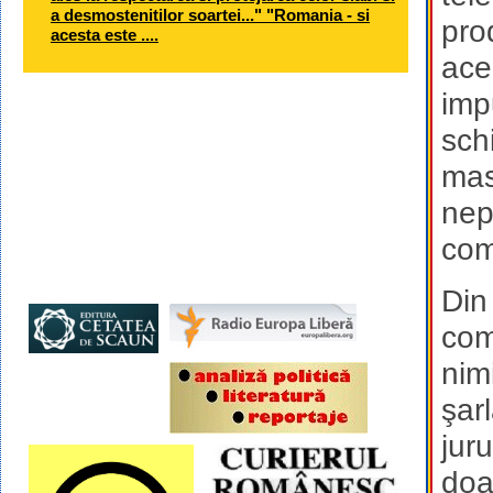
a desmostenitilor soartei..." "Romania - si
pro
acesta este ....
ace
imp
sch
masc
nep
com
Din
com
nim
şar
jur
doar