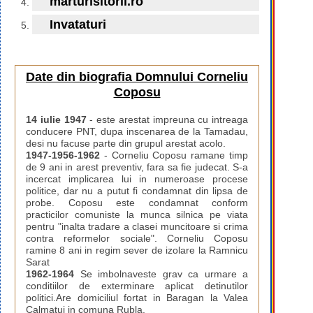
marturisitorii.ro
Invataturi
Date din biografia Domnului Corneliu
Coposu
14 iulie 1947
- este arestat impreuna cu intreaga
conducere PNT, dupa inscenarea de la Tamadau,
desi nu facuse parte din grupul arestat acolo.
1947-1956-1962
- Corneliu Coposu ramane timp
de 9 ani in arest preventiv, fara sa fie judecat. S-a
incercat implicarea lui in numeroase procese
politice, dar nu a putut fi condamnat din lipsa de
probe. Coposu este condamnat conform
practicilor comuniste la munca silnica pe viata
pentru "inalta tradare a clasei muncitoare si crima
contra reformelor sociale". Corneliu Coposu
ramine 8 ani in regim sever de izolare la Ramnicu
Sarat
1962-1964
Se imbolnaveste grav ca urmare a
conditiilor de exterminare aplicat detinutilor
politici.Are domiciliul fortat in Baragan la Valea
Calmatui in comuna Rubla.