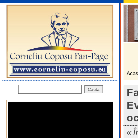
Aca
Fa
Ev
o
Î