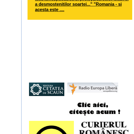
a desmostenitilor soartei..." "Romania - si
acesta este ....