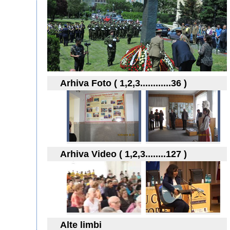
Arhiva Foto ( 1,2,3............36 )
Arhiva Video ( 1,2,3........127 )
Alte limbi