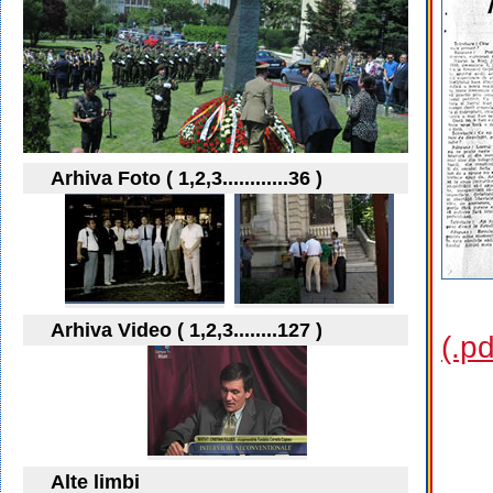
Arhiva Foto ( 1,2,3............36 )
Arhiva Video ( 1,2,3........127 )
(.p
Alte limbi