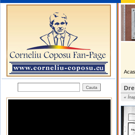
Aca
Dre
Îna