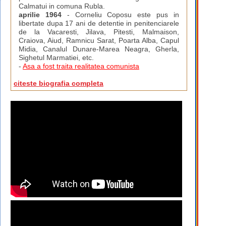
Calmatui in comuna Rubla.
aprilie 1964
- Corneliu Coposu este pus in
libertate dupa 17 ani de detentie in penitenciarele
de la Vacaresti, Jilava, Pitesti, Malmaison,
Craiova, Aiud, Ramnicu Sarat, Poarta Alba, Capul
Midia, Canalul Dunare-Marea Neagra, Gherla,
Sighetul Marmatiei, etc.
-
Asa a fost traita realitatea comunista
citeste biografia completa