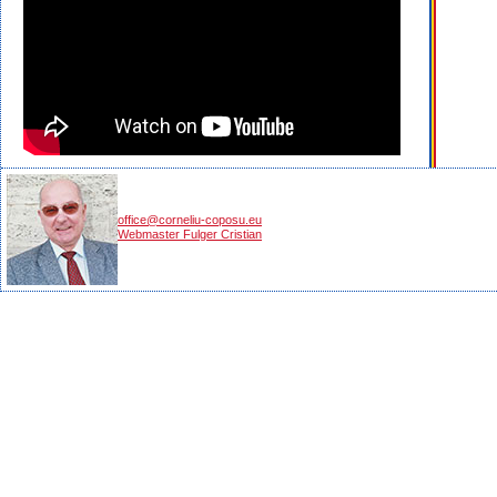
office@corneliu-coposu.eu
Webmaster Fulger Cristian