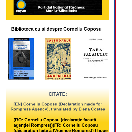
Biblioteca cu si despre Corneliu Coposu
CITATE:
[EN] Corneliu Coposu (Declaration made for
Rompress Agency), translated by Elena Costea
(RO: Corneliu Coposu (declaraţie facută
agenţiei Rompres))(FR: Corneliu Coposu
(déclaration faite á l'Agence Rompres)) I hope