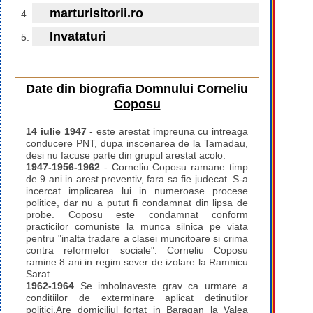
marturisitorii.ro
Invataturi
Date din biografia Domnului Corneliu
Coposu
14 iulie 1947
- este arestat impreuna cu intreaga
conducere PNT, dupa inscenarea de la Tamadau,
desi nu facuse parte din grupul arestat acolo.
1947-1956-1962
- Corneliu Coposu ramane timp
de 9 ani in arest preventiv, fara sa fie judecat. S-a
incercat implicarea lui in numeroase procese
politice, dar nu a putut fi condamnat din lipsa de
probe. Coposu este condamnat conform
practicilor comuniste la munca silnica pe viata
pentru "inalta tradare a clasei muncitoare si crima
contra reformelor sociale". Corneliu Coposu
ramine 8 ani in regim sever de izolare la Ramnicu
Sarat
1962-1964
Se imbolnaveste grav ca urmare a
conditiilor de exterminare aplicat detinutilor
politici.Are domiciliul fortat in Baragan la Valea