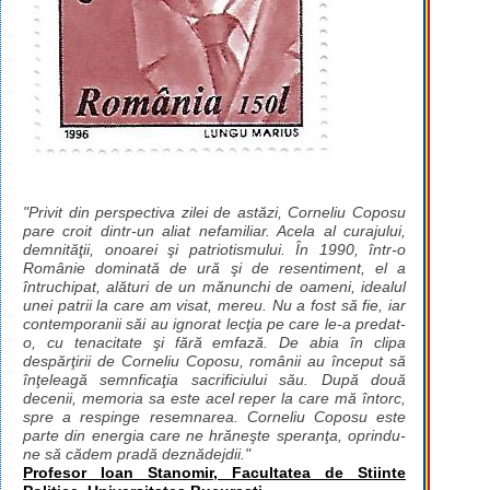
"Privit din perspectiva zilei de astăzi, Corneliu Coposu
pare croit dintr-un aliat nefamiliar. Acela al curajului,
demnităţii, onoarei şi patriotismului. În 1990, într-o
Românie dominată de ură şi de resentiment, el a
întruchipat, alături de un mănunchi de oameni, idealul
unei patrii la care am visat, mereu. Nu a fost să fie, iar
contemporanii săi au ignorat lecţia pe care le-a predat-
o, cu tenacitate şi fără emfază. De abia în clipa
despărţirii de Corneliu Coposu, românii au început să
înţeleagă semnficaţia sacrificiului său. După două
decenii, memoria sa este acel reper la care mă întorc,
spre a respinge resemnarea. Corneliu Coposu este
parte din energia care ne hrăneşte speranţa, oprindu-
ne să cădem pradă deznădejdii."
Profesor Ioan Stanomir, Facultatea de Stiinte