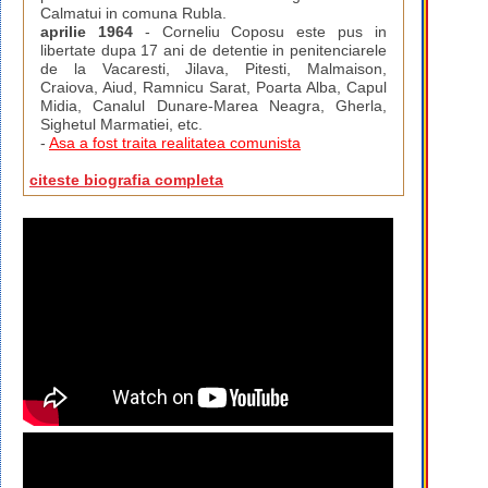
Calmatui in comuna Rubla.
aprilie 1964
- Corneliu Coposu este pus in
libertate dupa 17 ani de detentie in penitenciarele
de la Vacaresti, Jilava, Pitesti, Malmaison,
Craiova, Aiud, Ramnicu Sarat, Poarta Alba, Capul
Midia, Canalul Dunare-Marea Neagra, Gherla,
Sighetul Marmatiei, etc.
-
Asa a fost traita realitatea comunista
citeste biografia completa