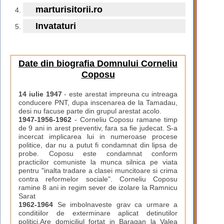
marturisitorii.ro
Invataturi
Date din biografia Domnului Corneliu
Coposu
14 iulie 1947
- este arestat impreuna cu intreaga
conducere PNT, dupa inscenarea de la Tamadau,
desi nu facuse parte din grupul arestat acolo.
1947-1956-1962
- Corneliu Coposu ramane timp
de 9 ani in arest preventiv, fara sa fie judecat. S-a
incercat implicarea lui in numeroase procese
politice, dar nu a putut fi condamnat din lipsa de
probe. Coposu este condamnat conform
practicilor comuniste la munca silnica pe viata
pentru "inalta tradare a clasei muncitoare si crima
contra reformelor sociale". Corneliu Coposu
ramine 8 ani in regim sever de izolare la Ramnicu
Sarat
1962-1964
Se imbolnaveste grav ca urmare a
conditiilor de exterminare aplicat detinutilor
politici.Are domiciliul fortat in Baragan la Valea