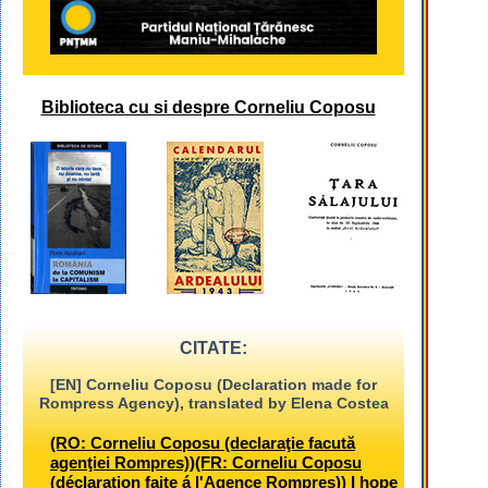
Biblioteca cu si despre Corneliu Coposu
CITATE:
[EN] Corneliu Coposu (Declaration made for
Rompress Agency), translated by Elena Costea
(RO: Corneliu Coposu (declaraţie facută
agenţiei Rompres))(FR: Corneliu Coposu
(déclaration faite á l'Agence Rompres)) I hope