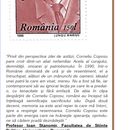
"Privit din perspectiva zilei de astăzi, Corneliu Coposu
pare croit dintr-un aliat nefamiliar. Acela al curajului,
demnităţii, onoarei şi patriotismului. În 1990, într-o
Românie dominată de ură şi de resentiment, el a
întruchipat, alături de un mănunchi de oameni, idealul
unei patrii la care am visat, mereu. Nu a fost să fie, iar
contemporanii săi au ignorat lecţia pe care le-a predat-
o, cu tenacitate şi fără emfază. De abia în clipa
despărţirii de Corneliu Coposu, românii au început să
înţeleagă semnficaţia sacrificiului său. După două
decenii, memoria sa este acel reper la care mă întorc,
spre a respinge resemnarea. Corneliu Coposu este
parte din energia care ne hrăneşte speranţa, oprindu-
ne să cădem pradă deznădejdii."
Profesor Ioan Stanomir, Facultatea de Stiinte