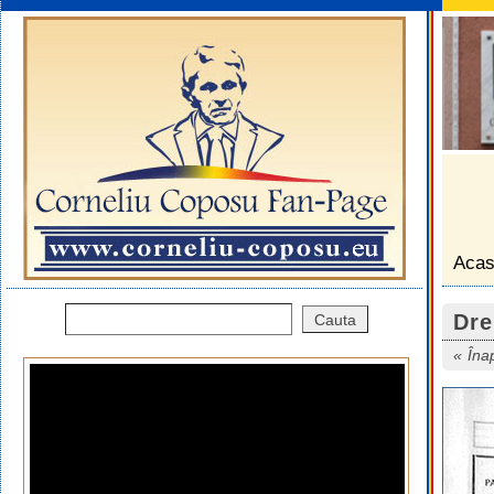
Aca
Dre
Îna