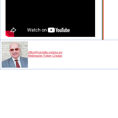
office@corneliu-coposu.eu
Webmaster Fulger Cristian