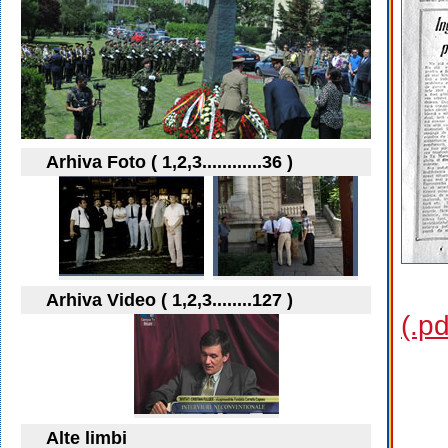
Arhiva Foto ( 1,2,3............36 )
Arhiva Video ( 1,2,3........127 )
(.p
Alte limbi