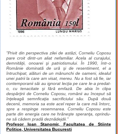
"Privit din perspectiva zilei de astăzi, Corneliu Coposu
pare croit dintr-un aliat nefamiliar. Acela al curajului,
demnităţii, onoarei şi patriotismului. În 1990, într-o
Românie dominată de ură şi de resentiment, el a
întruchipat, alături de un mănunchi de oameni, idealul
unei patrii la care am visat, mereu. Nu a fost să fie, iar
contemporanii săi au ignorat lecţia pe care le-a predat-
o, cu tenacitate şi fără emfază. De abia în clipa
despărţirii de Corneliu Coposu, românii au început să
înţeleagă semnficaţia sacrificiului său. După două
decenii, memoria sa este acel reper la care mă întorc,
spre a respinge resemnarea. Corneliu Coposu este
parte din energia care ne hrăneşte speranţa, oprindu-
ne să cădem pradă deznădejdii."
Profesor Ioan Stanomir, Facultatea de Stiinte
Politice, Universitatea Bucuresti