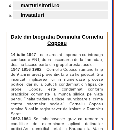
marturisitorii.ro
Invataturi
Date din biografia Domnului Corneliu
Coposu
14 iulie 1947
- este arestat impreuna cu intreaga
conducere PNT, dupa inscenarea de la Tamadau,
desi nu facuse parte din grupul arestat acolo.
1947-1956-1962
- Corneliu Coposu ramane timp
de 9 ani in arest preventiv, fara sa fie judecat. S-a
incercat implicarea lui in numeroase procese
politice, dar nu a putut fi condamnat din lipsa de
probe. Coposu este condamnat conform
practicilor comuniste la munca silnica pe viata
pentru "inalta tradare a clasei muncitoare si crima
contra reformelor sociale". Corneliu Coposu
ramine 8 ani in regim sever de izolare la Ramnicu
Sarat
1962-1964
Se imbolnaveste grav ca urmare a
conditiilor de exterminare aplicat detinutilor
politici.Are domiciliul fortat in Baragan la Valea