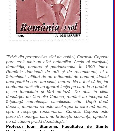
"Privit din perspectiva zilei de astăzi, Corneliu Coposu
pare croit dintr-un aliat nefamiliar. Acela al curajului,
demnităţii, onoarei şi patriotismului. În 1990, într-o
Românie dominată de ură şi de resentiment, el a
întruchipat, alături de un mănunchi de oameni, idealul
unei patrii la care am visat, mereu. Nu a fost să fie, iar
contemporanii săi au ignorat lecţia pe care le-a predat-
o, cu tenacitate şi fără emfază. De abia în clipa
despărţirii de Corneliu Coposu, românii au început să
înţeleagă semnficaţia sacrificiului său. După două
decenii, memoria sa este acel reper la care mă întorc,
spre a respinge resemnarea. Corneliu Coposu este
parte din energia care ne hrăneşte speranţa, oprindu-
ne să cădem pradă deznădejdii."
Profesor Ioan Stanomir, Facultatea de Stiinte