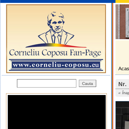
Aca
Nr.
Îna