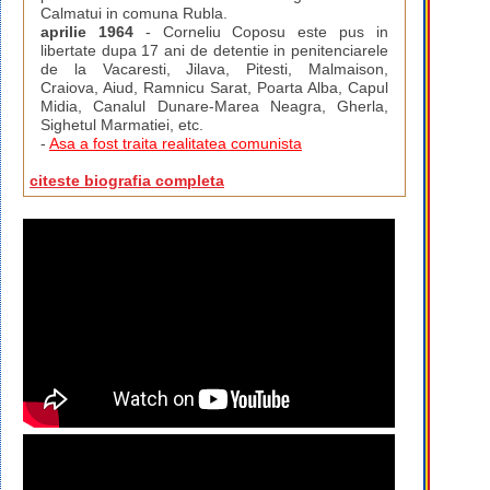
Calmatui in comuna Rubla.
aprilie 1964
- Corneliu Coposu este pus in
libertate dupa 17 ani de detentie in penitenciarele
de la Vacaresti, Jilava, Pitesti, Malmaison,
Craiova, Aiud, Ramnicu Sarat, Poarta Alba, Capul
Midia, Canalul Dunare-Marea Neagra, Gherla,
Sighetul Marmatiei, etc.
-
Asa a fost traita realitatea comunista
citeste biografia completa