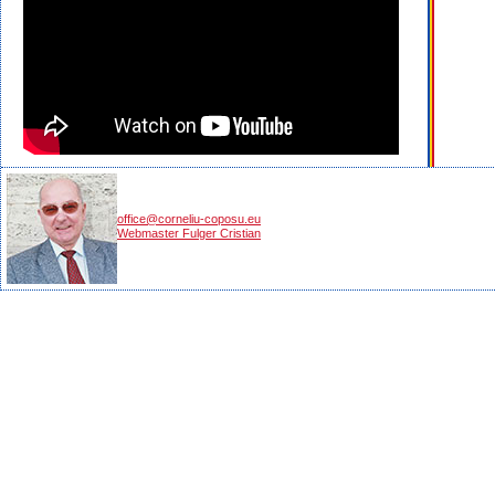
office@corneliu-coposu.eu
Webmaster Fulger Cristian