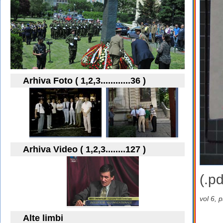
Arhiva Foto ( 1,2,3............36 )
Arhiva Video ( 1,2,3........127 )
(.pd
vol 6, 
Alte limbi