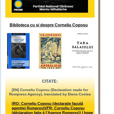
Biblioteca cu si despre Corneliu Coposu
CITATE:
[EN] Corneliu Coposu (Declaration made for
Rompress Agency), translated by Elena Costea
(RO: Corneliu Coposu (declaraţie facută
agenţiei Rompres))(FR: Corneliu Coposu
(déclaration faite á l'Agence Rompres)) I hope