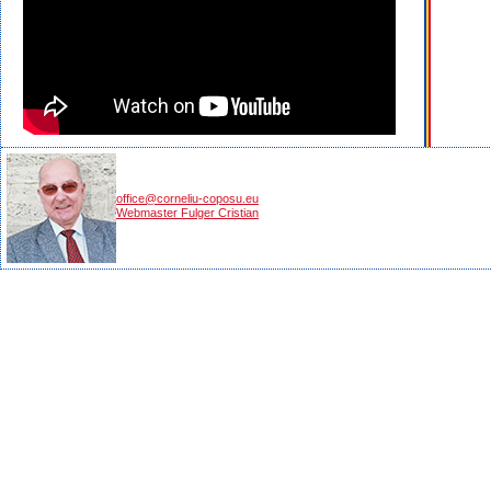
office@corneliu-coposu.eu
Webmaster Fulger Cristian