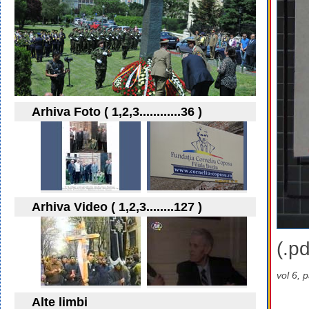
Arhiva Foto ( 1,2,3............36 )
Arhiva Video ( 1,2,3........127 )
(.pd
vol 6, 
Alte limbi