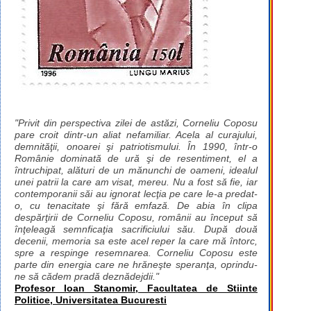
"Privit din perspectiva zilei de astăzi, Corneliu Coposu
pare croit dintr-un aliat nefamiliar. Acela al curajului,
demnităţii, onoarei şi patriotismului. În 1990, într-o
Românie dominată de ură şi de resentiment, el a
întruchipat, alături de un mănunchi de oameni, idealul
unei patrii la care am visat, mereu. Nu a fost să fie, iar
contemporanii săi au ignorat lecţia pe care le-a predat-
o, cu tenacitate şi fără emfază. De abia în clipa
despărţirii de Corneliu Coposu, românii au început să
înţeleagă semnficaţia sacrificiului său. După două
decenii, memoria sa este acel reper la care mă întorc,
spre a respinge resemnarea. Corneliu Coposu este
parte din energia care ne hrăneşte speranţa, oprindu-
ne să cădem pradă deznădejdii."
Profesor Ioan Stanomir, Facultatea de Stiinte
Politice, Universitatea Bucuresti