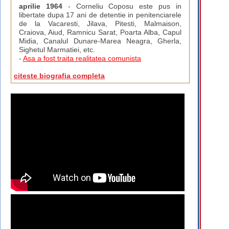
aprilie 1964
- Corneliu Coposu este pus in
libertate dupa 17 ani de detentie in penitenciarele
de la Vacaresti, Jilava, Pitesti, Malmaison,
Craiova, Aiud, Ramnicu Sarat, Poarta Alba, Capul
Midia, Canalul Dunare-Marea Neagra, Gherla,
Sighetul Marmatiei, etc.
-
Asa a fost traita realitatea comunista
citeste biografia completa