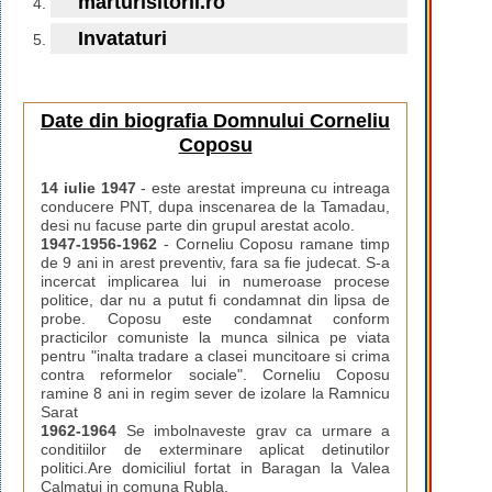
marturisitorii.ro
Invataturi
Date din biografia Domnului Corneliu
Coposu
14 iulie 1947
- este arestat impreuna cu intreaga
conducere PNT, dupa inscenarea de la Tamadau,
desi nu facuse parte din grupul arestat acolo.
1947-1956-1962
- Corneliu Coposu ramane timp
de 9 ani in arest preventiv, fara sa fie judecat. S-a
incercat implicarea lui in numeroase procese
politice, dar nu a putut fi condamnat din lipsa de
probe. Coposu este condamnat conform
practicilor comuniste la munca silnica pe viata
pentru "inalta tradare a clasei muncitoare si crima
contra reformelor sociale". Corneliu Coposu
ramine 8 ani in regim sever de izolare la Ramnicu
Sarat
1962-1964
Se imbolnaveste grav ca urmare a
conditiilor de exterminare aplicat detinutilor
politici.Are domiciliul fortat in Baragan la Valea
Calmatui in comuna Rubla.