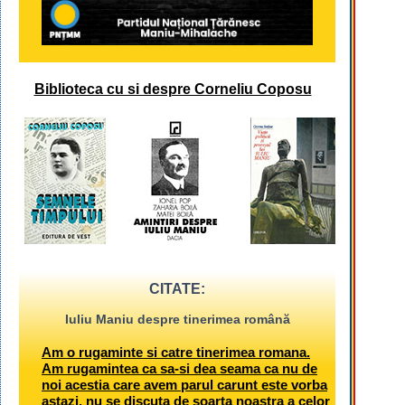
Biblioteca cu si despre Corneliu Coposu
CITATE:
Iuliu Maniu despre tinerimea română
Am o rugaminte si catre tinerimea romana.
Am rugamintea ca sa-si dea seama ca nu de
noi acestia care avem parul carunt este vorba
astazi, nu se discuta de soarta noastra a celor