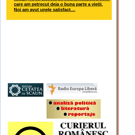
care am petrecut deja o buna parte a vietii.
Noi am avut unele satisfact....