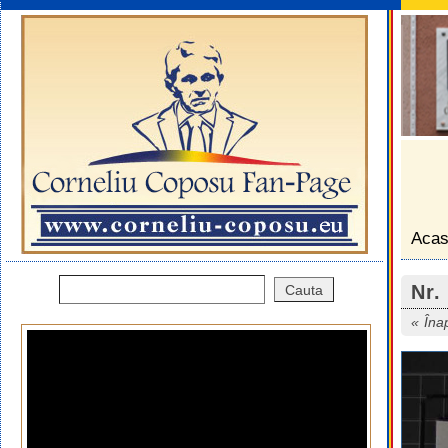
Aca
Nr.
Îna