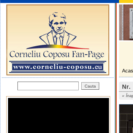
Aca
Nr.
Îna