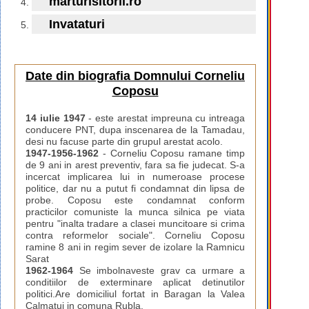
marturisitorii.ro
Invataturi
Date din biografia Domnului Corneliu
Coposu
14 iulie 1947
- este arestat impreuna cu intreaga
conducere PNT, dupa inscenarea de la Tamadau,
desi nu facuse parte din grupul arestat acolo.
1947-1956-1962
- Corneliu Coposu ramane timp
de 9 ani in arest preventiv, fara sa fie judecat. S-a
incercat implicarea lui in numeroase procese
politice, dar nu a putut fi condamnat din lipsa de
probe. Coposu este condamnat conform
practicilor comuniste la munca silnica pe viata
pentru "inalta tradare a clasei muncitoare si crima
contra reformelor sociale". Corneliu Coposu
ramine 8 ani in regim sever de izolare la Ramnicu
Sarat
1962-1964
Se imbolnaveste grav ca urmare a
conditiilor de exterminare aplicat detinutilor
politici.Are domiciliul fortat in Baragan la Valea
Calmatui in comuna Rubla.