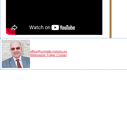
office@corneliu-coposu.eu
Webmaster Fulger Cristian