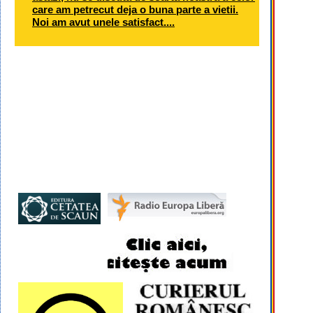
care am petrecut deja o buna parte a vietii.
Noi am avut unele satisfact....