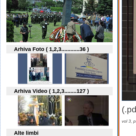
Arhiva Foto ( 1,2,3............36 )
Arhiva Video ( 1,2,3........127 )
(.pd
vol 3, 
Alte limbi