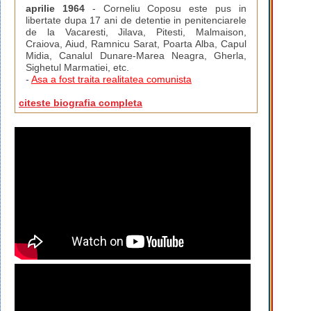
aprilie 1964
- Corneliu Coposu este pus in
libertate dupa 17 ani de detentie in penitenciarele
de la Vacaresti, Jilava, Pitesti, Malmaison,
Craiova, Aiud, Ramnicu Sarat, Poarta Alba, Capul
Midia, Canalul Dunare-Marea Neagra, Gherla,
Sighetul Marmatiei, etc.
-
Asa a fost traita realitatea comunista
citeste biografia completa