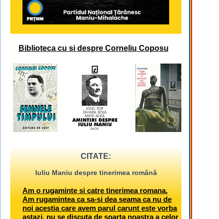
Biblioteca cu si despre Corneliu Coposu
CITATE:
Iuliu Maniu despre tinerimea română
Am o rugaminte si catre tinerimea romana.
Am rugamintea ca sa-si dea seama ca nu de
noi acestia care avem parul carunt este vorba
astazi, nu se discuta de soarta noastra a celor