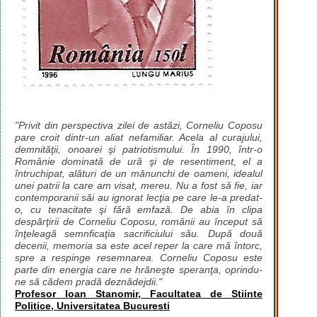
"Privit din perspectiva zilei de astăzi, Corneliu Coposu
pare croit dintr-un aliat nefamiliar. Acela al curajului,
demnităţii, onoarei şi patriotismului. În 1990, într-o
Românie dominată de ură şi de resentiment, el a
întruchipat, alături de un mănunchi de oameni, idealul
unei patrii la care am visat, mereu. Nu a fost să fie, iar
contemporanii săi au ignorat lecţia pe care le-a predat-
o, cu tenacitate şi fără emfază. De abia în clipa
despărţirii de Corneliu Coposu, românii au început să
înţeleagă semnficaţia sacrificiului său. După două
decenii, memoria sa este acel reper la care mă întorc,
spre a respinge resemnarea. Corneliu Coposu este
parte din energia care ne hrăneşte speranţa, oprindu-
ne să cădem pradă deznădejdii."
Profesor Ioan Stanomir, Facultatea de Stiinte
Politice, Universitatea Bucuresti