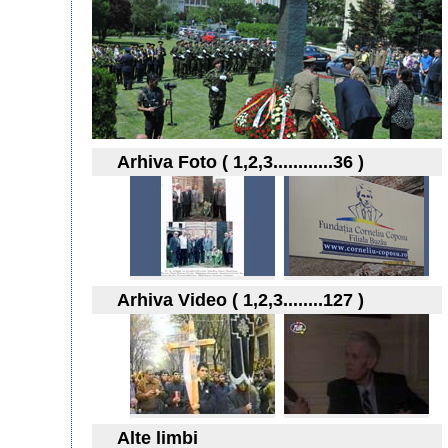
Arhiva Foto ( 1,2,3............36 )
Arhiva Video ( 1,2,3........127 )
Alte limbi