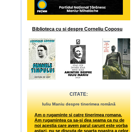
Biblioteca cu si despre Corneliu Coposu
CITATE:
Iuliu Maniu despre tinerimea română
Am o rugaminte si catre tinerimea romana.
Am rugamintea ca sa-si dea seama ca nu de
noi acestia care avem parul carunt este vorba
astazi, nu se discuta de soarta noastra a celor