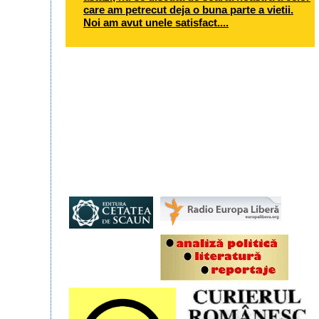
care am petrecut deja o buna parte a vietii.
Noi am avut unele satisfact....