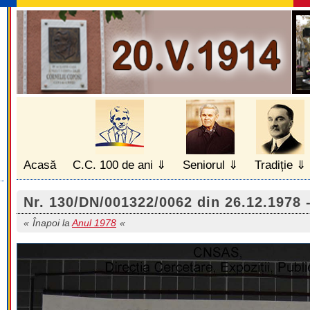
Acasă
C.C. 100 de ani
Seniorul
Tradiție
Nr. 130/DN/001322/0062 din 26.12.1978 
Înapoi la
Anul 1978