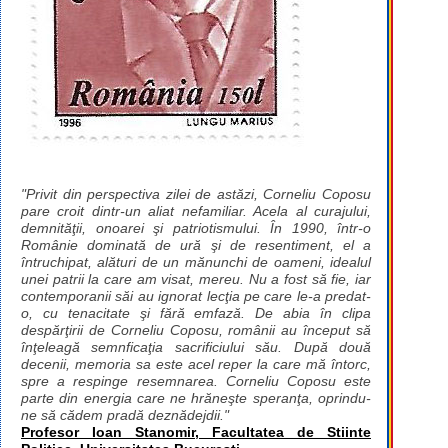
"Privit din perspectiva zilei de astăzi, Corneliu Coposu
pare croit dintr-un aliat nefamiliar. Acela al curajului,
demnităţii, onoarei şi patriotismului. În 1990, într-o
Românie dominată de ură şi de resentiment, el a
întruchipat, alături de un mănunchi de oameni, idealul
unei patrii la care am visat, mereu. Nu a fost să fie, iar
contemporanii săi au ignorat lecţia pe care le-a predat-
o, cu tenacitate şi fără emfază. De abia în clipa
despărţirii de Corneliu Coposu, românii au început să
înţeleagă semnficaţia sacrificiului său. După două
decenii, memoria sa este acel reper la care mă întorc,
spre a respinge resemnarea. Corneliu Coposu este
parte din energia care ne hrăneşte speranţa, oprindu-
ne să cădem pradă deznădejdii."
Profesor Ioan Stanomir, Facultatea de Stiinte