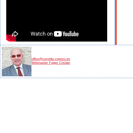
office@corneliu-coposu.eu
Webmaster Fulger Cristian