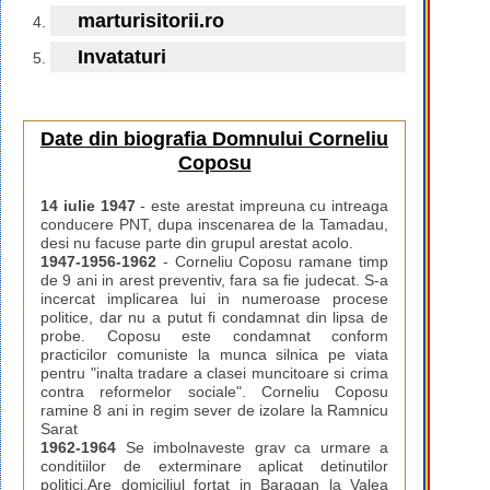
marturisitorii.ro
Invataturi
Date din biografia Domnului Corneliu
Coposu
14 iulie 1947
- este arestat impreuna cu intreaga
conducere PNT, dupa inscenarea de la Tamadau,
desi nu facuse parte din grupul arestat acolo.
1947-1956-1962
- Corneliu Coposu ramane timp
de 9 ani in arest preventiv, fara sa fie judecat. S-a
incercat implicarea lui in numeroase procese
politice, dar nu a putut fi condamnat din lipsa de
probe. Coposu este condamnat conform
practicilor comuniste la munca silnica pe viata
pentru "inalta tradare a clasei muncitoare si crima
contra reformelor sociale". Corneliu Coposu
ramine 8 ani in regim sever de izolare la Ramnicu
Sarat
1962-1964
Se imbolnaveste grav ca urmare a
conditiilor de exterminare aplicat detinutilor
politici.Are domiciliul fortat in Baragan la Valea