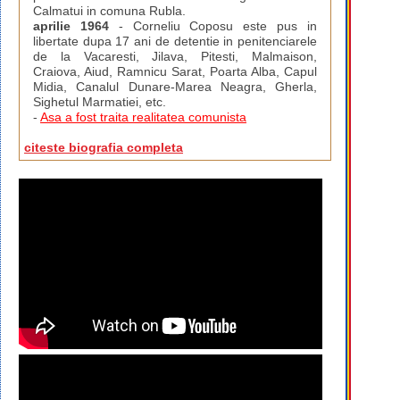
Calmatui in comuna Rubla.
aprilie 1964
- Corneliu Coposu este pus in
libertate dupa 17 ani de detentie in penitenciarele
de la Vacaresti, Jilava, Pitesti, Malmaison,
Craiova, Aiud, Ramnicu Sarat, Poarta Alba, Capul
Midia, Canalul Dunare-Marea Neagra, Gherla,
Sighetul Marmatiei, etc.
-
Asa a fost traita realitatea comunista
citeste biografia completa