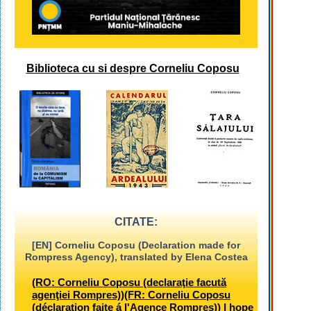
Biblioteca cu si despre Corneliu Coposu
CITATE:
[EN] Corneliu Coposu (Declaration made for
Rompress Agency), translated by Elena Costea
(RO: Corneliu Coposu (declaraţie facută
agenţiei Rompres))(FR: Corneliu Coposu
(déclaration faite á l'Agence Rompres)) I hope