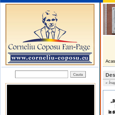
Aca
Des
Îna