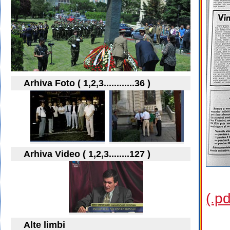
Arhiva Foto ( 1,2,3............36 )
Arhiva Video ( 1,2,3........127 )
(.p
Alte limbi