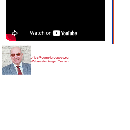
office@corneliu-coposu.eu
Webmaster Fulger Cristian