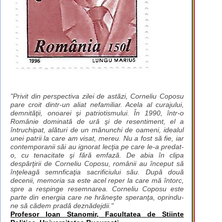
"Privit din perspectiva zilei de astăzi, Corneliu Coposu
pare croit dintr-un aliat nefamiliar. Acela al curajului,
demnităţii, onoarei şi patriotismului. În 1990, într-o
Românie dominată de ură şi de resentiment, el a
întruchipat, alături de un mănunchi de oameni, idealul
unei patrii la care am visat, mereu. Nu a fost să fie, iar
contemporanii săi au ignorat lecţia pe care le-a predat-
o, cu tenacitate şi fără emfază. De abia în clipa
despărţirii de Corneliu Coposu, românii au început să
înţeleagă semnficaţia sacrificiului său. După două
decenii, memoria sa este acel reper la care mă întorc,
spre a respinge resemnarea. Corneliu Coposu este
parte din energia care ne hrăneşte speranţa, oprindu-
ne să cădem pradă deznădejdii."
Profesor Ioan Stanomir, Facultatea de Stiinte