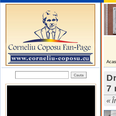
Aca
Dr
7 
Î