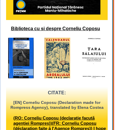
Biblioteca cu si despre Corneliu Coposu
CITATE:
[EN] Corneliu Coposu (Declaration made for
Rompress Agency), translated by Elena Costea
(RO: Corneliu Coposu (declaraţie facută
agenţiei Rompres))(FR: Corneliu Coposu
(déclaration faite á l'Agence Rompres)) I hope