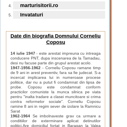
marturisitorii.ro
Invataturi
Date din biografia Domnului Corneliu
Coposu
14 iulie 1947
- este arestat impreuna cu intreaga
conducere PNT, dupa inscenarea de la Tamadau,
desi nu facuse parte din grupul arestat acolo.
1947-1956-1962
- Corneliu Coposu ramane timp
de 9 ani in arest preventiv, fara sa fie judecat. S-a
incercat implicarea lui in numeroase procese
politice, dar nu a putut fi condamnat din lipsa de
probe. Coposu este condamnat conform
practicilor comuniste la munca silnica pe viata
pentru "inalta tradare a clasei muncitoare si crima
contra reformelor sociale". Corneliu Coposu
ramine 8 ani in regim sever de izolare la Ramnicu
Sarat
1962-1964
Se imbolnaveste grav ca urmare a
conditiilor de exterminare aplicat detinutilor
politici.Are domiciliul fortat in Baragan la Valea