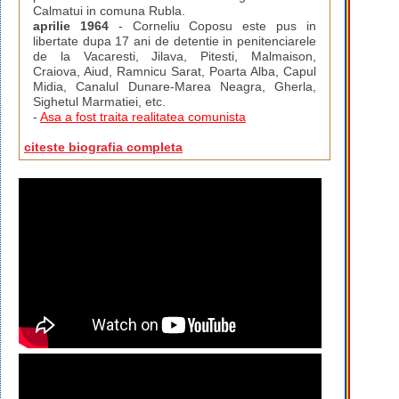
Calmatui in comuna Rubla.
aprilie 1964
- Corneliu Coposu este pus in
libertate dupa 17 ani de detentie in penitenciarele
de la Vacaresti, Jilava, Pitesti, Malmaison,
Craiova, Aiud, Ramnicu Sarat, Poarta Alba, Capul
Midia, Canalul Dunare-Marea Neagra, Gherla,
Sighetul Marmatiei, etc.
-
Asa a fost traita realitatea comunista
citeste biografia completa