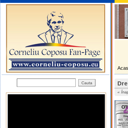
Aca
Dre
Îna