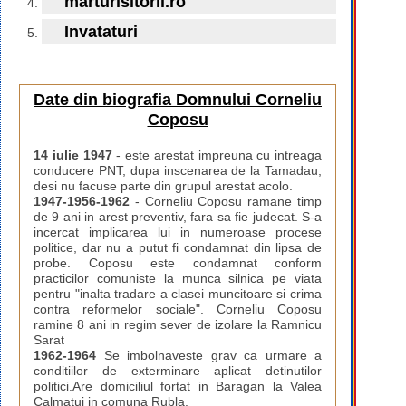
marturisitorii.ro
Invataturi
Date din biografia Domnului Corneliu
Coposu
14 iulie 1947
- este arestat impreuna cu intreaga
conducere PNT, dupa inscenarea de la Tamadau,
desi nu facuse parte din grupul arestat acolo.
1947-1956-1962
- Corneliu Coposu ramane timp
de 9 ani in arest preventiv, fara sa fie judecat. S-a
incercat implicarea lui in numeroase procese
politice, dar nu a putut fi condamnat din lipsa de
probe. Coposu este condamnat conform
practicilor comuniste la munca silnica pe viata
pentru "inalta tradare a clasei muncitoare si crima
contra reformelor sociale". Corneliu Coposu
ramine 8 ani in regim sever de izolare la Ramnicu
Sarat
1962-1964
Se imbolnaveste grav ca urmare a
conditiilor de exterminare aplicat detinutilor
politici.Are domiciliul fortat in Baragan la Valea
Calmatui in comuna Rubla.