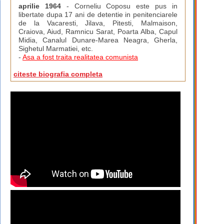
aprilie 1964
- Corneliu Coposu este pus in
libertate dupa 17 ani de detentie in penitenciarele
de la Vacaresti, Jilava, Pitesti, Malmaison,
Craiova, Aiud, Ramnicu Sarat, Poarta Alba, Capul
Midia, Canalul Dunare-Marea Neagra, Gherla,
Sighetul Marmatiei, etc.
-
Asa a fost traita realitatea comunista
citeste biografia completa