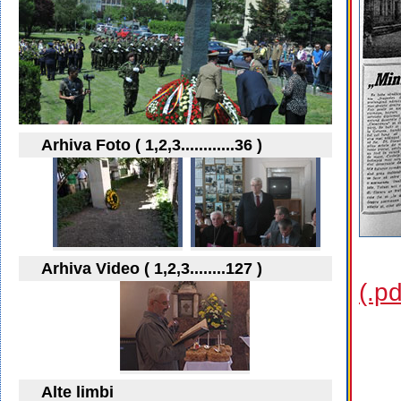
Arhiva Foto ( 1,2,3............36 )
Arhiva Video ( 1,2,3........127 )
(.p
Alte limbi