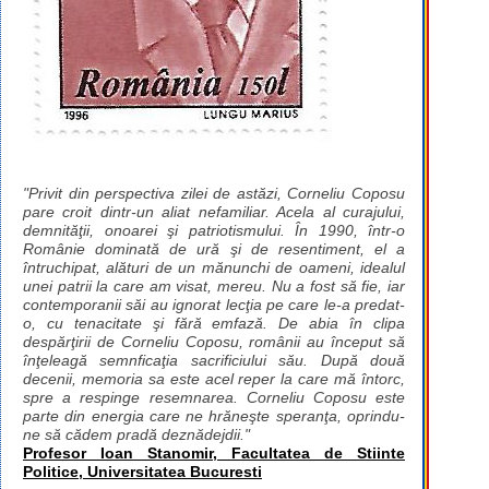
"Privit din perspectiva zilei de astăzi, Corneliu Coposu
pare croit dintr-un aliat nefamiliar. Acela al curajului,
demnităţii, onoarei şi patriotismului. În 1990, într-o
Românie dominată de ură şi de resentiment, el a
întruchipat, alături de un mănunchi de oameni, idealul
unei patrii la care am visat, mereu. Nu a fost să fie, iar
contemporanii săi au ignorat lecţia pe care le-a predat-
o, cu tenacitate şi fără emfază. De abia în clipa
despărţirii de Corneliu Coposu, românii au început să
înţeleagă semnficaţia sacrificiului său. După două
decenii, memoria sa este acel reper la care mă întorc,
spre a respinge resemnarea. Corneliu Coposu este
parte din energia care ne hrăneşte speranţa, oprindu-
ne să cădem pradă deznădejdii."
Profesor Ioan Stanomir, Facultatea de Stiinte
Politice, Universitatea Bucuresti