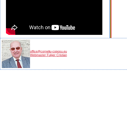
office@corneliu-coposu.eu
Webmaster Fulger Cristian