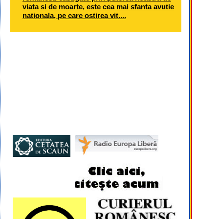
viata si de moarte, este cea mai sfanta avutie
nationala, pe care ostirea vit....