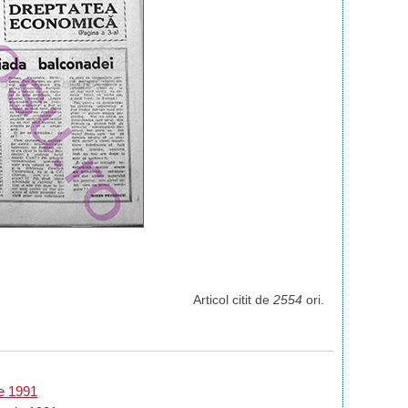
Articol citit de
2554
ori.
ie 1991