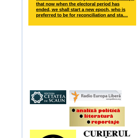
that now when the electoral period has
ended, we shall start a new epoch, who is
preferred to be for reconciliation and sta....