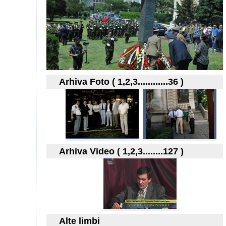
Arhiva Foto ( 1,2,3............36 )
Arhiva Video ( 1,2,3........127 )
Alte limbi