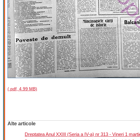
(.pdf, 4.99 MB)
Alte articole
Dreptatea Anul XXIII (Seria a IV-a) nr 313 - Vineri 1 mart