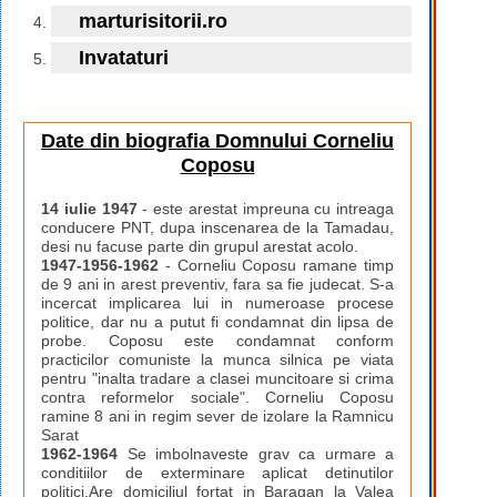
marturisitorii.ro
Invataturi
Date din biografia Domnului Corneliu
Coposu
14 iulie 1947
- este arestat impreuna cu intreaga
conducere PNT, dupa inscenarea de la Tamadau,
desi nu facuse parte din grupul arestat acolo.
1947-1956-1962
- Corneliu Coposu ramane timp
de 9 ani in arest preventiv, fara sa fie judecat. S-a
incercat implicarea lui in numeroase procese
politice, dar nu a putut fi condamnat din lipsa de
probe. Coposu este condamnat conform
practicilor comuniste la munca silnica pe viata
pentru "inalta tradare a clasei muncitoare si crima
contra reformelor sociale". Corneliu Coposu
ramine 8 ani in regim sever de izolare la Ramnicu
Sarat
1962-1964
Se imbolnaveste grav ca urmare a
conditiilor de exterminare aplicat detinutilor
politici.Are domiciliul fortat in Baragan la Valea