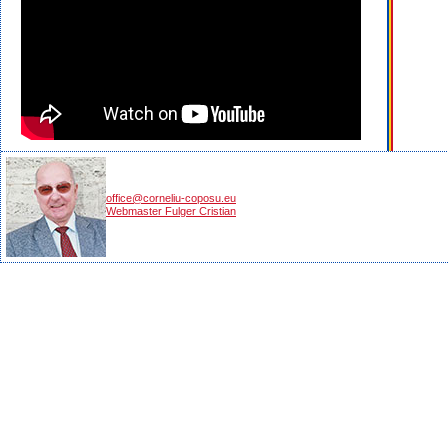
office@corneliu-coposu.eu
Webmaster Fulger Cristian