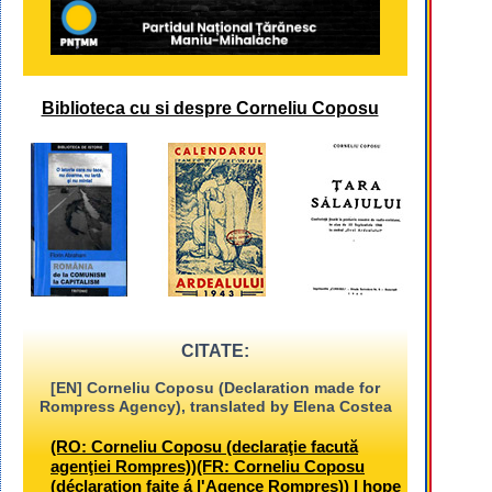
Biblioteca cu si despre Corneliu Coposu
CITATE:
[EN] Corneliu Coposu (Declaration made for
Rompress Agency), translated by Elena Costea
(RO: Corneliu Coposu (declaraţie facută
agenţiei Rompres))(FR: Corneliu Coposu
(déclaration faite á l'Agence Rompres)) I hope