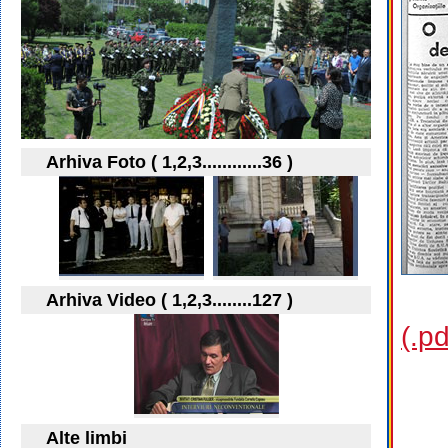
Arhiva Foto ( 1,2,3............36 )
Arhiva Video ( 1,2,3........127 )
(.p
Alte limbi