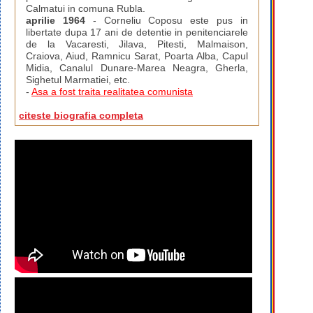
Calmatui in comuna Rubla.
aprilie 1964
- Corneliu Coposu este pus in
libertate dupa 17 ani de detentie in penitenciarele
de la Vacaresti, Jilava, Pitesti, Malmaison,
Craiova, Aiud, Ramnicu Sarat, Poarta Alba, Capul
Midia, Canalul Dunare-Marea Neagra, Gherla,
Sighetul Marmatiei, etc.
-
Asa a fost traita realitatea comunista
citeste biografia completa