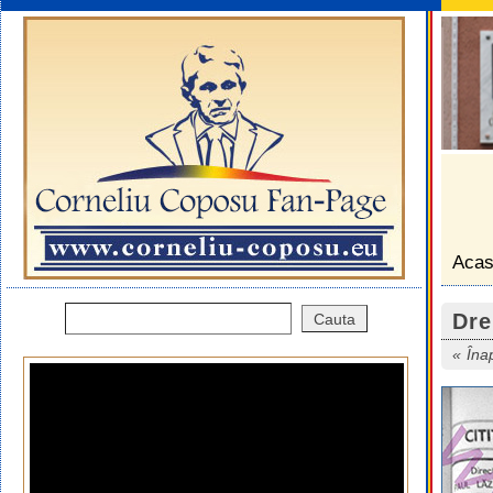
Aca
Dre
Îna