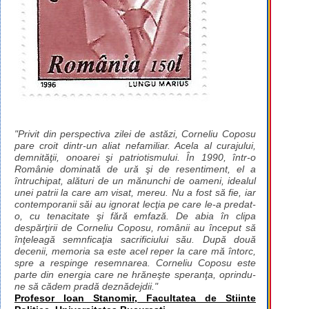
"Privit din perspectiva zilei de astăzi, Corneliu Coposu
pare croit dintr-un aliat nefamiliar. Acela al curajului,
demnităţii, onoarei şi patriotismului. În 1990, într-o
Românie dominată de ură şi de resentiment, el a
întruchipat, alături de un mănunchi de oameni, idealul
unei patrii la care am visat, mereu. Nu a fost să fie, iar
contemporanii săi au ignorat lecţia pe care le-a predat-
o, cu tenacitate şi fără emfază. De abia în clipa
despărţirii de Corneliu Coposu, românii au început să
înţeleagă semnficaţia sacrificiului său. După două
decenii, memoria sa este acel reper la care mă întorc,
spre a respinge resemnarea. Corneliu Coposu este
parte din energia care ne hrăneşte speranţa, oprindu-
ne să cădem pradă deznădejdii."
Profesor Ioan Stanomir, Facultatea de Stiinte