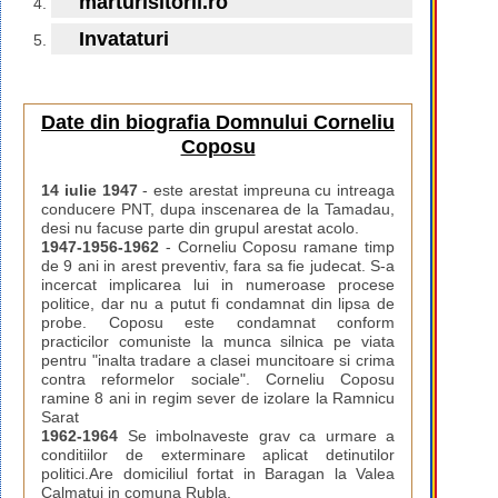
marturisitorii.ro
Invataturi
Date din biografia Domnului Corneliu
Coposu
14 iulie 1947
- este arestat impreuna cu intreaga
conducere PNT, dupa inscenarea de la Tamadau,
desi nu facuse parte din grupul arestat acolo.
1947-1956-1962
- Corneliu Coposu ramane timp
de 9 ani in arest preventiv, fara sa fie judecat. S-a
incercat implicarea lui in numeroase procese
politice, dar nu a putut fi condamnat din lipsa de
probe. Coposu este condamnat conform
practicilor comuniste la munca silnica pe viata
pentru "inalta tradare a clasei muncitoare si crima
contra reformelor sociale". Corneliu Coposu
ramine 8 ani in regim sever de izolare la Ramnicu
Sarat
1962-1964
Se imbolnaveste grav ca urmare a
conditiilor de exterminare aplicat detinutilor
politici.Are domiciliul fortat in Baragan la Valea
Calmatui in comuna Rubla.