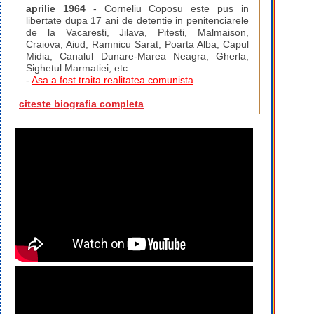
aprilie 1964
- Corneliu Coposu este pus in
libertate dupa 17 ani de detentie in penitenciarele
de la Vacaresti, Jilava, Pitesti, Malmaison,
Craiova, Aiud, Ramnicu Sarat, Poarta Alba, Capul
Midia, Canalul Dunare-Marea Neagra, Gherla,
Sighetul Marmatiei, etc.
-
Asa a fost traita realitatea comunista
citeste biografia completa