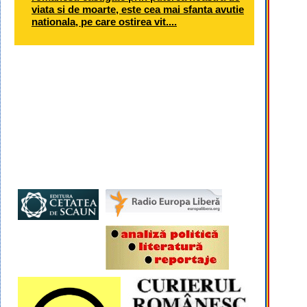
viata si de moarte, este cea mai sfanta avutie
nationala, pe care ostirea vit....