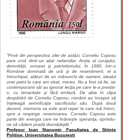
"Privit din perspectiva zilei de astăzi, Corneliu Coposu
pare croit dintr-un aliat nefamiliar. Acela al curajului,
demnităţii, onoarei şi patriotismului. În 1990, într-o
Românie dominată de ură şi de resentiment, el a
întruchipat, alături de un mănunchi de oameni, idealul
unei patrii la care am visat, mereu. Nu a fost să fie, iar
contemporanii săi au ignorat lecţia pe care le-a predat-
o, cu tenacitate şi fără emfază. De abia în clipa
despărţirii de Corneliu Coposu, românii au început să
înţeleagă semnficaţia sacrificiului său. După două
decenii, memoria sa este acel reper la care mă întorc,
spre a respinge resemnarea. Corneliu Coposu este
parte din energia care ne hrăneşte speranţa, oprindu-
ne să cădem pradă deznădejdii."
Profesor Ioan Stanomir, Facultatea de Stiinte
Politice, Universitatea Bucuresti