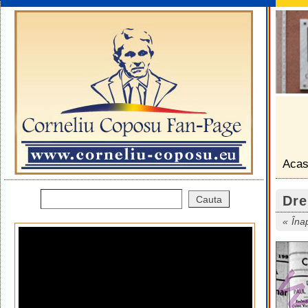
Aca
Dre
Îna