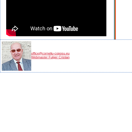
office@corneliu-coposu.eu
Webmaster Fulger Cristian