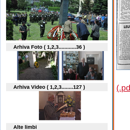
Arhiva Foto ( 1,2,3............36 )
(.p
Arhiva Video ( 1,2,3........127 )
Alte limbi