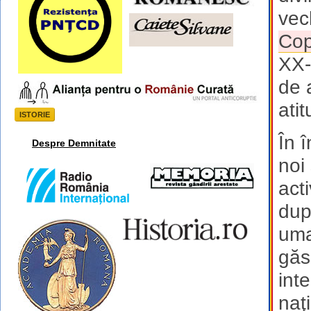
vec
Co
XX-
de 
atit
ISTORIE
În î
Despre Demnitate
noi
act
dup
uma
găs
inte
naţ