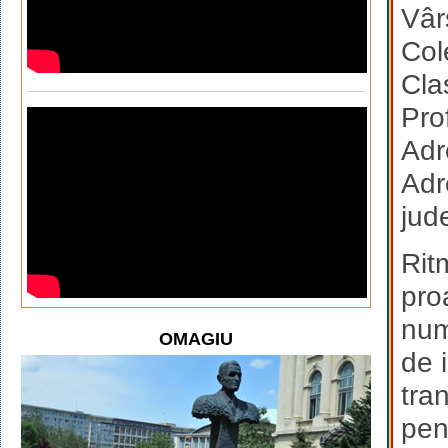
Vâr
Col
Cla
Pro
Adr
Adr
jud
Rit
pro
num
OMAGIU
de 
tran
pen