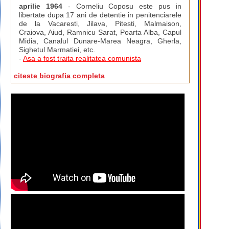
aprilie 1964
- Corneliu Coposu este pus in
libertate dupa 17 ani de detentie in penitenciarele
de la Vacaresti, Jilava, Pitesti, Malmaison,
Craiova, Aiud, Ramnicu Sarat, Poarta Alba, Capul
Midia, Canalul Dunare-Marea Neagra, Gherla,
Sighetul Marmatiei, etc.
-
Asa a fost traita realitatea comunista
citeste biografia completa