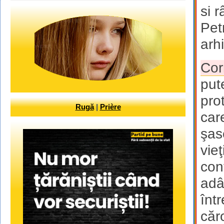
si 
Petr
arhi
Cor
put
pro
Rugă
|
Prière
car
şas
vie
con
adâ
înt
căr