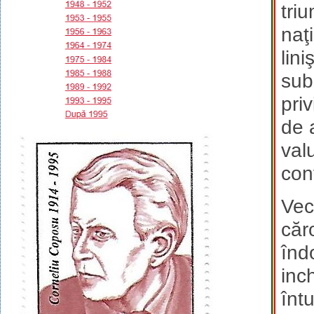
triu
naţ
lin
sub
pri
de 
val
cont
Vec
căr
înd
inc
înt