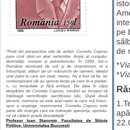
ist
Ames
inte
pe 
săl
de 
"Privit din perspectiva zilei de astăzi, Corneliu Coposu
pare croit dintr-un aliat nefamiliar. Acela al curajului,
demnităţii, onoarei şi patriotismului. În 1990, într-o
*
Vi
Românie dominată de ură şi de resentiment, el a
întruchipat, alături de un mănunchi de oameni, idealul
*
Vi
unei patrii la care am visat, mereu. Nu a fost să fie, iar
contemporanii săi au ignorat lecţia pe care le-a predat-
o, cu tenacitate şi fără emfază. De abia în clipa
Ră
despărţirii de Corneliu Coposu, românii au început să
înţeleagă semnficaţia sacrificiului său. După două
decenii, memoria sa este acel reper la care mă întorc,
1.Te
spre a respinge resemnarea. Corneliu Coposu este
parte din energia care ne hrăneşte speranţa, oprindu-
apăr
ne să cădem pradă deznădejdii."
22.
Profesor Ioan Stanomir, Facultatea de Stiinte
Politice, Universitatea Bucuresti