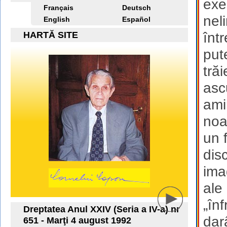
exe
Français
Deutsch
nel
English
Español
HARTĂ SITE
înt
put
tră
asc
ami
noa
un 
disc
ima
ale
„înf
Dreptatea Anul XXIV (Seria a IV-a) nr
dar
651 - Marţi 4 august 1992