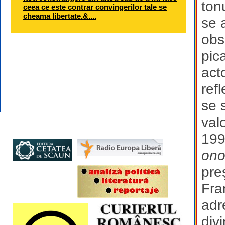
ton
ceea ce este contrar convingerilor tale se
cheama libertate.&....
se 
obs
pic
act
ref
se 
val
199
ono
pre
Fra
adr
divi