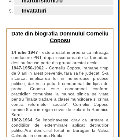
marturisitorii.ro
Invataturi
Date din biografia Domnului Corneliu
Coposu
14 iulie 1947
- este arestat impreuna cu intreaga
conducere PNT, dupa inscenarea de la Tamadau,
desi nu facuse parte din grupul arestat acolo.
1947-1956-1962
- Corneliu Coposu ramane timp
de 9 ani in arest preventiv, fara sa fie judecat. S-a
incercat implicarea lui in numeroase procese
politice, dar nu a putut fi condamnat din lipsa de
probe. Coposu este condamnat conform
practicilor comuniste la munca silnica pe viata
pentru "inalta tradare a clasei muncitoare si crima
contra reformelor sociale". Corneliu Coposu
ramine 8 ani in regim sever de izolare la Ramnicu
Sarat
1962-1964
Se imbolnaveste grav ca urmare a
conditiilor de exterminare aplicat detinutilor
politici.Are domiciliul fortat in Baragan la Valea
Calmatui in comuna Rubla.