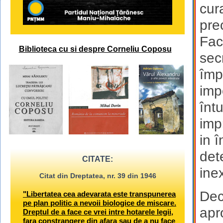
cur
pre
Fac
Biblioteca cu si despre Corneliu Coposu
secr
împ
impo
înt
imp
in 
det
CITATE:
ine
Citat din Dreptatea, nr. 39 din 1946
Dec
"Libertatea cea adevarata este transpunerea
pe plan politic a nevoii biologice de miscare.
apr
Dreptul de a face ce vrei intre hotarele legii,
fara constrangere din afara sau de a nu face