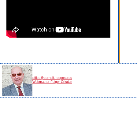
office@corneliu-coposu.eu
Webmaster Fulger Cristian