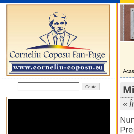
Aca
Mi
Î
Num
Pre