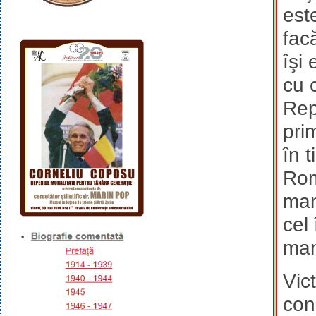
est
fac
îşi
cu 
Rep
pri
în 
Rom
man
cel 
mani
Vict
con