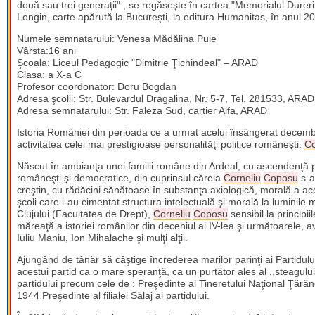
două sau trei generaţii" , se regăseşte în cartea "Memorialul Dureri
Longin, carte apărută la Bucureşti, la editura Humanitas, în anul 2
Numele semnatarului: Venesa Mădălina Puie
Vârsta:16 ani
Şcoala: Liceul Pedagogic "Dimitrie Ţichindeal" – ARAD
Clasa: a X-a C
Profesor coordonator: Doru Bogdan
Adresa şcolii: Str. Bulevardul Dragalina, Nr. 5-7, Tel. 281533, ARAD
Adresa semnatarului: Str. Faleza Sud, cartier Alfa, ARAD
Istoria României din perioada ce a urmat acelui însângerat decembri
activitatea celei mai prestigioase personalităţi politice româneşti:
Co
Născut în ambianţa unei familii române din Ardeal, cu ascendenţă pre
româneşti şi democratice, din cuprinsul căreia
Corneliu
Coposu
s-a 
creştin, cu rădăcini sănătoase în substanţa axiologică, morală a ace
şcoli care i-au cimentat structura intelectuală şi morală la luminile m
Clujului (Facultatea de Drept),
Corneliu
Coposu
sensibil la principii
măreaţă a istoriei românilor din deceniul al IV-lea şi următoarele, av
Iuliu Maniu, Ion Mihalache şi mulţi alţii.
Ajungând de tânăr să câştige încrederea marilor parinţi ai Partidul
acestui partid ca o mare speranţă, ca un purtător ales al ,,steagului
partidului precum cele de : Preşedinte al Tineretului Naţional Ţărănes
1944 Preşedinte al filialei Sălaj al partidului.