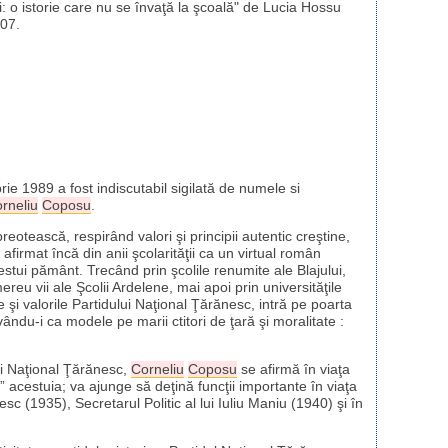
i: o istorie care nu se învaţă la şcoală" de Lucia Hossu
007.
e 1989 a fost indiscutabil sigilată de numele si
rneliu
Coposu
.
otească, respirând valori şi principii autentic creştine,
afirmat încă din anii şcolarităţii ca un virtual român
stui pământ. Trecând prin şcolile renumite ale Blajului,
ereu vii ale Şcolii Ardelene, mai apoi prin universităţile
le şi valorile Partidului Naţional Ţărănesc, intră pe poarta
ându-i ca modele pe marii ctitori de ţară şi moralitate :
ui Naţional Ţărănesc,
Corneliu
Coposu
se afirmă în viaţa
” acestuia; va ajunge să deţină funcţii importante în viaţa
c (1935), Secretarul Politic al lui Iuliu Maniu (1940) şi în