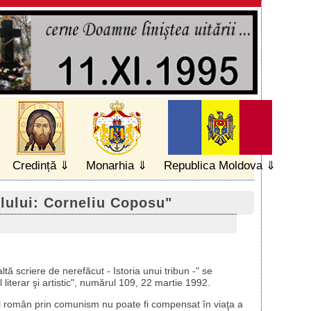
Credință
Monarhia
Republica Moldova
lului: Corneliu Coposu"
ltă scriere de nerefăcut - Istoria unui tribun -" se
 literar şi artistic", numărul 109, 22 martie 1992.
l român prin comunism nu poate fi compensat în viaţa a