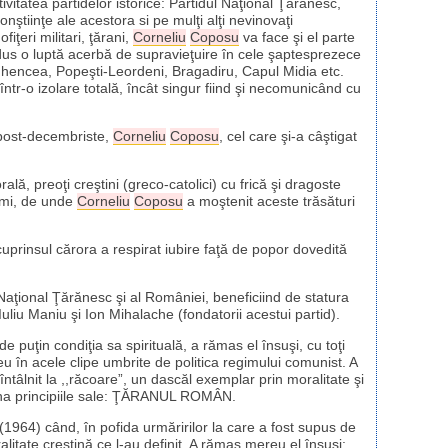
ivitatea partidelor istorice: Partidul Naţional Ţărănesc,
onştiinţe ale acestora si pe mulţi alţi nevinovaţi
 ofiţeri militari, ţărani,
Corneliu
Coposu
va face şi el parte
 dus o luptă acerbă de supravieţuire în cele şaptesprezece
 Ghencea, Popeşti-Leordeni, Bragadiru, Capul Midia etc.
într-o izolare totală, încât singur fiind şi necomunicând cu
 post-decembriste,
Corneliu
Coposu
, cel care şi-a câştigat
lă, preoţi creştini (greco-catolici) cu frică şi dragoste
umi, de unde
Corneliu
Coposu
a moştenit aceste trăsături
n cuprinsul cărora a respirat iubire faţă de popor dovedită
 Naţional Ţărănesc şi al României, beneficiind de statura
 Iuliu Maniu şi Ion Mihalache (fondatorii acestui partid).
e puţin condiţia sa spirituală, a rămas el însuşi, cu toţi
eu în acele clipe umbrite de politica regimului comunist. A
tâlnit la ,,răcoare”, un dascăl exemplar prin moralitate şi
dona principiile sale: ŢĂRANUL ROMÂN.
1964) când, în pofida urmăririlor la care a fost supus de
alitate creştină ce l-au definit. A rămas mereu el însuşi: