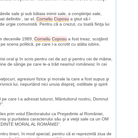
inile sale şi sub bătaia inimii sale, a conştiinţei sale,
 definitiv , iar el,
Corneliu
Coposu
a ştiut să-l
e urgie comunistă. Pentru că a crezut, cu toată fiinţa lui
din deceniile 1989,
Corneliu
Coposu
a fost treaz, scoţând
e scena politică, pe care l-a ocrotit cu atâta iubire,
isi oral şi în scris pentru cei de azi şi pentru cei de mâine,
e pline de sânge pe care le-a trăit neamul românesc în cei
atjocuri, agresiuni fizice şi morale la care a fost supus şi
vnicii lui, nepurtând nici unuia dispreţ, ostilitate şi spirit
l pe care l-a adresat tuturor, Mântuitorul nostru, Domnul
!”.
les prin votul Electoratului ca Preşedinte al României,
a şi puritatea caracterului său şi a vieţii sale ca un OM
PREŞEDINTE MORAL AL ROMÂNIEI”.
ru tineri, în mod special, pentru că ei reprezintă ziua de