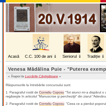
Acasă
C.C. 100 de ani
Seniorul
Tradiție
Venesa Mădălina Puie - "Puterea exemp
Înapoi la
Lucrările Câștigătoare
Răspunsurile la întrebările concursului sunt:
1. Paragraful rostit de
Corneliu
Coposu
"Tot atunci mi-a dispărut o a
regăseşte în articolul "Manuscrise şi percheziţii" din ziarul "Adevărul
2. Paragraful rostit de
Corneliu
Coposu
: "Ceea ce a pierdut poporu