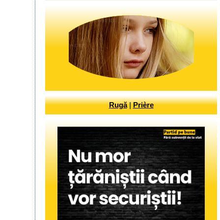
Rugă
|
Prière