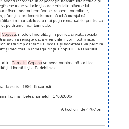
or, având încredere în capacităţile noastre intelectuale şi
ăsesc toate valorile şi caracteristicile plăcute lui
 s-a născut neamul românesc, respect, moralitate;
părinţii si profesorii trebuie să aibă curajul să
tăţile ei remarcabile sau mai puţin remarcabile pentru ca
ie, pe drumul mântuirii sale.
u
Coposu
, modelul moralităţii în politică şi viaţa socială
trăi sau va renaşte dacă vremurile îi vor fi potrivnice,
r, atâta timp cât familia, şcoala şi societatea va permite
 şi deci trăit în întreaga fiinţă a copilului, a tânărului
al lui
Corneliu
Coposu
va avea menirea să fortifice
i, Libertăţii şi a Fericirii sale.
na de scris”, 1996, Bucureşti
nimii_lavinia_ betea_jurnalul_ 17082006/
Articol citit de
4408
ori.