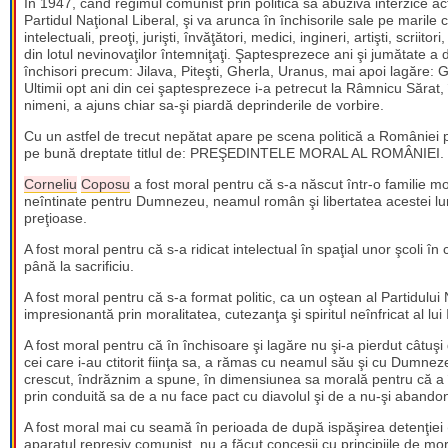
În 1947, când regimul comunist prin politica sa abuzivă interzice act
Partidul Naţional Liberal, şi va arunca în închisorile sale pe marile c
intelectuali, preoţi, jurişti, învăţători, medici, ingineri, artişti, scriitori,
din lotul nevinovaţilor întemniţaţi. Şaptesprezece ani şi jumătate a
închisori precum: Jilava, Piteşti, Gherla, Uranus, mai apoi lagăre:
Ultimii opt ani din cei şaptesprezece i-a petrecut la Râmnicu Sărat, 
nimeni, a ajuns chiar sa-şi piardă deprinderile de vorbire.
Cu un astfel de trecut nepătat apare pe scena politică a României
pe bună dreptate titlul de: PREŞEDINTELE MORAL AL ROMÂNIEI.
Corneliu
Coposu
a fost moral pentru că s-a născut într-o familie mora
neîntinate pentru Dumnezeu, neamul român şi libertatea acestei l
preţioase.
A fost moral pentru că s-a ridicat intelectual în spaţial unor şcoli î
până la sacrificiu.
A fost moral pentru că s-a format politic, ca un oştean al Partidului
impresionantă prin moralitatea, cutezanţa şi spiritul neînfricat al lui
A fost moral pentru că în închisoare şi lagăre nu şi-a pierdut câtuşi d
cei care i-au ctitorit fiinţa sa, a rămas cu neamul său şi cu Dumnez
crescut, îndrăznim a spune, în dimensiunea sa morală pentru că a în
prin conduită sa de a nu face pact cu diavolul şi de a nu-şi aban
A fost moral mai cu seamă în perioada de după ispăşirea detenţiei (
aparatul represiv comunist, nu a făcut concesii cu principiile de mor