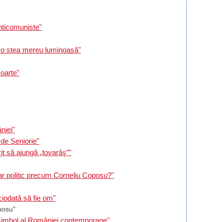
anticomuniste"
 o stea mereu luminoasă"
oarte"
niei"
de Seniorie"
it să ajungă „tovarăş”"
ar politic precum Corneliu Coposu?"
ciodată să fie om"
posu"
l simbol al României contemporane"