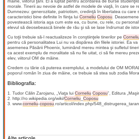
mâine, viitorul ţării. El a luptat pentru acordarea de burse studenţil
morale. Tinerii au nevoie de astfel de modele de viaţă, în care se reg
Dumnezeu: generozitate, patriotism, credinţă în libertatea cu care
caracteristici bine definite în fiinţa lui
Corneliu
Coposu
. Deasemenea, 
povestească istoria aşa cum este ea, cu bune, cu rele, cu personali
elevul să deosebească binele de rău şi să se lase îndrumat de istor
Cu toţii trebuie să-l reactualizeze în conştiinţele tinerilor pe
Corneli
pentru că personalitatea Lui nu va dispărea din filele istoriei. Ea va 
asemenea Păsării Phoenix, luminând mereu mintea şi sufletul tinerilo
ca acest exemplu de moralitate să nu fie uitat, ci să fie mereu prezent
elev, viitorul OM de mâine.
Credem cu tărie că puterea exemplului, a modelului de OM MORAL 
poporul român în ziua de mâine, ce trebuie să stea sub zodia Moralităţi
Bibliografia:
1. Tudor Călin Zarojanu, „Viaţa lui
Corneliu
Coposu
”, Editura „Maşi
2. http://ro.wikipedia.org/wiki/
Corneliu
_
Coposu
3. www.
corneliu
-
coposu
.ro/articol/index.php/548_distrugerea_tara
Alte articole