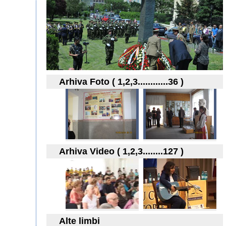
Arhiva Foto ( 1,2,3............36 )
Arhiva Video ( 1,2,3........127 )
Alte limbi