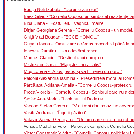
Bădiţa Neli-Izabela - "Darurile zânelor"
Băeş Silviu - "Corneliu Coposu un simbol al rezistenţei 
Biba Diana - "Fostul ieri... Veşnicul mâine"
Dîrjan Georgiana Serena - "Corneliu Coposu - un model,
Ghiţă Vlad Bogdan - "ECCE HOMO..."
Guşatu Ioana - "Omul care a rămas monarhist până la m
Ionescu Dumitru - "Un adevărat reper"
Marcus Claudiu - "Destinul unui campion"
Mistreanu Diana - "Magister moralitatis"
Moş Lorena - "A fost, este, şi va fi mereu cu noi ..."
Palconi Alexandra Iasmina - "Preşedintele moral al Româ
Pârcălabu Adriana-Amalia - "Corneliu Coposu-profesorul 
Proca Viorela - "Corneliu Coposu - Seniorul care nu a dor
Ştefan Ana-Maria - "Labirintul lui Dedalus"
Vacean Stefan Cosmin - "V-ati mai dori astazi un advers
Vasile Andrada - "Îngerii păzitori"
Vatavu Valeria-Georgiana - "Un om care nu a renunţat ni
Venesa Mădălina Puie - "Puterea exemplului: Corneliu Co
Victor Constantin Vlăduţ - "Corneliu Coposu, politicianu