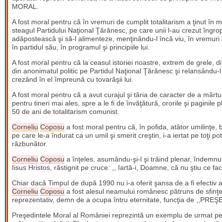
MORAL.
A fost moral pentru că în vremuri de cumplit totalitarism a ţinut în mâ
steagul Partidului Naţional Ţărănesc, pe care unii l-au crezut îngropat
adăpostească şi să-l alimenteze, menţinându-l încă viu, în vremuri d
în partidul său, în programul şi principiile lui.
A fost moral pentru că la ceasul istoriei noastre, extrem de grele, 
din anonimatul politic pe Partidul Naţional Ţărănesc şi relansându-l p
crezând în el împreună cu tovarăşii lui.
A fost moral pentru că a avut curajul şi tăria de caracter de a mărtur
pentru tineri mai ales, spre a le fi de învăţătură, ororile şi paginil
50 de ani de totalitarism comunist.
Corneliu
Coposu
a fost moral pentru că, în pofida, atâtor umilinţe, b
pe care le-a îndurat ca un umil şi smerit creştin, i-a iertat pe toţi potri
răzbunător.
Corneliu
Coposu
a înţeles, asumându-şi-l şi trăind plenar, îndemnu
Iisus Hristos, răstignit pe cruce: ,, Iartă-i, Doamne, că nu ştiu ce fac
Chiar dacă Timpul de după 1990 nu i-a oferit şansa de a fi efectiv a
Corneliu
Coposu
a fost alesul neamului românesc pătruns de sfinţeni
reprezentativ, demn de a ocupa întru eternitate, funcţia de ,,
Preşedintele Moral al României reprezintă un exemplu de urmat pent