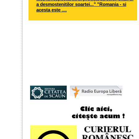
a desmostenitilor soartei..." "Romania - si
acesta este ....